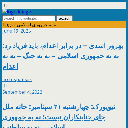
Tags › نه به جمهوری اسلامی
June 19, 2025
بهروز اسدی – در برابر اعدام، باید فریاد زد:
نه به جمهوری اسلامی – نه به جنگ – نه به
اعدام
no responses
September 4, 2022
نیویورک: چهارشنبه ۲۱ سپتامبر: خانه ملل
جای جنایتکاران نیست: نه به جمهوری
اسلامی، نه به سلطنت