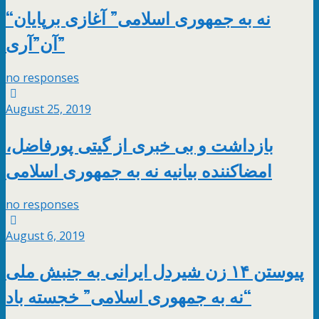
“نه به جمهوری اسلامی” آغازی برپایان
آن”آری”
no responses
August 25, 2019
بازداشت و بی خبری از گیتی پورفاضل،
امضاکننده بیانیه نه به جمهوری اسلامی
no responses
August 6, 2019
پیوستن ۱۴ زن شیردل ایرانی به جنبش ملی
“نه به جمهوری اسلامی” خجسته باد