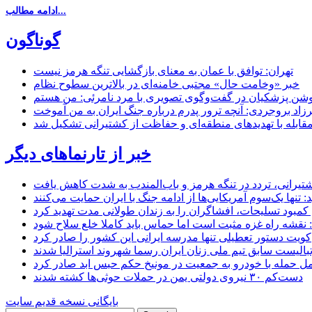
ادامه مطالب...
گوناگون
تهران: توافق با عمان به معنای بازگشایی تنگه هرمز نیست
خبر «وخامت حال» مجتبی خامنه‌ای در بالاترین سطوح نظام
زاد بروجردی: آنچه ترور پدرم درباره جنگ ایران به من آموخت
مقابله با تهدیدهای منطقه‌ای و حفاظت از کشتیرانی تشکیل شد
خبر از تارنماهای دیگر
 کشتیرانی، تردد در تنگه هرمز و باب‌المندب به شدت کاهش یافت
تنها یک‌سوم آمریکایی‌ها از ادامه جنگ با ایران حمایت می‌کنند
کمبود تسلیحات، افشاگران را به زندان طولانی مدت تهدید کرد
 نقشه راه غزه مثبت است اما حماس باید کاملا خلع سلاح شود
کویت دستور تعطیلی تنها مدرسه ایرانی این کشور را صادر کرد
بالیست سابق تیم ملی زنان ایران رسما شهروند استرالیا شدند
مل حمله با خودرو به جمعیت در مونیخ حکم حبس ابد صادر کرد
دست‌کم ۳۰ نیروی دولتی یمن در حملات حوثی‌ها کشته شدند
بایگانی نسخه قدیم سایت