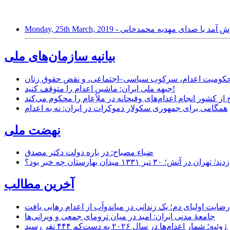
Monday, 25 - نوروز خوش آمد با صدای مهدیه محمدخانى
بیانیه سازمان‌های ملی
ر محکومیت اعدام، سرکوب سیاسی–اجتماعی، و نقض حقوق زنان
جبهه ملی ایران: ماشین اعدام را متوقف کنید!
از کشور انجام اعدام‌های وقیحانه در ملأِعام را محکوم می‌کند
همگامی برای جمهوری سکولار دموکرات در ایران: نه به اعدام
نهضت ملی
ضیاء مصباح: در باره دولت دکتر مصدق
۱ میدان بهارستان چه خبر بود؟
آخرین مطالب
رضایت اولیای دم؛ یک زندانی در میاندوآب از اعدام رهایی یافت
جامعهٔ مدنی ایران: امید در میان ترومای جمعی و ویرانی‌ها