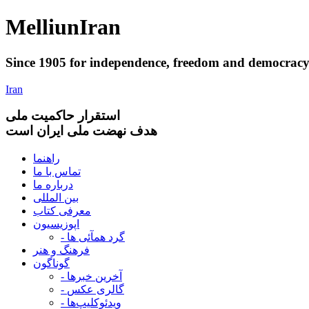
Melliun
Iran
Since 1905 for
independence
,
freedom
and
democrac
Iran
استقرار
حاکميت ملی
هدف نهضت ملی ایران است
راهنما
تماس با ما
درباره ما
بین المللی
معرفی کتاب
اپوزیسیون
- گرد همآئی ها
فرهنگ و هنر
گوناگون
- آخرین خبرها
- گالری عکس
- ویدئوکلیپ‌ها