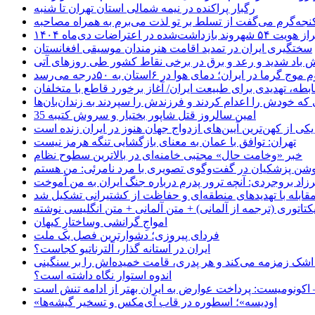
رگبار پراکنده در نیمه شمالی استان تهران تا شنبه
جه‌گرم می‌گفت از تسلط بر تو لذت می‌برم به همراه مصاحبه
ده در اعتراضات دی‌ماه ۱۴۰۴
سختگیری ایران در تمدید اقامت هنرمندان موسیقی افغانستان
 باد شدید و رعد و برق در برخی نقاط کشور طی روزهای آتی
موج گرما در ایران؛ دمای هوا در ۶استان به ۵۰درجه می‌رسد
بطه، تهدیدی برای طبیعت ایران/ آغاز برخورد قاطع با متخلفان
ی که خودش را اعدام کردند و فرزندش را سپردند به زندان‌بان‌ها
35 امین سالروز قتل شاپور بختیار و سروش کتیبه
یکی از کهن‌ترین آیین‌های ازدواج جهان هنوز در ایران زنده است
تهران: توافق با عمان به معنای بازگشایی تنگه هرمز نیست
خبر «وخامت حال» مجتبی خامنه‌ای در بالاترین سطوح نظام
زاد بروجردی: آنچه ترور پدرم درباره جنگ ایران به من آموخت
مقابله با تهدیدهای منطقه‌ای و حفاظت از کشتیرانی تشکیل شد
یکتاتوری (ترجمه از آلمانی) + متن آلمانی + متن انگلیسی نوشته
‌امواجِ گرانشی وساختارِ کیهان
فردای پیروزی؛ دشوارترین فصل یک ملت
ایران در آستانه گذار، آلترناتیو کجاست؟
 اشک زمزمه می‌کند و هر پدری، قامت خمیده‌اش را بر سنگینی
اندوه استوار نگاه داشته است؟
 اکونومیست: پرداخت عوارض به ایران بهتر از ادامه تنش است
«اودیسه»؛ اسطوره در قاب آی‌مکس و تسخیر گیشه‌ها