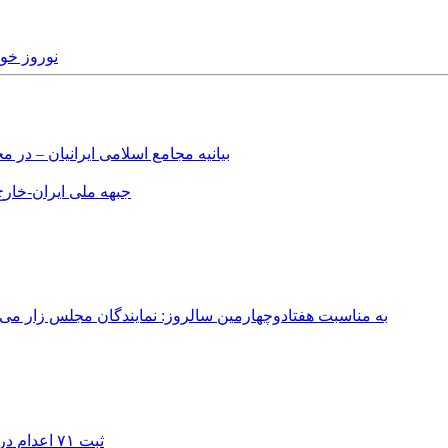
th March, 2019
بیانیه مجامع اسلامی ایرانیان – د
جبهه ملی ایران-خارج 
به مناسبت هفتادوچهارمین سالروز: نمایندگان مجلس زار می‌زدند/ تهران در آتش؛ ۳۰ تیر ۳۳۱
ثبت ۷۱ اعدام در ژوئیه؛ شمار اعدام‌ها در سال ۲۰۲۶ به دست‌کم ۴۴۴ نفر رسید