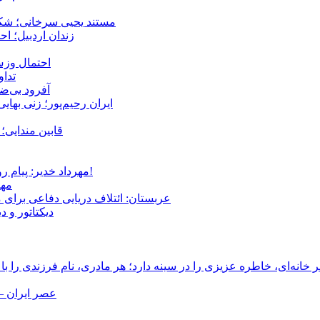
مستند یحیی سرخانی؛ شکن
زندان اردبیل؛ احراز هویت ۵۴ شهروند بازداشت‌ش
احتمال وزش
تداوم 
آفرود بی‌ضا
ایران رحیم‌پور؛ زنی بهای
قابین مندایی؛ 
مهرداد خدیر: پیام روشن پزشکیان در گفت‌و‌گوی تصویری با مرد نامرئی: من هستم!
مهر
عربستان: ائتلاف دریایی دفاعی برای 
دیکتاتور و د
انه‌ای، خاطره عزیزی را در سینه دارد؛ هر مادری، نام فرزندی را با
عصر ایران –