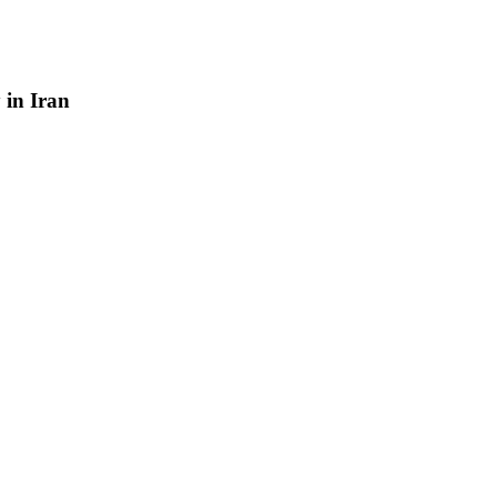
y
in
Iran