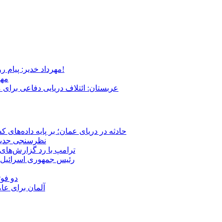
مهرداد خدیر: پیام روشن پزشکیان در گفت‌و‌گوی تصویری با مرد نامرئی: من هستم!
مهر
عربستان: ائتلاف دریایی دفاعی برای 
حادثه در دریای عمان؛ بر پایه داده‌های
نظرسنجی جدید: 
ترامپ با رد گزارش‌های 
رئیس‌ جمهوری اسرائیل:
دو فوت
آلمان برای عا