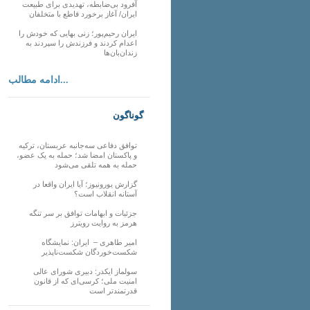
آفرود بی‌ضابطه، تهدیدی برای طبیعت
ایران/ آغاز برخورد قاطع با متخلفان
ایران رحیم‌پور؛ زنی بهایی که خودش را
اعدام کردند و فرزندش را سپردند به
زندان‌بان‌ها
ادامه مطالب...
گوناگون
توافق دفاعی سه‌جانبه عربستان، ترکیه
و پاکستان امضا شد؛ حمله به یک عضو،
حمله به همه تلقی می‌شود
گزارش یورونیوز؛ آیا ایران واقعا در
آستانه انقلاب است؟
جزئیات و ابهامات توافق بر سر تنگه
هرمز به روایت رویترز
امیر طاهری – ایران: نمایشگاه
شکست‌خوردگان شکست‌ناپذیر
سولماز ایکدر: دبیری شورای عالی
امنیت ملی؛ کرسی‌ای که از قانون
قدرتمندتر است