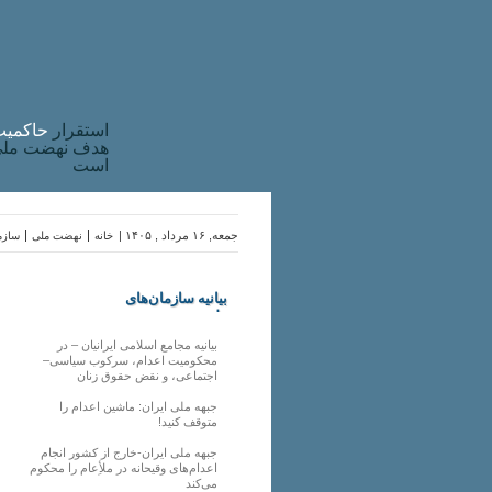
استقرار
حاکميت
هدف نهضت ملی 
است
جمعه, ۱۶ مرداد , ۱۴۰۵ |
خانه
نهضت ملی
سازما
بیانیه سازمان‌های
ملی
بیانیه مجامع اسلامی ایرانیان – در
محکومیت اعدام، سرکوب سیاسی–
اجتماعی، و نقض حقوق زنان
جبهه ملی ایران: ماشین اعدام را
متوقف کنید!
جبهه ملی ایران-خارج از کشور انجام
اعدام‌های وقیحانه در ملأِعام را محکوم
می‌کند