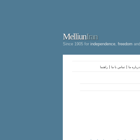
Melliun
Iran
Since 1905 for
independence
,
freedom
an
درباره ما
تماس با ما
راهنما