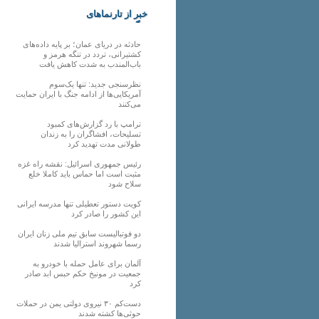
خبر از تارنماهای
دیگر
حادثه در دریای عمان؛ بر پایه داده‌های
کشتیرانی، تردد در تنگه هرمز و
باب‌المندب به شدت کاهش یافت
نظرسنجی جدید: تنها یک‌سوم
آمریکایی‌ها از ادامه جنگ با ایران حمایت
می‌کنند
ترامپ با رد گزارش‌های کمبود
تسلیحات، افشاگران را به زندان
طولانی مدت تهدید کرد
رئیس‌ جمهوری اسرائیل: نقشه راه غزه
مثبت است اما حماس باید کاملا خلع
سلاح شود
کویت دستور تعطیلی تنها مدرسه ایرانی
این کشور را صادر کرد
دو فوتبالیست سابق تیم ملی زنان ایران
رسما شهروند استرالیا شدند
آلمان برای عامل حمله با خودرو به
جمعیت در مونیخ حکم حبس ابد صادر
کرد
دست‌کم ۳۰ نیروی دولتی یمن در حملات
حوثی‌ها کشته شدند