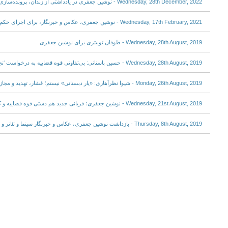
Wednesday, 28th December, 2022 - نوشین جعفری در یادداشتی از زندان، پرونده‌سازی‌ها علیه ترانه علیدوستی را محکوم کرد
Wednesday, 17th February, 2021 - نوشین جعفری، عکاس و خبرنگار، برای اجرای حکم به زندان قرچک منتقل شد
Wednesday, 28th August, 2019 - طوفان توییتری برای نوشین جعفری
Wednesday, 28th August, 2019 - حسین باستانی: بی‌تفاوتی قوه قضاییه به درخواست ‘نجات’ نوشین‌ جعفری
Monday, 26th August, 2019 - شیوا نظرآهاری: «یار دبستانی» نیستم؛ فشار، تهدید و مجازات خانوادگی نوشین جعفری
Wednesday, 21st August, 2019 - نوشین جعفری؛ قربانی جدید هم ‎دستی قوه قضاییه و کاربران امنیتی
Thursday, 8th August, 2019 - بازداشت نوشین جعفری، عکاس و خبرنگار سینما و تئاتر و بازی کثیف اکانت‌های امنیتی