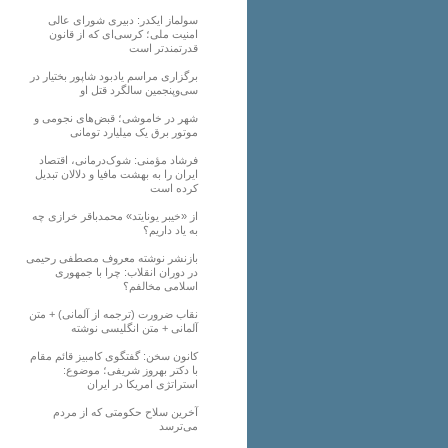
سولماز ایکدر: دبیری شورای عالی
امنیت ملی؛ کرسی‌ای که از قانون
قدرتمندتر است
برگزاری مراسم یادبود شاپور بختیار در
سی‌وپنجمین سالگرد قتل او
شهر در خاموشی؛ قبض‌های نجومی و
موتور برق یک میلیارد تومانی
فرشاد مؤمنی: شوک‌درمانی، اقتصاد
ایران را به بهشت مافیا و دلالان تبدیل
کرده است
از «خیبر یونایتد» محمدباقر خرازی چه
به یاد داریم؟
بازنشر نوشته معروف مصطفی رحیمی
در دوران انقلاب: چرا با جمهوری
اسلامی مخالفم؟
نقاب ضرورت (ترجمه از آلمانی) + متن
آلمانی + متن انگلیسی نوشته
کانون سخن: گفتگوی کامبیز قائم مقام
با دکتر بهروز شریفی؛ موضوع:
استراتژی امریکا در ایران
آخرین سلاح حکومتی که از مردم
می‌ترسد