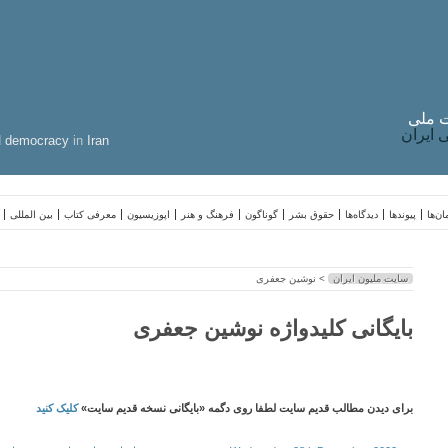
 ملی
ایران
d
democracy
in
Iran
ن‌ها
پیوندها
دیدگاه‌ها
حقوق بشر
گوناگون
فرهنگ و هنر
اپوزیسیون
معرفی کتاب
بین المللی
سایت ملیون ایران
> نوشین جعفری
بایگانی کلیدواژه نوشین جعفری
برای دیدن مطالب قدیم سایت لطفا روی دگمه «بایگانی نسخه قدیم سایت»
کلیک کنید