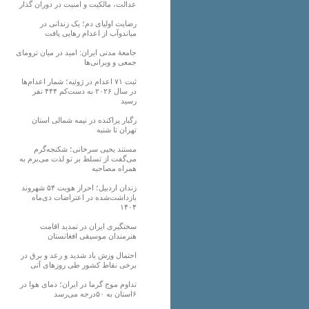
عدالت، مالکیت و امنیت در دوران گذار
رضایت اولیای دم؛ یک زندانی در
میاندوآب از اعدام رهایی یافت
جامعهٔ مدنی ایران: امید در میان ترومای
جمعی و ویرانی‌ها
ثبت ۷۱ اعدام در ژوئیه؛ شمار اعدام‌ها
در سال ۲۰۲۶ به دست‌کم ۴۴۴ نفر
رسید
رگبار پراکنده در نیمه شمالی استان
تهران تا شنبه
مستند یحیی سرخانی؛ شکنجه‌گرم
می‌گفت از تسلط بر تو لذت می‌برم به
همراه مصاحبه
زندان اردبیل؛ احراز هویت ۵۴ شهروند
بازداشت‌شده در اعتراضات دی‌ماه
۱۴۰۴
سختگیری ایران در تمدید اقامت
هنرمندان موسیقی افغانستان
احتمال وزش باد شدید و رعد و برق در
برخی نقاط کشور طی روزهای آتی
تداوم موج گرما در ایران؛ دمای هوا در
۶استان به ۵۰درجه می‌رسد