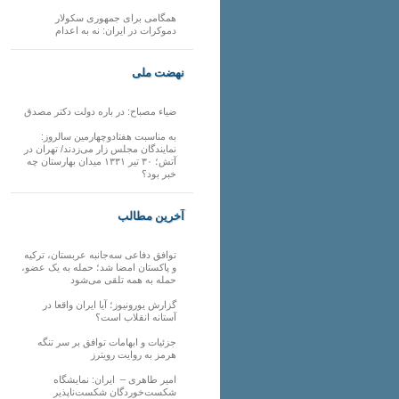
همگامی برای جمهوری سکولار
دموکرات در ایران: نه به اعدام
نهضت ملی
ضیاء مصباح: در باره دولت دکتر مصدق
به مناسبت هفتادوچهارمین سالروز:
نمایندگان مجلس زار می‌زدند/ تهران در
آتش؛ ۳۰ تیر ۱۳۳۱ میدان بهارستان چه
خبر بود؟
آخرین مطالب
توافق دفاعی سه‌جانبه عربستان، ترکیه
و پاکستان امضا شد؛ حمله به یک عضو،
حمله به همه تلقی می‌شود
گزارش یورونیوز؛ آیا ایران واقعا در
آستانه انقلاب است؟
جزئیات و ابهامات توافق بر سر تنگه
هرمز به روایت رویترز
امیر طاهری – ایران: نمایشگاه
شکست‌خوردگان شکست‌ناپذیر