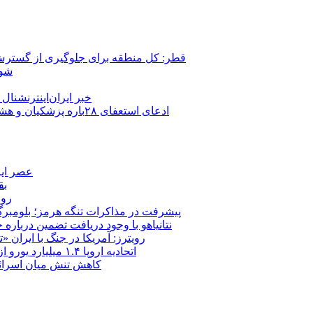
قطر: کل منطقه برای جلوگیری از گسترش
شور
خبر ایران‌اینترنشنا
ادعای استعفای ۲۸باره پزشکیان و هشدار مجتبی خامنه‌ای در روایت خرازی؛ رئیس‌جمهور تکذیب کرد
عصر ایر
بق
روب
پیشرفت در مذاکرات تنگه هرمز؛ بلومبرگ: 
نتانیاهو با وجود دریافت تضمین درباره
رویترز: آمریکا در جنگ با ایران
اتحادیه اروپا ۱.۴ میلیارد یورو از سود دارایی‌های مسدودشده روسیه را به اوکراین ‏اختصاص داد
کاهش تنش میان اسرائیل و حزب‌الله؛ بازگ