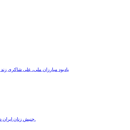
یادبود مبارزان ملی، علی شاکری زند 
جنبش زنان ایران در دوران محمدرضاشاه، بخش سوم – سازمان زنان در کنترل مردان! پس از کودتای ۱۳۳۲ دولت کنترل سازمان زنان را بدست گرفت.