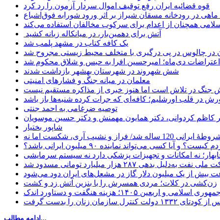
قوه قضائیه ایران رفع توقیف اموال سردار آزمون را رد کرد
امی همچنان از اعدام برای سرکوب مخالفان استفاده می‌کند
آتش برای دهمین‌بار، در میانکاله زبانه کشید
یک کافه کتاب در مشهد پلمب شد
ن در چالوس در پی درگیری با متخلف محیط زیستی مجروح شد
اعتراضات دی‌ماه؛ امیرحسین افرا به حبس و شلاق محکوم شد
شش شهروند در شهرستان بهشهر بازداشت شدند
معلمان در میانه جنگ و فشارهای امنیتی
 جنگ در تلاش است اما هنوز خبری از مذاکره مستقیم نیست
ش در قلب اورشلیم؛ کافه‌ای که جرات کرده شنبه‌ها باز باشد
توصیه ضرغامی به احمد جنتی
دکتر کاظم کردوانی، دکتر همایون مهمنش و دکتر حسین موسویان
شاپور بختیار
یا کسی می‌تواند نماینده ۹۰ میلیون ایرانی باشد؟
چابهار؛ نه امکانات و تجهیزات پزشکی دارد نه سیستم سرمایشی
دلیل بدهی ۲۸۷ هزار میلیارد تومانی مسدود شد
 بیش از یک میلیون دلار گاز در مشعل‌های ایران دود می‌شود
زن‌کشی در کلات؛ مردی همسرش را با بنزین آتش زد و کشت
مهوری اسلامی و اربعین ۱۴۰۵؛ هزینه هنگفت و دستاورد اندک
ادامه مطالب...