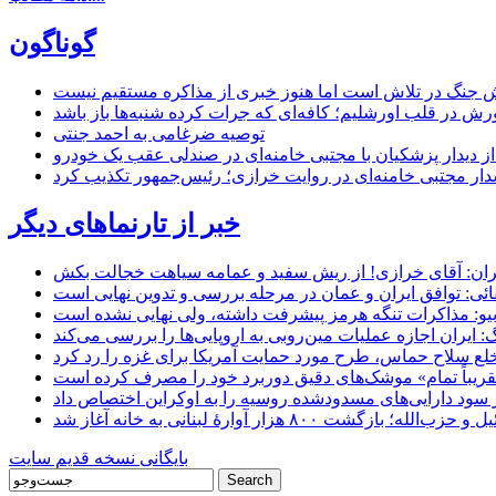
گوناگون
 جنگ در تلاش است اما هنوز خبری از مذاکره مستقیم نیست
ش در قلب اورشلیم؛ کافه‌ای که جرات کرده شنبه‌ها باز باشد
توصیه ضرغامی به احمد جنتی
ل از دیدار پزشکیان با مجتبی خامنه‌ای در صندلی عقب یک خودرو
خبر از تارنماهای دیگر
ان: آقای خرازی! از ریش سفید و عمامه سیاهت خجالت بکش
ائی: توافق ایران و عمان در مرحله بررسی و تدوین نهایی است
یو: مذاکرات تنگه هرمز پیشرفت داشته، ولی نهایی نشده است
ایران اجازه عملیات مین‌روبی به اروپایی‌ها را بررسی می‌کند
 خلع سلاح حماس، طرح مورد حمایت آمریکا برای غزه را رد کرد
 «تقریباً تمام» موشک‌های دقیق دوربرد خود را مصرف کرده است
شت ۸۰۰ هزار آوارۀ لبنانی به خانه‌ آغاز شد
بایگانی نسخه قدیم سایت