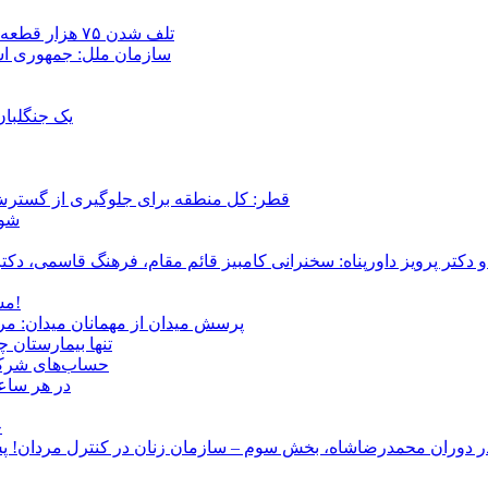
تلف شدن ۷۵ هزار قطعه ماهی در رودخانه مسقان شیراز بر اثر ورود شورابه فوق‌اشباع
سازمان ملل: جمهوری اسل
یک جنگلبا
قطر: کل منطقه برای جلوگیری از گسترش
شور
و دکتر پرویز داورپناه: سخنرانی کامبیز قائم مقام، فرهنگ قاسمی، 
مشروطۀ ایرانی 120 ساله شد/ فراز و نشیب آری، شکست اما نه!
پرسش میدان از مهمانان میدان: مردم کیست؟ و آ
تنها بیمارستان 
حساب‌های شرکت ملی نفت به‌
در هر ساعت
ج