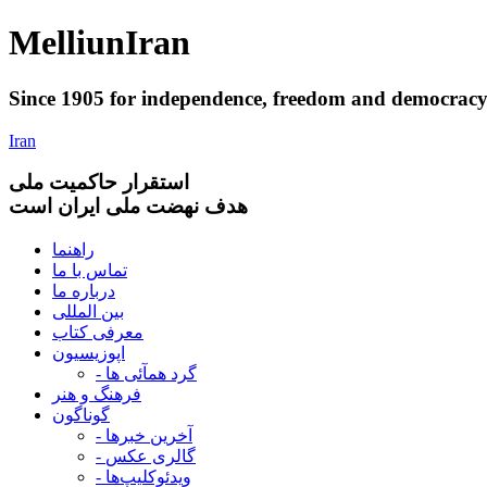
Melliun
Iran
Since 1905 for
independence
,
freedom
and
democrac
Iran
استقرار
حاکميت ملی
هدف نهضت ملی ایران است
راهنما
تماس با ما
درباره ما
بین المللی
معرفی کتاب
اپوزیسیون
- گرد همآئی ها
فرهنگ و هنر
گوناگون
- آخرین خبرها
- گالری عکس
- ویدئوکلیپ‌ها