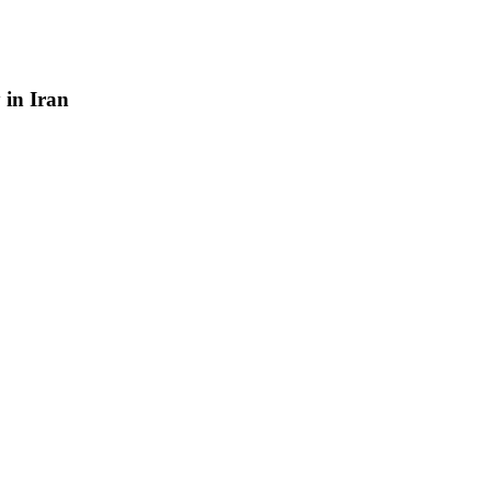
y
in
Iran