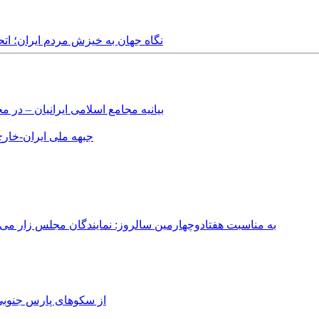
Monday, 26th December, 2022 - نگاه جهان به خیزش مر
بیانیه مجامع اسلامی ایرانیان – د
جبهه ملی ایران-خارج 
به مناسبت هفتادوچهارمین سالروز: نمایندگان مجلس زار می‌زدند/ تهران در آتش؛ ۳۰ تیر ۳۳۱
از سکوهای پارس جنوبی