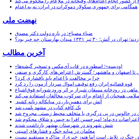
از کشور انجام اعدام‌های وقیحانه در ملأِعام را محکوم می‌کند
همگامی برای جمهوری سکولار دموکرات در ایران: نه به اعدام
نهضت ملی
ضیاء مصباح: در باره دولت دکتر مصدق
۱ میدان بهارستان چه خبر بود؟
آخرین مطالب
«اودیسه»؛ اسطوره در قاب آی‌مکس و تسخیر گیشه‌ها
 تا اصفهان و ماهشهر؛ گسترش اعتراض‌های کارگری و صنفی
چرا بر مخالفت با اعدام باید پافشاری کرد؟
قوه قضائیه ایران رفع توقیف اموال سردار آزمون را رد کرد
امی همچنان از اعدام برای سرکوب مخالفان استفاده می‌کند
آتش برای دهمین‌بار، در میانکاله زبانه کشید
یک کافه کتاب در مشهد پلمب شد
ن در چالوس در پی درگیری با متخلف محیط زیستی مجروح شد
اعتراضات دی‌ماه؛ امیرحسین افرا به حبس و شلاق محکوم شد
شش شهروند در شهرستان بهشهر بازداشت شدند
معلمان در میانه جنگ و فشارهای امنیتی
 جنگ در تلاش است اما هنوز خبری از مذاکره مستقیم نیست