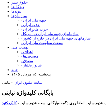
حقوق بشر
دیدگاه‌ها
پیوندها
سازمان‌ها
- جبهه ملی ایران
- حزب ایران
- حزب ملت ایران
- سازمانهای جبهه ملی ایران در آمریکا
- سازمانهای جبهه ملی ایران در خارج از کشور
- نهضت مقاومت ملی ایران
نهضت ملی
- اهداف
- مصدقی‌ها
- مصدق
- شاپور بختیار
خانه
پنجشنبه, ۱۵ مرداد , ۱۴۰۵ |
سایت ملیون ایران
> نیابتی
بایگانی کلیدواژه نیابتی
 قدیم سایت لطفا روی دگمه «بایگانی نسخه قدیم سایت»
کلیک کنید