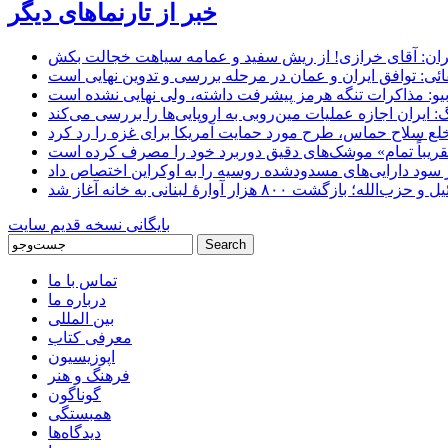
خبر از تارنماهای دیگر
ان: آقای خرازی! از ریش سفید و عمامه سیاهت خجالت بکش
ائی: توافق ایران و عمان در مرحله بررسی و تدوین نهایی است
یو: مذاکرات تنگه هرمز پیشرفت داشته، ولی نهایی نشده است
ایران اجازه عملیات مین‌روبی به اروپایی‌ها را بررسی می‌کند
 خلع سلاح حماس، طرح مورد حمایت آمریکا برای غزه را رد کرد
 «تقریباً تمام» موشک‌های دقیق دوربرد خود را مصرف کرده است
شت ۸۰۰ هزار آوارۀ لبنانی به خانه‌ آغاز شد
بایگانی نسخه قدیم سایت
تماس با ما
درباره ما
بین المللی
معرفی کتاب
اپوزیسیون
فرهنگ و هنر
گوناگون
همبستگی
دیدگاه‌ها