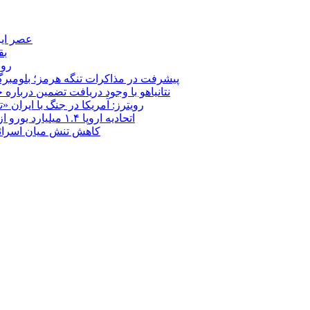
عصر ایر
بق
روب
پیشرفت در مذاکرات تنگه هرمز؛ بلومبرگ: 
نتانیاهو با وجود دریافت تضمین درباره
رویترز: آمریکا در جنگ با ایران
اتحادیه اروپا ۱.۴ میلیارد یورو از سود دارایی‌های مسدودشده روسیه را به اوکراین ‏اختصاص داد
کاهش تنش میان اسرائیل و حزب‌الله؛ بازگ