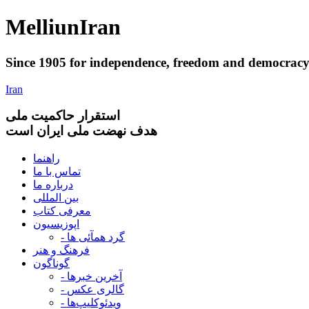
Melliun
Iran
Since 1905 for
independence
,
freedom
and
democrac
Iran
استقرار
حاکميت ملی
هدف نهضت ملی ایران است
راهنما
تماس با ما
درباره ما
بین المللی
معرفی کتاب
اپوزیسیون
- گرد همآئی ها
فرهنگ و هنر
گوناگون
- آخرین خبرها
- گالری عکس
- ویدئوکلیپ‌ها