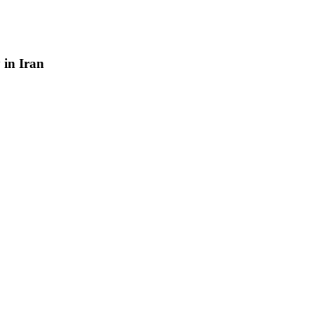
y
in
Iran