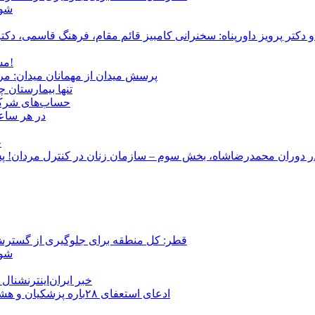
شور
و دکتر پرویز داورپناه: سخنرانی کامبیز قائم مقام، فرهنگ قاسمی، 
مشروطۀ ایرانی 120 ساله شد/ فراز و نشیب آری، شکست اما نه!
پرسش میدان از مهمانان میدان: مردم کیست؟ و آ
تنها بیمارستان 
حساب‌های شرکت ملی نفت به‌
در هر ساعت
ج
قطر: کل منطقه برای جلوگیری از گسترش
شور
خبر ایران‌اینترنشنا
ادعای استعفای ۲۸باره پزشکیان و هشدار مجتبی خامنه‌ای در روایت خرازی؛ رئیس‌جمهور تکذیب کرد