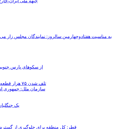
جبهه ملی ایران-خارج 
به مناسبت هفتادوچهارمین سالروز: نمایندگان مجلس زار می‌زدند/ تهران در آتش؛ ۳۰ تیر ۳۳۱
از سکوهای پارس جنوبی
تلف شدن ۷۵ هزار قطعه ماهی در رودخانه مسقان شیراز بر اثر ورود شورابه فوق‌اشباع
سازمان ملل: جمهوری اسل
یک جنگلبا
قطر: کل منطقه برای جلوگیری از گسترش