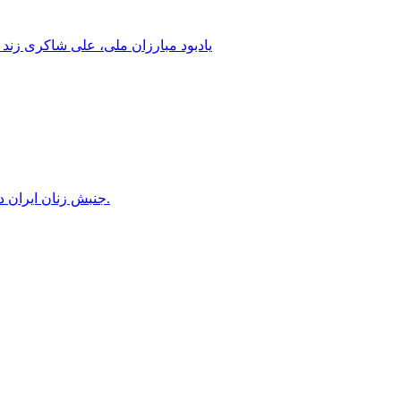
یادبود مبارزان ملی، علی شاکری زند 
جنبش زنان ایران در دوران محمدرضاشاه، بخش سوم – سازمان زنان در کنترل مردان! پس از کودتای ۱۳۳۲ دولت کنترل سازمان زنان را بدست گرفت.