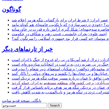
گوناگون
عصر ایران: ۶ شرط ایران برای بازگشایی تنگه هرمز اعلام شد
 «خودیِ دردسرسازی» که با تکذیب خامنه‌ای هم کوتاه نیامد
حاصره سه‌جبهه‌ای؛ شکل‌گیری آرایش تازه قدرت در خاورمیانه
احمد علوی: بحران جانشینی، غیبت رهبر و شکاف در حکومت
ام موساد: چه کسی قرار بود جمهوری اسلامی را سرنگون کند؟
خبر از تارنماهای دیگر
ن: ژنرال ارشد آمریکا در پی راه خروج از جنگ با ایران است
جنگ در پی ضربه زدن به ترامپ در انتخابات میان‌دوره‌ای است
ای محمدباقر ذوالقدر؛ پزشکیان استعفای دبیر شعام را نپذیرفت
ی: توافق با عمان درباره مسیر موقت تنگه هرمز نزدیک است
ب‌آبادی: برخی کشورهای منطقه مستقیم به ایران حمله کردند
 عمان در نزدیکی تنگه هرمز هدف پرتابه ناشناس قرار گرفت
 کشتیرانی، تردد در تنگه هرمز و باب‌المندب به شدت کاهش یافت
بایگانی نسخه قدیم سایت