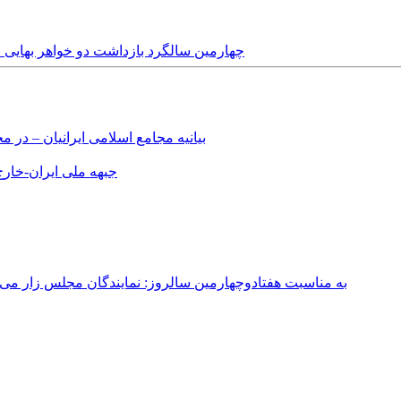
Wednesday, 28th September, 2016 - چهارمین سالگرد بازداشت دو 
بیانیه مجامع اسلامی ایرانیان – د
جبهه ملی ایران-خارج 
به مناسبت هفتادوچهارمین سالروز: نمایندگان مجلس زار می‌زدند/ تهران در آتش؛ ۳۰ تیر ۳۳۱