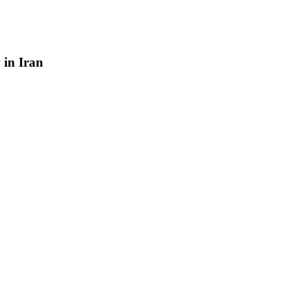
y
in
Iran