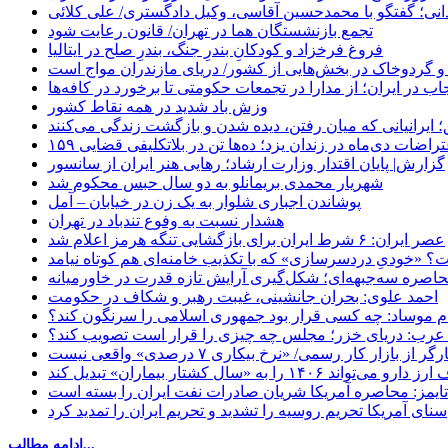
نی؛ گفتگو با محمدحسین آقاسی، وکیل دادگستری/ علی کلائی
تجمع بازنشستگان هما در تهران/ قانون رعایت شود
فروغ فرخزاد و کودکانِ بندرِ جنگ، بندرِ صلح در ایتالیا
 و گردوخاک در بخش‌هایی از کشور/ دریای مازندران مواج است
ب در ایران؛ از مدارا در تجمعات حکومتی تا برخورد در کافه‌ها
وزش باد شدید در همه نقاط کشور
 ایرانیانی که میان رفتن، دیده شدن و بازگشت زندگی می‌کنند
اعتراضات دی‌ماه در زندان یزد؛ ده‌ها تن در بلاتکلیفی قضایی
گزارش| پایان اقتدار وزارت ارشاد؛ رهایی هنر ایران از سانسور
شهریار محمدی بریمانلو به دو سال حبس محکوم شد
پوشاندن اجباری شلوار به یک زن در خیابان – آمل
هشدار نسبت به وفوع تندباد در تهران
عصر ایران: ۶ شرط ایران برای بازگشایی تنگه هرمز اعلام شد
 «خودیِ دردسرسازی» که با تکذیب خامنه‌ای هم کوتاه نیامد
حاصره سه‌جبهه‌ای؛ شکل‌گیری آرایش تازه قدرت در خاورمیانه
احمد علوی: بحران جانشینی، غیبت رهبر و شکاف در حکومت
ام موساد: چه کسی قرار بود جمهوری اسلامی را سرنگون کند؟
رب: دریای خزر؛ مجلس چه چیزی را قرار است تصویب کند؟
بازار کار رسمی/ «نرخ بیکاری ۷ درصدی» واقعی نیست
«سال کشتار بیماران» تبدیل کند
‌تایمز: محاصره آمریکا شریان صادرات نفت ایران را بسته است
سنای آمریکا تحریم روسیه را تشدید و تحریم ایران را تمدید کرد
ادامه مطالب...