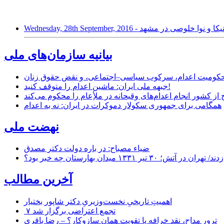
خواهر بهایی نیکا و نوا خلوصی در مشهد
بیانیه سازمان‌های ملی
ر محکومیت اعدام، سرکوب سیاسی–اجتماعی، و نقض حقوق زنان
جبهه ملی ایران: ماشین اعدام را متوقف کنید!
از کشور انجام اعدام‌های وقیحانه در ملأِعام را محکوم می‌کند
همگامی برای جمهوری سکولار دموکرات در ایران: نه به اعدام
نهضت ملی
ضیاء مصباح: در باره دولت دکتر مصدق
۱ میدان بهارستان چه خبر بود؟
آخرین مطالب
اهمیتِ تاریخیِ نخست‌وزیریِ دکتر شاپور بختیار
۷ تجمع اعتراضی برگزار شد
ترور مداح، نقد خرافه یا تقویت همان سازوکار؟ – رضا باقری