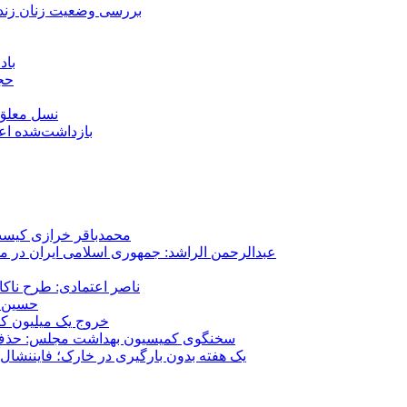
بررسی وضعیت زنان زندا
باد
حجا
نسل معلق؛
۱۵۹ بازداشت‌شده 
محمدباقر خرازی کیست؟
عبدالرحمن الراشد: جمهوری اسلامی ایران در م
ناصر اعتمادی: طرح ناک
حسین ع
خروج یک میلیون کارگر از 
سخنگوی کمیسیون بهداشت مجلس: حذف ارز دارو می‌تواند ۱۴۰۶ را به 
یک هفته بدون بارگیری در خارک؛ فایننشال