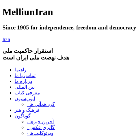
Melliun
Iran
Since 1905 for
independence
,
freedom
and
democrac
Iran
استقرار
حاکميت ملی
هدف نهضت ملی ایران است
راهنما
تماس با ما
درباره ما
بین المللی
معرفی کتاب
اپوزیسیون
- گرد همآئی ها
فرهنگ و هنر
گوناگون
- آخرین خبرها
- گالری عکس
- ویدئوکلیپ‌ها