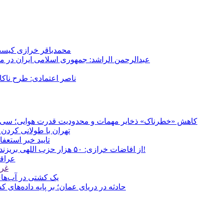
محمدباقر خرازی کیست؟
عبدالرحمن الراشد: جمهوری اسلامی ایران در م
ناصر اعتمادی: طرح ناک
کاهش «خطرناک» ذخایر مهمات و محدودیت قدرت هوایی؛ سی‌ان‌ا
تهران با طولانی کردن 
تایید خبر استعف
از افاضات خرازی: ۵۰ هزار حزب اللهی بریزند خیابان‌ها و بی حجاب‌ها را بکشند و نیرو‌های دولتی را ناکار کنند!
عراقچ
غری
یک کشتی در آب‌های
حادثه در دریای عمان؛ بر پایه داده‌های