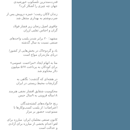
قدرت‌مندترین تلسکوپ خورشیدی
جهان چه چیزی را آشکار کرد؟
زندان لاکان رشت؛ حمزه درویش پس از
ضرب‌وشتم به بهداری منتقل شد
چاقوی اصیل زنجان زیر فشار فولاد
گران و اجناس تقلبی ارزان
مشهد؛ ۲۰ برابر شدن پلمب واحدهای
صنفی نسبت به سال گذشته
باد و گردوخاک در بخش‌هایی از کشور/
دریای مازندران مواج است
متا به اتهام ایجاد «مزاحمت عمومی»
برای کودکان به پرداخت ۵۶۷ میلیون
دلار محکوم شد
در هفته‌ای که گذشت؛ نگاهی به
گزارشات محیط زیستی در ایران
محکومیت شقایق افشار نجفی هنرمند
۱۸ساله قزوینی به ۹سال حبس
رنج خانواده‌های کشته‌شدگان
اعتراضات؛ از پلمب کسب‌وکارها تا
ممنوعیت حضور بر مزار
کانون صنفی معلمان ایران: مبارزه برای
لغو اعدام بخشی از مبارزه برای آزادی
و عدالت است