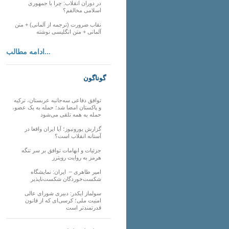
در دوران انقلاب: چرا با جمهوری
اسلامی مخالفم؟
نقاب ضرورت (ترجمه از آلمانی) + متن
آلمانی + متن انگلیسی نوشته
ادامه مطالب...
گوناگون
توافق دفاعی سه‌جانبه عربستان، ترکیه
و پاکستان امضا شد؛ حمله به یک عضو،
حمله به همه تلقی می‌شود
گزارش یورونیوز؛ آیا ایران واقعا در
آستانه انقلاب است؟
جزئیات و ابهامات توافق بر سر تنگه
هرمز به روایت رویترز
امیر طاهری – ایران: نمایشگاه
شکست‌خوردگان شکست‌ناپذیر
سولماز ایکدر: دبیری شورای عالی
امنیت ملی؛ کرسی‌ای که از قانون
قدرتمندتر است