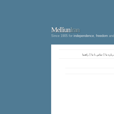
Melliun
Iran
Since 1905 for
independence
,
freedom
an
رباره ما
تماس با ما
راهنما