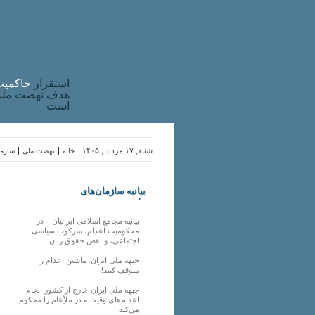
استقرار
حاکميت
هدف نهضت ملی 
است
شنبه, ۱۷ مرداد , ۱۴۰۵ |
خانه
نهضت ملی
سازما
بیانیه سازمان‌های
ملی
بیانیه مجامع اسلامی ایرانیان – در
محکومیت اعدام، سرکوب سیاسی–
اجتماعی، و نقض حقوق زنان
جبهه ملی ایران: ماشین اعدام را
متوقف کنید!
جبهه ملی ایران-خارج از کشور انجام
اعدام‌های وقیحانه در ملأِعام را محکوم
می‌کند