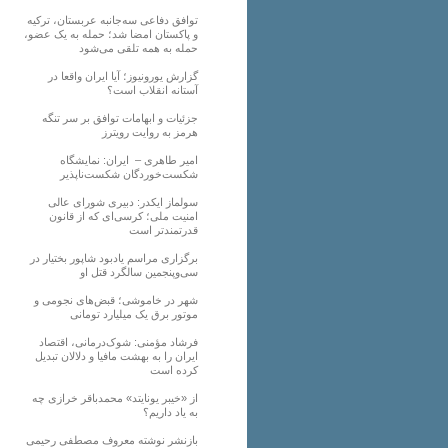
توافق دفاعی سه‌جانبه عربستان، ترکیه
و پاکستان امضا شد؛ حمله به یک عضو،
حمله به همه تلقی می‌شود
گزارش یورونیوز؛ آیا ایران واقعا در
آستانه انقلاب است؟
جزئیات و ابهامات توافق بر سر تنگه
هرمز به روایت رویترز
امیر طاهری – ایران: نمایشگاه
شکست‌خوردگان شکست‌ناپذیر
سولماز ایکدر: دبیری شورای عالی
امنیت ملی؛ کرسی‌ای که از قانون
قدرتمندتر است
برگزاری مراسم یادبود شاپور بختیار در
سی‌وپنجمین سالگرد قتل او
شهر در خاموشی؛ قبض‌های نجومی و
موتور برق یک میلیارد تومانی
فرشاد مؤمنی: شوک‌درمانی، اقتصاد
ایران را به بهشت مافیا و دلالان تبدیل
کرده است
از «خیبر یونایتد» محمدباقر خرازی چه
به یاد داریم؟
بازنشر نوشته معروف مصطفی رحیمی