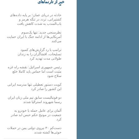
خبر از تارنماهای
دیگر
حادثه در دریای عمان؛ بر پایه داده‌های
کشتیرانی، تردد در تنگه هرمز و
باب‌المندب به شدت کاهش یافت
نظرسنجی جدید: تنها یک‌سوم
آمریکایی‌ها از ادامه جنگ با ایران حمایت
می‌کنند
ترامپ با رد گزارش‌های کمبود
تسلیحات، افشاگران را به زندان
طولانی مدت تهدید کرد
رئیس‌ جمهوری اسرائیل: نقشه راه غزه
مثبت است اما حماس باید کاملا خلع
سلاح شود
کویت دستور تعطیلی تنها مدرسه ایرانی
این کشور را صادر کرد
دو فوتبالیست سابق تیم ملی زنان ایران
رسما شهروند استرالیا شدند
آلمان برای عامل حمله با خودرو به
جمعیت در مونیخ حکم حبس ابد صادر
کرد
دست‌کم ۳۰ نیروی دولتی یمن در حملات
حوثی‌ها کشته شدند