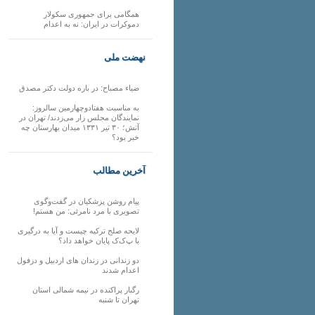
همگامی برای جمهوری سکولار
دموکرات در ایران: نه به اعدام
نهضت ملی
ضیاء مصباح: در باره دولت دکتر مصدق
به مناسبت هفتادوچهارمین سالروز:
نمایندگان مجلس زار می‌زدند/ تهران در
آتش؛ ۳۰ تیر ۱۳۳۱ میدان بهارستان چه
خبر بود؟
آخرین مطالب
پیام روشن پزشکیان در گفت‌و‌گوی
تصویری با مرد نامرئی: من هستم!
لایحه صلح ترکیه چیست و آیا به درگیری
با پ‌ک‌ک پایان خواهد داد؟
دو زندانی در زندان های اردبیل و دزفول
اعدام شدند
رگبار پراکنده در نیمه شمالی استان
تهران تا شنبه