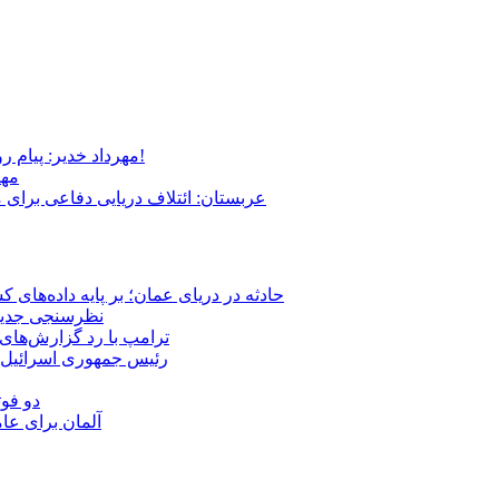
مهرداد خدیر: پیام روشن پزشکیان در گفت‌و‌گوی تصویری با مرد نامرئی: من هستم!
مهر
عربستان: ائتلاف دریایی دفاعی برای 
حادثه در دریای عمان؛ بر پایه داده‌های
نظرسنجی جدید: 
ترامپ با رد گزارش‌های 
رئیس‌ جمهوری اسرائیل:
دو فوت
آلمان برای عا