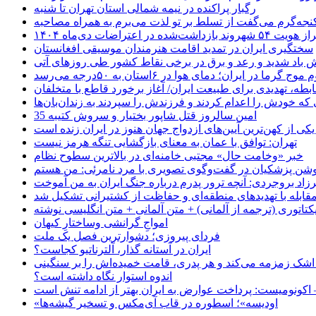
رگبار پراکنده در نیمه شمالی استان تهران تا شنبه
جه‌گرم می‌گفت از تسلط بر تو لذت می‌برم به همراه مصاحبه
ده در اعتراضات دی‌ماه ۱۴۰۴
سختگیری ایران در تمدید اقامت هنرمندان موسیقی افغانستان
 باد شدید و رعد و برق در برخی نقاط کشور طی روزهای آتی
موج گرما در ایران؛ دمای هوا در ۶استان به ۵۰درجه می‌رسد
بطه، تهدیدی برای طبیعت ایران/ آغاز برخورد قاطع با متخلفان
ی که خودش را اعدام کردند و فرزندش را سپردند به زندان‌بان‌ها
35 امین سالروز قتل شاپور بختیار و سروش کتیبه
یکی از کهن‌ترین آیین‌های ازدواج جهان هنوز در ایران زنده است
تهران: توافق با عمان به معنای بازگشایی تنگه هرمز نیست
خبر «وخامت حال» مجتبی خامنه‌ای در بالاترین سطوح نظام
زاد بروجردی: آنچه ترور پدرم درباره جنگ ایران به من آموخت
مقابله با تهدیدهای منطقه‌ای و حفاظت از کشتیرانی تشکیل شد
یکتاتوری (ترجمه از آلمانی) + متن آلمانی + متن انگلیسی نوشته
‌امواجِ گرانشی وساختارِ کیهان
فردای پیروزی؛ دشوارترین فصل یک ملت
ایران در آستانه گذار، آلترناتیو کجاست؟
 اشک زمزمه می‌کند و هر پدری، قامت خمیده‌اش را بر سنگینی
اندوه استوار نگاه داشته است؟
 اکونومیست: پرداخت عوارض به ایران بهتر از ادامه تنش است
«اودیسه»؛ اسطوره در قاب آی‌مکس و تسخیر گیشه‌ها