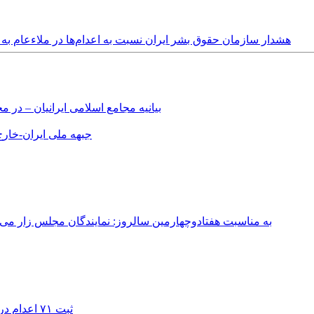
Tuesday, 25th September, 2018 - هشدار سازمان حقوق بشر ایران نسبت به اعدام‌ها در ملا
بیانیه مجامع اسلامی ایرانیان – د
جبهه ملی ایران-خارج 
به مناسبت هفتادوچهارمین سالروز: نمایندگان مجلس زار می‌زدند/ تهران در آتش؛ ۳۰ تیر ۳۳۱
ثبت ۷۱ اعدام در ژوئیه؛ شمار اعدام‌ها در سال ۲۰۲۶ به دست‌کم ۴۴۴ نفر رسید