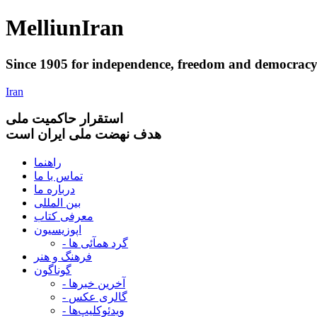
Melliun
Iran
Since 1905 for
independence
,
freedom
and
democrac
Iran
استقرار
حاکميت ملی
هدف نهضت ملی ایران است
راهنما
تماس با ما
درباره ما
بین المللی
معرفی کتاب
اپوزیسیون
- گرد همآئی ها
فرهنگ و هنر
گوناگون
- آخرین خبرها
- گالری عکس
- ویدئوکلیپ‌ها