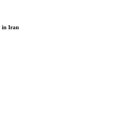
y
in
Iran