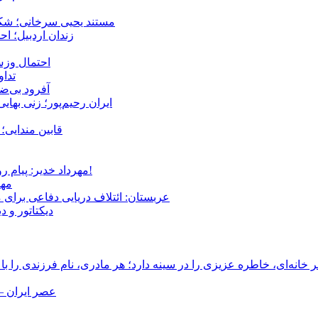
مستند یحیی سرخانی؛ شکن
زندان اردبیل؛ احراز هویت ۵۴ شهروند بازداشت‌ش
احتمال وزش
تداوم 
آفرود بی‌ضا
ایران رحیم‌پور؛ زنی بهای
قابین مندایی؛ 
مهرداد خدیر: پیام روشن پزشکیان در گفت‌و‌گوی تصویری با مرد نامرئی: من هستم!
مهر
عربستان: ائتلاف دریایی دفاعی برای 
دیکتاتور و د
انه‌ای، خاطره عزیزی را در سینه دارد؛ هر مادری، نام فرزندی را با
عصر ایران –