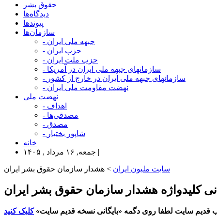
حقوق بشر
دیدگاه‌ها
پیوندها
سازمان‌ها
- جبهه ملی ایران
- حزب ایران
- حزب ملت ایران
- سازمانهای جبهه ملی ایران در آمریکا
- سازمانهای جبهه ملی ایران در خارج از کشور
- نهضت مقاومت ملی ایران
نهضت ملی
- اهداف
- مصدقی‌ها
- مصدق
- شاپور بختیار
خانه
جمعه, ۱۶ مرداد , ۱۴۰۵ |
سایت ملیون ایران
> هشدار سازمان حقوق بشر ایران
انی کلیدواژه هشدار سازمان حقوق بشر ایران
 قدیم سایت لطفا روی دگمه «بایگانی نسخه قدیم سایت»
کلیک کنید