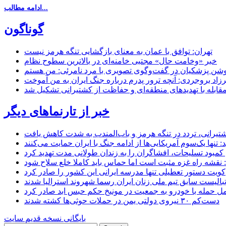
ادامه مطالب...
گوناگون
تهران: توافق با عمان به معنای بازگشایی تنگه هرمز نیست
خبر «وخامت حال» مجتبی خامنه‌ای در بالاترین سطوح نظام
زاد بروجردی: آنچه ترور پدرم درباره جنگ ایران به من آموخت
مقابله با تهدیدهای منطقه‌ای و حفاظت از کشتیرانی تشکیل شد
خبر از تارنماهای دیگر
 کشتیرانی، تردد در تنگه هرمز و باب‌المندب به شدت کاهش یافت
تنها یک‌سوم آمریکایی‌ها از ادامه جنگ با ایران حمایت می‌کنند
کمبود تسلیحات، افشاگران را به زندان طولانی مدت تهدید کرد
 نقشه راه غزه مثبت است اما حماس باید کاملا خلع سلاح شود
کویت دستور تعطیلی تنها مدرسه ایرانی این کشور را صادر کرد
بالیست سابق تیم ملی زنان ایران رسما شهروند استرالیا شدند
مل حمله با خودرو به جمعیت در مونیخ حکم حبس ابد صادر کرد
دست‌کم ۳۰ نیروی دولتی یمن در حملات حوثی‌ها کشته شدند
بایگانی نسخه قدیم سایت