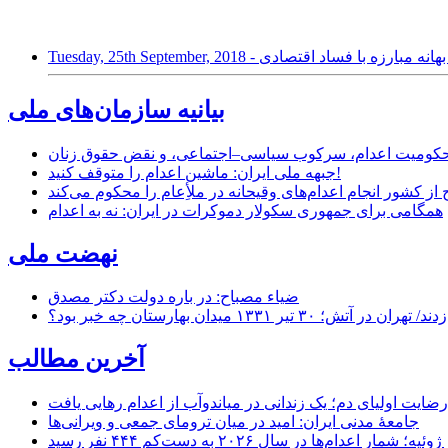
ء‌عام به بهانه مبارزه با فساد اقتصادی
بیانیه سازمان‌های ملی
ر محکومیت اعدام، سرکوب سیاسی–اجتماعی، و نقض حقوق زنان
جبهه ملی ایران: ماشین اعدام را متوقف کنید!
از کشور انجام اعدام‌های وقیحانه در ملأِعام را محکوم می‌کند
همگامی برای جمهوری سکولار دموکرات در ایران: نه به اعدام
نهضت ملی
ضیاء مصباح: در باره دولت دکتر مصدق
۱ میدان بهارستان چه خبر بود؟
آخرین مطالب
رضایت اولیای دم؛ یک زندانی در میاندوآب از اعدام رهایی یافت
جامعهٔ مدنی ایران: امید در میان ترومای جمعی و ویرانی‌ها