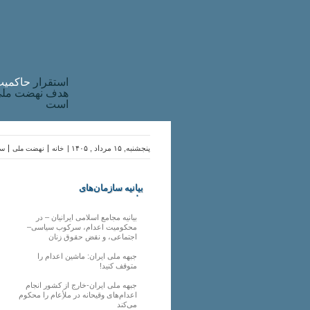
استقرار
حاکميت
هدف نهضت ملی 
است
پنجشنبه, ۱۵ مرداد , ۱۴۰۵ |
خانه
نهضت ملی
سا
بیانیه سازمان‌های
ملی
بیانیه مجامع اسلامی ایرانیان – در
محکومیت اعدام، سرکوب سیاسی–
اجتماعی، و نقض حقوق زنان
جبهه ملی ایران: ماشین اعدام را
متوقف کنید!
جبهه ملی ایران-خارج از کشور انجام
اعدام‌های وقیحانه در ملأِعام را محکوم
می‌کند