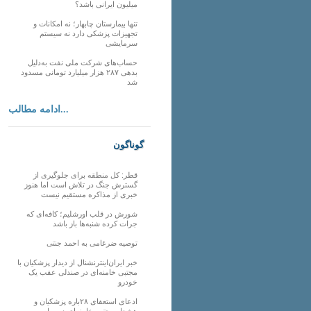
میلیون ایرانی باشد؟
تنها بیمارستان چابهار؛ نه امکانات و
تجهیزات پزشکی دارد نه سیستم
سرمایشی
حساب‌های شرکت ملی نفت به‌دلیل
بدهی ۲۸۷ هزار میلیارد تومانی مسدود
شد
ادامه مطالب...
گوناگون
قطر: کل منطقه برای جلوگیری از
گسترش جنگ در تلاش است اما هنوز
خبری از مذاکره مستقیم نیست
شورش در قلب اورشلیم؛ کافه‌ای که
جرات کرده شنبه‌ها باز باشد
توصیه ضرغامی به احمد جنتی
خبر ایران‌اینترنشنال از دیدار پزشکیان با
مجتبی خامنه‌ای در صندلی عقب یک
خودرو
ادعای استعفای ۲۸باره پزشکیان و
هشدار مجتبی خامنه‌ای در روایت