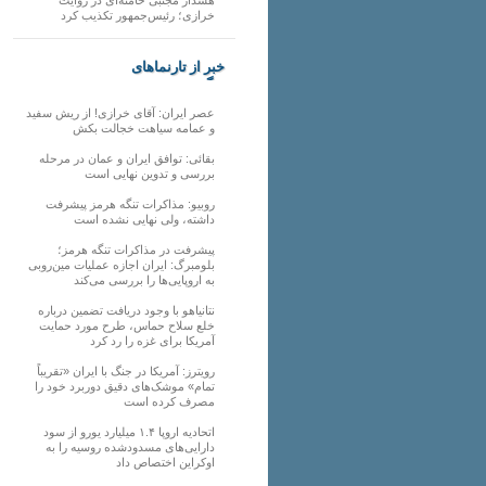
خرازی؛ رئیس‌جمهور تکذیب کرد
خبر از تارنماهای
دیگر
عصر ایران: آقای خرازی! از ریش سفید
و عمامه سیاهت خجالت بکش
بقائی: توافق ایران و عمان در مرحله
بررسی و تدوین نهایی است
روبیو: مذاکرات تنگه هرمز پیشرفت
داشته، ولی نهایی نشده است
پیشرفت در مذاکرات تنگه هرمز؛
بلومبرگ: ایران اجازه عملیات مین‌روبی
به اروپایی‌ها را بررسی می‌کند
نتانیاهو با وجود دریافت تضمین درباره
خلع سلاح حماس، طرح مورد حمایت
آمریکا برای غزه را رد کرد
رویترز: آمریکا در جنگ با ایران «تقریباً
تمام» موشک‌های دقیق دوربرد خود را
مصرف کرده است
اتحادیه اروپا ۱.۴ میلیارد یورو از سود
دارایی‌های مسدودشده روسیه را به
اوکراین ‏اختصاص داد