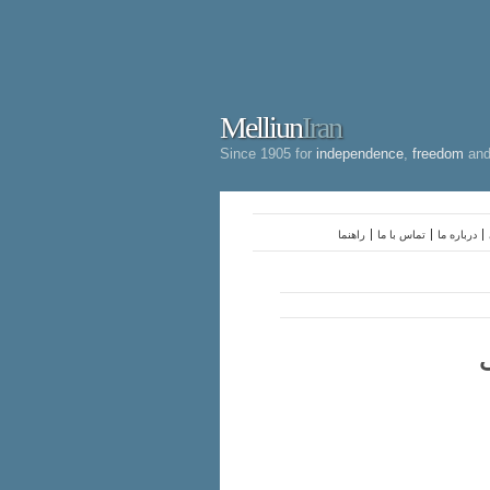
Melliun
Iran
Since 1905 for
independence
,
freedom
an
درباره ما
تماس با ما
راهنما
ی