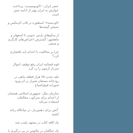
عصر ایران – اکونومیست: پرداخت
عوارض به ایران بهتر از ادامه تنش
است
«اودیسه»؛ اسطوره در قاب آی‌مکس و
تسخیر گیشه‌ها
از سکوهای پارس جنوبی تا اصفهان و
ماهشهر؛ گسترش اعتراض‌های کارگری
و صنفی
چرا بر مخالفت با اعدام باید پافشاری
کرد؟
قوه قضائیه ایران رفع توقیف اموال
سردار آزمون را رد کرد
تلف شدن ۷۵ هزار قطعه ماهی در
رودخانه مسقان شیراز بر اثر ورود
شورابه فوق‌اشباع
سازمان ملل: جمهوری اسلامی همچنان
از اعدام برای سرکوب مخالفان
استفاده می‌کند
آتش برای دهمین‌بار، در میانکاله زبانه
کشید
یک کافه کتاب در مشهد پلمب شد
یک جنگلبان در چالوس در پی درگیری با