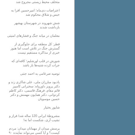
متخلف محیط زیستی مجروح شد
اعتراضات دی‌ماه؛ امیرحسین افرا به
حبس و شلاق محکوم شد
شش شهروند در شهرستان بهشهر
بازداشت شدند
معلمان در میانه جنگ و فشارهای امنیتی
قطر: کل منطقه برای جلوگیری از
گسترش جنگ در تلاش است اما هنوز
خبری از مذاکره مستقیم نیست
شورش در قلب اورشلیم؛ کافه‌ای که
جرات کرده شنبه‌ها باز باشد
توصیه ضرغامی به احمد جنتی
یادبود مبارزان ملی، علی شاکری زند و
دکتر پرویز داورپناه: سخنرانی کامبیز
قائم مقام، فرهنگ قاسمی، دکتر کاظم
کردوانی، دکتر همایون مهمنش و دکتر
حسین موسویان
شاپور بختیار
مشروطۀ ایرانی 120 ساله شد/ فراز و
نشیب آری، شکست اما نه!
پرسش میدان از مهمانان میدان: مردم
کیست؟ و آیا کسی می‌تواند نماینده ۹۰