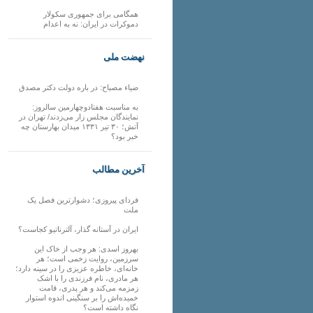
همگامی برای جمهوری سکولار
دموکرات در ایران: نه به اعدام
نهضت ملی
ضیاء مصباح: در باره دولت دکتر مصدق
به مناسبت هفتادوچهارمین سالروز:
نمایندگان مجلس زار می‌زدند/ تهران در
آتش؛ ۳۰ تیر ۱۳۳۱ میدان بهارستان چه
خبر بود؟
آخرین مطالب
فردای پیروزی؛ دشوارترین فصل یک
ملت
ایران در آستانه گذار، آلترناتیو کجاست؟
بهروز اسدی: هر وجب از خاک‌ این
سرزمین، روایت زخمی است؛ هر
خانه‌ای، خاطره عزیزی را در سینه دارد؛
هر مادری، نام فرزندی را با اشک
زمزمه می‌کند و هر پدری، قامت
خمیده‌اش را بر سنگینی اندوه استوار
نگاه داشته است؟