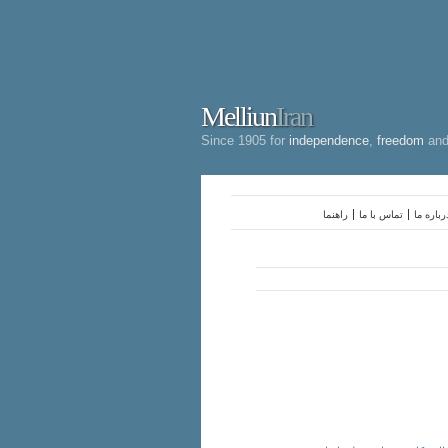
Melliun
Iran
Since 1905 for
independence
,
freedom
an
رباره ما
تماس با ما
راهنما