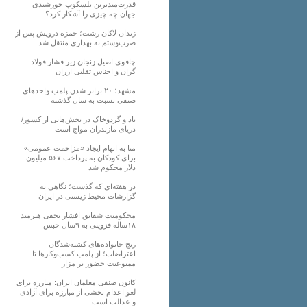
قدرت‌مندترین تلسکوپ خورشیدی
جهان چه چیزی را آشکار کرد؟
زندان لاکان رشت؛ حمزه درویش پس از
ضرب‌وشتم به بهداری منتقل شد
چاقوی اصیل زنجان زیر فشار فولاد
گران و اجناس تقلبی ارزان
مشهد؛ ۲۰ برابر شدن پلمب واحدهای
صنفی نسبت به سال گذشته
باد و گردوخاک در بخش‌هایی از کشور/
دریای مازندران مواج است
متا به اتهام ایجاد «مزاحمت عمومی»
برای کودکان به پرداخت ۵۶۷ میلیون
دلار محکوم شد
در هفته‌ای که گذشت؛ نگاهی به
گزارشات محیط زیستی در ایران
محکومیت شقایق افشار نجفی هنرمند
۱۸ساله قزوینی به ۹سال حبس
رنج خانواده‌های کشته‌شدگان
اعتراضات؛ از پلمب کسب‌وکارها تا
ممنوعیت حضور بر مزار
کانون صنفی معلمان ایران: مبارزه برای
لغو اعدام بخشی از مبارزه برای آزادی
و عدالت است