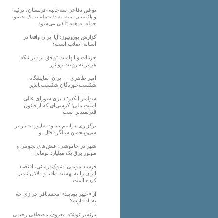
توافق دفاعی سه‌جانبه عربستان، ترکیه
و پاکستان امضا شد؛ حمله به یک عضو،
حمله به همه تلقی می‌شود
گزارش یورونیوز؛ آیا ایران واقعا در
آستانه انقلاب است؟
جزئیات و ابهامات توافق بر سر تنگه
هرمز به روایت رویترز
امیر طاهری – ایران: نمایشگاه
شکست‌خوردگان شکست‌ناپذیر
سولماز ایکدر: دبیری شورای عالی
امنیت ملی؛ کرسی‌ای که از قانون
قدرتمندتر است
برگزاری مراسم یادبود شاپور بختیار در
سی‌وپنجمین سالگرد قتل او
شهر در خاموشی؛ قبض‌های نجومی و
موتور برق یک میلیارد تومانی
فرشاد مؤمنی: شوک‌درمانی، اقتصاد
ایران را به بهشت مافیا و دلالان تبدیل
کرده است
از «خیبر یونایتد» محمدباقر خرازی چه
به یاد داریم؟
بازنشر نوشته معروف مصطفی رحیمی