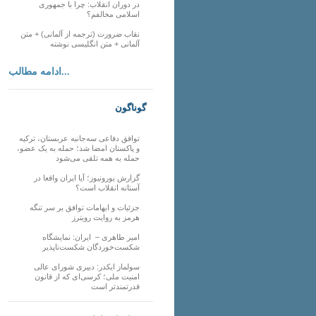
در دوران انقلاب: چرا با جمهوری
اسلامی مخالفم؟
نقاب ضرورت (ترجمه از آلمانی) + متن
آلمانی + متن انگلیسی نوشته
ادامه مطالب...
گوناگون
توافق دفاعی سه‌جانبه عربستان، ترکیه
و پاکستان امضا شد؛ حمله به یک عضو،
حمله به همه تلقی می‌شود
گزارش یورونیوز؛ آیا ایران واقعا در
آستانه انقلاب است؟
جزئیات و ابهامات توافق بر سر تنگه
هرمز به روایت رویترز
امیر طاهری – ایران: نمایشگاه
شکست‌خوردگان شکست‌ناپذیر
سولماز ایکدر: دبیری شورای عالی
امنیت ملی؛ کرسی‌ای که از قانون
قدرتمندتر است