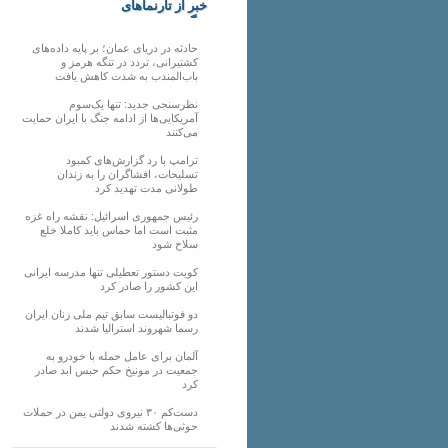
خبر از تارنماهای
دیگر
حادثه در دریای عمان؛ بر پایه داده‌های
کشتیرانی، تردد در تنگه هرمز و
باب‌المندب به شدت کاهش یافت
نظرسنجی جدید: تنها یک‌سوم
آمریکایی‌ها از ادامه جنگ با ایران حمایت
می‌کنند
ترامپ با رد گزارش‌های کمبود
تسلیحات، افشاگران را به زندان
طولانی مدت تهدید کرد
رئیس‌ جمهوری اسرائیل: نقشه راه غزه
مثبت است اما حماس باید کاملا خلع
سلاح شود
کویت دستور تعطیلی تنها مدرسه ایرانی
این کشور را صادر کرد
دو فوتبالیست سابق تیم ملی زنان ایران
رسما شهروند استرالیا شدند
آلمان برای عامل حمله با خودرو به
جمعیت در مونیخ حکم حبس ابد صادر
کرد
دست‌کم ۳۰ نیروی دولتی یمن در حملات
حوثی‌ها کشته شدند