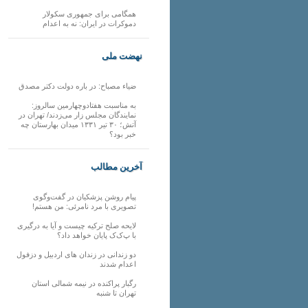
همگامی برای جمهوری سکولار
دموکرات در ایران: نه به اعدام
نهضت ملی
ضیاء مصباح: در باره دولت دکتر مصدق
به مناسبت هفتادوچهارمین سالروز:
نمایندگان مجلس زار می‌زدند/ تهران در
آتش؛ ۳۰ تیر ۱۳۳۱ میدان بهارستان چه
خبر بود؟
آخرین مطالب
پیام روشن پزشکیان در گفت‌و‌گوی
تصویری با مرد نامرئی: من هستم!
لایحه صلح ترکیه چیست و آیا به درگیری
با پ‌ک‌ک پایان خواهد داد؟
دو زندانی در زندان های اردبیل و دزفول
اعدام شدند
رگبار پراکنده در نیمه شمالی استان
تهران تا شنبه