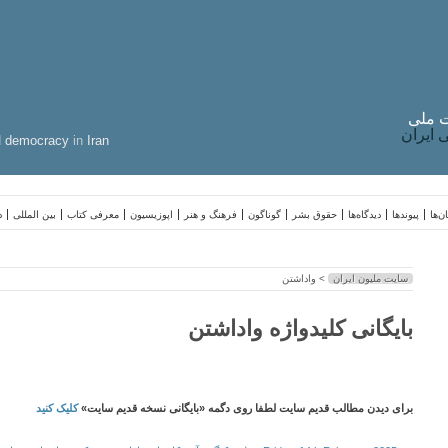
 ملی
ایران
d
democracy
in
Iran
ن‌ها
پیوندها
دیدگاه‌ها
حقوق بشر
گوناگون
فرهنگ و هنر
اپوزیسیون
معرفی کتاب
بین المللی
د
سایت ملیون ایران
> واداشتن
بایگانی کلیدواژه واداشتن
برای دیدن مطالب قدیم سایت لطفا روی دگمه «بایگانی نسخه قدیم سایت»
کلیک کنید