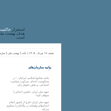
استقرار
حاکميت
هدف نهضت ملی 
است
شنبه, ۱۷ مرداد , ۱۴۰۵ |
خانه
نهضت ملی
سازما
بیانیه سازمان‌های
ملی
بیانیه مجامع اسلامی ایرانیان – در
محکومیت اعدام، سرکوب سیاسی–
اجتماعی، و نقض حقوق زنان
جبهه ملی ایران: ماشین اعدام را
متوقف کنید!
جبهه ملی ایران-خارج از کشور انجام
اعدام‌های وقیحانه در ملأِعام را محکوم
می‌کند