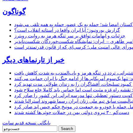
گوناگون
اکستان امضا شد؛ حمله به یک عضو، حمله به همه تلقی می‌شود
گزارش یورونیوز؛ آیا ایران واقعا در آستانه انقلاب است؟
جزئیات و ابهامات توافق بر سر تنگه هرمز به روایت رویترز
میر طاهری – ایران: نمایشگاه شکست‌خوردگان شکست‌ناپذیر
شورای عالی امنیت ملی؛ کرسی‌ای که از قانون قدرتمندتر است
خبر از تارنماهای دیگر
 کشتیرانی، تردد در تنگه هرمز و باب‌المندب به شدت کاهش یافت
تنها یک‌سوم آمریکایی‌ها از ادامه جنگ با ایران حمایت می‌کنند
کمبود تسلیحات، افشاگران را به زندان طولانی مدت تهدید کرد
 نقشه راه غزه مثبت است اما حماس باید کاملا خلع سلاح شود
کویت دستور تعطیلی تنها مدرسه ایرانی این کشور را صادر کرد
بالیست سابق تیم ملی زنان ایران رسما شهروند استرالیا شدند
مل حمله با خودرو به جمعیت در مونیخ حکم حبس ابد صادر کرد
دست‌کم ۳۰ نیروی دولتی یمن در حملات حوثی‌ها کشته شدند
بایگانی نسخه قدیم سایت