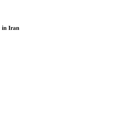
y
in
Iran