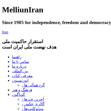
Melliun
Iran
Since 1905 for
independence
,
freedom
and
democrac
Iran
استقرار
حاکميت ملی
هدف نهضت ملی ایران است
راهنما
تماس با ما
درباره ما
بین المللی
معرفی کتاب
اپوزیسیون
- گرد همآئی ها
فرهنگ و هنر
گوناگون
- آخرین خبرها
- گالری عکس
- ویدئوکلیپ‌ها