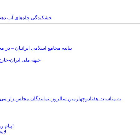
Friday, 30th April, 2021 - خشکیدگی
بیانیه مجامع اسلامی ایرانیان – د
جبهه ملی ایران-خارج 
به مناسبت هفتادوچهارمین سالروز: نمایندگان مجلس زار می‌زدند/ تهران در آتش؛ ۳۰ تیر ۳۳۱
پیام روشن پزشکیان در گفت‌و‌گوی تصویری با مرد نامرئی: من هستم!
لای