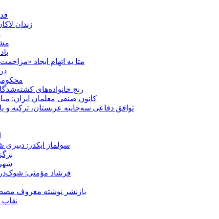
قدر
زندان لاک
چ
مشهد؛ ۲۰ برابر شدن پلم
باد
متا به اتهام ایجاد «مزاحمت عمومی» بر
در
محکومیت شقا
رنج خانواده‌های کشته‌شدگ
کانون صنفی معلمان ایران: مبا
توافق دفاعی سه‌جانبه عربستان، ترکیه و پ
ا
سولماز ایکدر: دبیری 
برگز
شهر 
فرشاد مؤمنی: شوک‌درما
بازنشر نوشته معروف مصطفی
نقاب ض