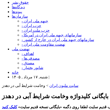
حقوق بشر
دیدگاه‌ها
پیوندها
سازمان‌ها
- جبهه ملی ایران
- حزب ایران
- حزب ملت ایران
- سازمانهای جبهه ملی ایران در آمریکا
- سازمانهای جبهه ملی ایران در خارج از کشور
- نهضت مقاومت ملی ایران
نهضت ملی
- اهداف
- مصدقی‌ها
- مصدق
- شاپور بختیار
خانه
شنبه, ۱۷ مرداد , ۱۴۰۵ |
سایت ملیون ایران
> وخامت شرایط آبی در دهدز
بایگانی کلیدواژه وخامت شرایط آبی در دهدز
 قدیم سایت لطفا روی دگمه «بایگانی نسخه قدیم سایت»
کلیک کنید