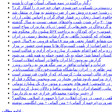
رگبار پراکنده در نیمه شمالی استان تهران تا شنبه
ت‌مندترین تلسکوپ خورشیدی جهان چه چیزی را آشکار کرد؟
ان رشت؛ حمزه درویش پس از ضرب‌وشتم به بهداری منتقل شد
اقوی اصیل زنجان زیر فشار فولاد گران و اجناس تقلبی ارزان
ب واحدهای صنفی نسبت به سال گذشته
 و گردوخاک در بخش‌هایی از کشور/ دریای مازندران مواج است
ای کودکان به پرداخت ۵۶۷ میلیون دلار محکوم شد
 هفته‌ای که گذشت؛ نگاهی به گزارشات محیط زیستی در ایران
یق افشار نجفی هنرمند ۱۸ساله قزوینی به ۹سال حبس
ان اعتراضات؛ از پلمب کسب‌وکارها تا ممنوعیت حضور بر مزار
رزه برای لغو اعدام بخشی از مبارزه برای آزادی و عدالت است
اکستان امضا شد؛ حمله به یک عضو، حمله به همه تلقی می‌شود
گزارش یورونیوز؛ آیا ایران واقعا در آستانه انقلاب است؟
جزئیات و ابهامات توافق بر سر تنگه هرمز به روایت رویترز
میر طاهری – ایران: نمایشگاه شکست‌خوردگان شکست‌ناپذیر
شورای عالی امنیت ملی؛ کرسی‌ای که از قانون قدرتمندتر است
اری مراسم یادبود شاپور بختیار در سی‌وپنجمین سالگرد قتل او
در خاموشی؛ قبض‌های نجومی و موتور برق یک میلیارد تومانی
نی، اقتصاد ایران را به بهشت مافیا و دلالان تبدیل کرده است
از «خیبر یونایتد» محمدباقر خرازی چه به یاد داریم؟
 رحیمی در دوران انقلاب: چرا با جمهوری اسلامی مخالفم؟
رورت (ترجمه از آلمانی) + متن آلمانی + متن انگلیسی نوشته
ادامه مطالب...