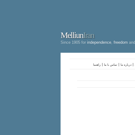
Melliun
Iran
Since 1905 for
independence
,
freedom
an
درباره ما
تماس با ما
راهنما