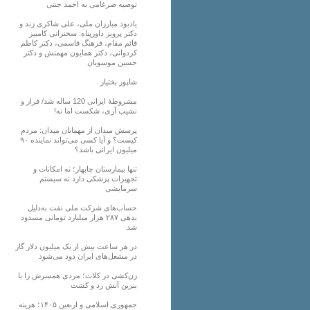
توصیه ضرغامی به احمد جنتی
یادبود مبارزان ملی، علی شاکری زند و
دکتر پرویز داورپناه: سخنرانی کامبیز
قائم مقام، فرهنگ قاسمی، دکتر کاظم
کردوانی، دکتر همایون مهمنش و دکتر
حسین موسویان
شاپور بختیار
مشروطۀ ایرانی 120 ساله شد/ فراز و
نشیب آری، شکست اما نه!
پرسش میدان از مهمانان میدان: مردم
کیست؟ و آیا کسی می‌تواند نماینده ۹۰
میلیون ایرانی باشد؟
تنها بیمارستان چابهار؛ نه امکانات و
تجهیزات پزشکی دارد نه سیستم
سرمایشی
حساب‌های شرکت ملی نفت به‌دلیل
بدهی ۲۸۷ هزار میلیارد تومانی مسدود
شد
در هر ساعت بیش از یک میلیون دلار گاز
در مشعل‌های ایران دود می‌شود
زن‌کشی در کلات؛ مردی همسرش را با
بنزین آتش زد و کشت
جمهوری اسلامی و اربعین ۱۴۰۵؛ هزینه