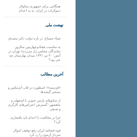
همگامی برای جمهوری سکولار
دموکرات در ایران: نه به اعدام
نهضت ملی
ضیاء مصباح: در باره دولت دکتر مصدق
به مناسبت هفتادوچهارمین سالروز:
نمایندگان مجلس زار می‌زدند/ تهران در
آتش؛ ۳۰ تیر ۱۳۳۱ میدان بهارستان چه
خبر بود؟
آخرین مطالب
«اودیسه»؛ اسطوره در قاب آی‌مکس و
تسخیر گیشه‌ها
از سکوهای پارس جنوبی تا اصفهان و
ماهشهر؛ گسترش اعتراض‌های کارگری
و صنفی
چرا بر مخالفت با اعدام باید پافشاری
کرد؟
قوه قضائیه ایران رفع توقیف اموال
سردار آزمون را رد کرد