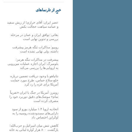
خبر از تارنماهای
دیگر
عصر ایران: آقای خرازی! از ریش سفید
و عمامه سیاهت خجالت بکش
بقائی: توافق ایران و عمان در مرحله
بررسی و تدوین نهایی است
روبیو: مذاکرات تنگه هرمز پیشرفت
داشته، ولی نهایی نشده است
پیشرفت در مذاکرات تنگه هرمز؛
بلومبرگ: ایران اجازه عملیات مین‌روبی
به اروپایی‌ها را بررسی می‌کند
نتانیاهو با وجود دریافت تضمین درباره
خلع سلاح حماس، طرح مورد حمایت
آمریکا برای غزه را رد کرد
رویترز: آمریکا در جنگ با ایران «تقریباً
تمام» موشک‌های دقیق دوربرد خود را
مصرف کرده است
اتحادیه اروپا ۱.۴ میلیارد یورو از سود
دارایی‌های مسدودشده روسیه را به
اوکراین ‏اختصاص داد
کاهش تنش میان اسرائیل و حزب‌الله؛
بازگشت ۸۰۰ هزار آوارۀ لبنانی به خانه‌