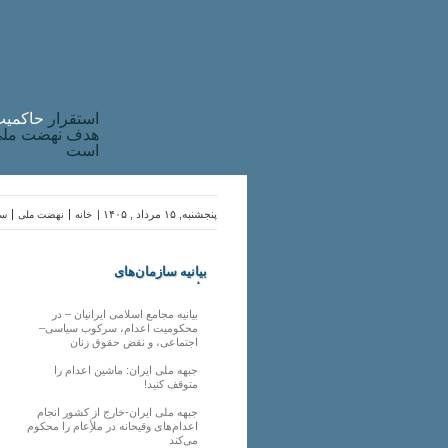
استقرار
حاکميت
هدف نهضت ملی 
است
پنجشنبه, ۱۵ مرداد , ۱۴۰۵ |
خانه
نهضت ملی
سا
بیانیه سازمان‌های
ملی
بیانیه مجامع اسلامی ایرانیان – در
محکومیت اعدام، سرکوب سیاسی–
اجتماعی، و نقض حقوق زنان
جبهه ملی ایران: ماشین اعدام را
متوقف کنید!
جبهه ملی ایران-خارج از کشور انجام
اعدام‌های وقیحانه در ملأِعام را محکوم
می‌کند