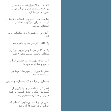
تلف شدن ۷۵ هزار قطعه ماهی در
رودخانه مسقان شیراز بر اثر ورود
شورابه فوق‌اشباع
سازمان ملل: جمهوری اسلامی همچنان
از اعدام برای سرکوب مخالفان
استفاده می‌کند
آتش برای دهمین‌بار، در میانکاله زبانه
کشید
یک کافه کتاب در مشهد پلمب شد
یک جنگلبان در چالوس در پی درگیری با
متخلف محیط زیستی مجروح شد
اعتراضات دی‌ماه؛ امیرحسین افرا به
حبس و شلاق محکوم شد
شش شهروند در شهرستان بهشهر
بازداشت شدند
معلمان در میانه جنگ و فشارهای امنیتی
قطر: کل منطقه برای جلوگیری از
گسترش جنگ در تلاش است اما هنوز
خبری از مذاکره مستقیم نیست
شورش در قلب اورشلیم؛ کافه‌ای که
جرات کرده شنبه‌ها باز باشد