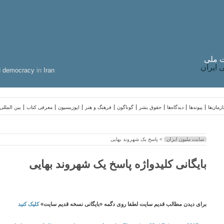
 ملی
ایران
d
democracy
in
Iran
زمان‌ها
پیوندها
دیدگاه‌ها
حقوق بشر
گوناگون
فرهنگ و هنر
اپوزیسیون
معرفی کتاب
بین المللی
سایت ملیون ایران
> پاسخ یک شهروند بهایی
بایگانی کلیدواژه پاسخ یک شهروند بهایی
برای دیدن مطالب قدیم سایت لطفا روی دگمه «بایگانی نسخه قدیم سایت»
کلیک کنید