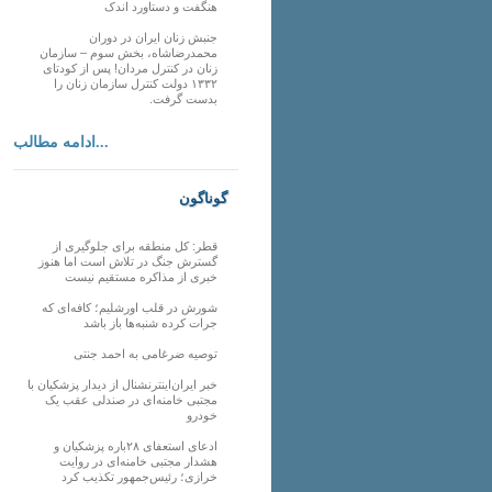
هنگفت و دستاورد اندک
جنبش زنان ایران در دوران
محمدرضاشاه، بخش سوم – سازمان
زنان در کنترل مردان! پس از کودتای
۱۳۳۲ دولت کنترل سازمان زنان را
بدست گرفت.
ادامه مطالب...
گوناگون
قطر: کل منطقه برای جلوگیری از
گسترش جنگ در تلاش است اما هنوز
خبری از مذاکره مستقیم نیست
شورش در قلب اورشلیم؛ کافه‌ای که
جرات کرده شنبه‌ها باز باشد
توصیه ضرغامی به احمد جنتی
خبر ایران‌اینترنشنال از دیدار پزشکیان با
مجتبی خامنه‌ای در صندلی عقب یک
خودرو
ادعای استعفای ۲۸باره پزشکیان و
هشدار مجتبی خامنه‌ای در روایت
خرازی؛ رئیس‌جمهور تکذیب کرد