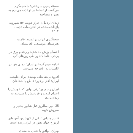
مستند یحیی سرخانی؛ شکنجه‌گرم
می‌گفت از تسلط بر تو لذت می‌برم به
همراه مصاحبه
زندان اردبیل؛ احراز هویت ۵۴ شهروند
بازداشت‌شده در اعتراضات دی‌ماه
۱۴۰۴
سختگیری ایران در تمدید اقامت
هنرمندان موسیقی افغانستان
احتمال وزش باد شدید و رعد و برق در
برخی نقاط کشور طی روزهای آتی
تداوم موج گرما در ایران؛ دمای هوا در
۶استان به ۵۰درجه می‌رسد
آفرود بی‌ضابطه، تهدیدی برای طبیعت
ایران/ آغاز برخورد قاطع با متخلفان
ایران رحیم‌پور؛ زنی بهایی که خودش را
اعدام کردند و فرزندش را سپردند به
زندان‌بان‌ها
35 امین سالروز قتل شاپور بختیار و
سروش کتیبه
قابین مندایی؛ یکی از کهن‌ترین آیین‌های
ازدواج جهان هنوز در ایران زنده است
تهران: توافق با عمان به معنای