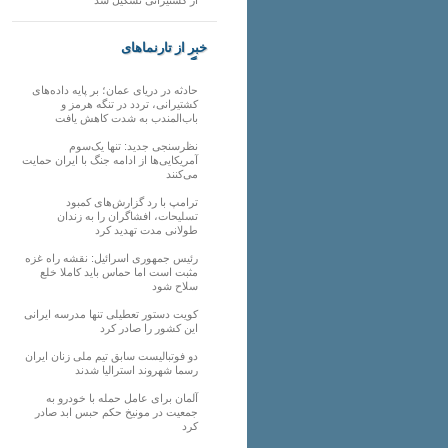
خبر از تارنماهای
دیگر
حادثه در دریای عمان؛ بر پایه داده‌های
کشتیرانی، تردد در تنگه هرمز و
باب‌المندب به شدت کاهش یافت
نظرسنجی جدید: تنها یک‌سوم
آمریکایی‌ها از ادامه جنگ با ایران حمایت
می‌کنند
ترامپ با رد گزارش‌های کمبود
تسلیحات، افشاگران را به زندان
طولانی مدت تهدید کرد
رئیس‌ جمهوری اسرائیل: نقشه راه غزه
مثبت است اما حماس باید کاملا خلع
سلاح شود
کویت دستور تعطیلی تنها مدرسه ایرانی
این کشور را صادر کرد
دو فوتبالیست سابق تیم ملی زنان ایران
رسما شهروند استرالیا شدند
آلمان برای عامل حمله با خودرو به
جمعیت در مونیخ حکم حبس ابد صادر
کرد