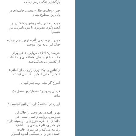
بازگشایی تنگه هرمز نیست
خبر «وخامت حال» مجتبی خامنه‌ای در
بالاترین سطوح نظام
مهرداد خدیر: پیام روشن پزشکیان در
گفت‌و‌گوی تصویری با مرد نامرئی: من
هستم!
مهرزاد بروجردی: آنچه ترور پدرم درباره
جنگ ایران به من آموخت
عربستان: ائتلاف دریایی دفاعی برای
مقابله با تهدیدهای منطقه‌ای و حفاظت
از کشتیرانی تشکیل شد
دیکتاتور و دیکتاتوری (ترجمه از آلمانی)
+ متن آلمانی + متن انگلیسی نوشته
‌امواجِ گرانشی وساختارِ کیهان
فردای پیروزی؛ دشوارترین فصل یک
ملت
ایران در آستانه گذار، آلترناتیو کجاست؟
بهروز اسدی: هر وجب از خاک‌ این
سرزمین، روایت زخمی است؛ هر
خانه‌ای، خاطره عزیزی را در سینه دارد؛
هر مادری، نام فرزندی را با اشک
زمزمه می‌کند و هر پدری، قامت
خمیده‌اش را بر سنگینی اندوه استوار