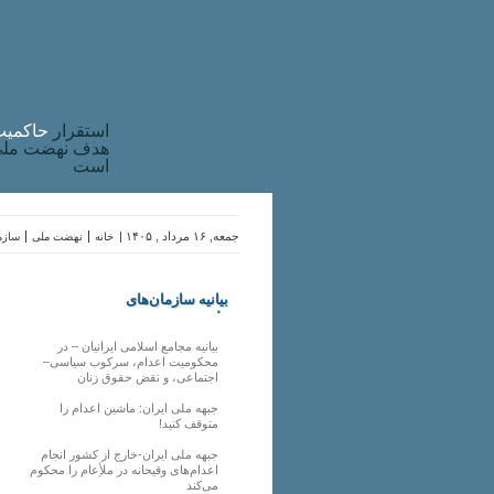
استقرار
حاکميت
هدف نهضت ملی 
است
جمعه, ۱۶ مرداد , ۱۴۰۵ |
خانه
نهضت ملی
سازما
بیانیه سازمان‌های
ملی
بیانیه مجامع اسلامی ایرانیان – در
محکومیت اعدام، سرکوب سیاسی–
اجتماعی، و نقض حقوق زنان
جبهه ملی ایران: ماشین اعدام را
متوقف کنید!
جبهه ملی ایران-خارج از کشور انجام
اعدام‌های وقیحانه در ملأِعام را محکوم
می‌کند