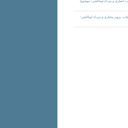
مختاری، وهاب انصاری و مزدک لیماکشی؛ موضوع:
مقام، حسن زهتاب، پرویز مختاری و مزدک لیماکشی؛