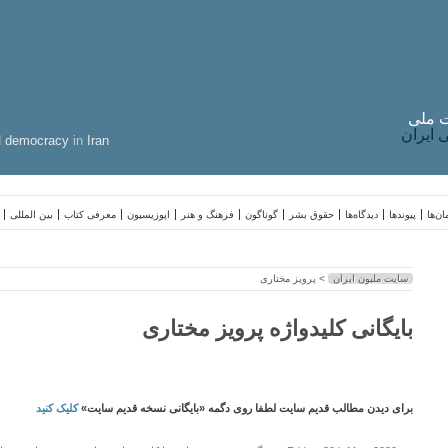
 ملی
ایران
d
democracy
in
Iran
ن‌ها
پیوندها
دیدگاه‌ها
حقوق بشر
گوناگون
فرهنگ و هنر
اپوزیسیون
معرفی کتاب
بین المللی
سایت ملیون ایران
> پرویز مختاری
بایگانی کلیدواژه پرویز مختاری
برای دیدن مطالب قدیم سایت لطفا روی دگمه «بایگانی نسخه قدیم سایت»
کلیک کنید