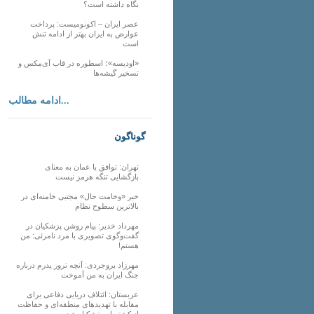
نگاه داشته است؟
عصر ایران – اکونومیست: پرداخت
عوارض به ایران بهتر از ادامه تنش
است
«اودیسه»؛ اسطوره در قاب آی‌مکس و
تسخیر گیشه‌ها
ادامه مطالب...
گوناگون
تهران: توافق با عمان به معنای
بازگشایی تنگه هرمز نیست
خبر «وخامت حال» مجتبی خامنه‌ای در
بالاترین سطوح نظام
مهرداد خدیر: پیام روشن پزشکیان در
گفت‌و‌گوی تصویری با مرد نامرئی: من
هستم!
مهرزاد بروجردی: آنچه ترور پدرم درباره
جنگ ایران به من آموخت
عربستان: ائتلاف دریایی دفاعی برای
مقابله با تهدیدهای منطقه‌ای و حفاظت
از کشتیرانی تشکیل شد