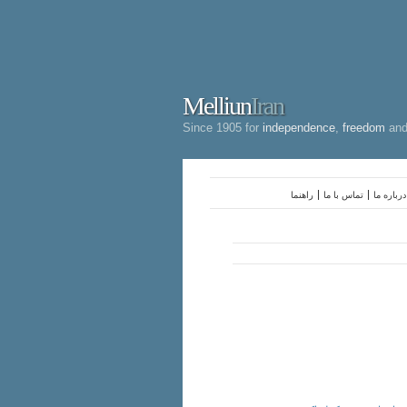
Melliun
Iran
Since 1905 for
independence
,
freedom
an
درباره ما
تماس با ما
راهنما