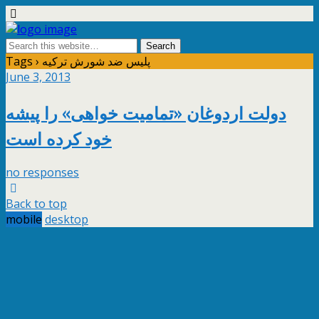
Tags › پليس ضد شورش ترکيه
June 3, 2013
دولت اردوغان «تمامیت خواهی» را پیشه
خود کرده است
no responses
Back to top
mobile
desktop