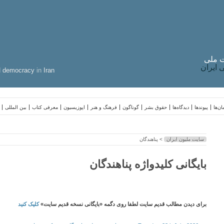
 ملی
ایران
d
democracy
in
Iran
ن‌ها
پیوندها
دیدگاه‌ها
حقوق بشر
گوناگون
فرهنگ و هنر
اپوزیسیون
معرفی کتاب
بین المللی
سایت ملیون ایران
> پناهندگان
بایگانی کلیدواژه پناهندگان
برای دیدن مطالب قدیم سایت لطفا روی دگمه «بایگانی نسخه قدیم سایت»
کلیک کنید