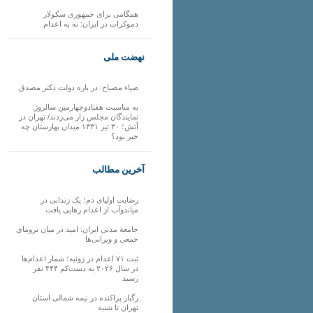
همگامی برای جمهوری سکولار
دموکرات در ایران: نه به اعدام
نهضت ملی
ضیاء مصباح: در باره دولت دکتر مصدق
به مناسبت هفتادوچهارمین سالروز:
نمایندگان مجلس زار می‌زدند/ تهران در
آتش؛ ۳۰ تیر ۱۳۳۱ میدان بهارستان چه
خبر بود؟
آخرین مطالب
رضایت اولیای دم؛ یک زندانی در
میاندوآب از اعدام رهایی یافت
جامعهٔ مدنی ایران: امید در میان ترومای
جمعی و ویرانی‌ها
ثبت ۷۱ اعدام در ژوئیه؛ شمار اعدام‌ها
در سال ۲۰۲۶ به دست‌کم ۴۴۴ نفر
رسید
رگبار پراکنده در نیمه شمالی استان
تهران تا شنبه