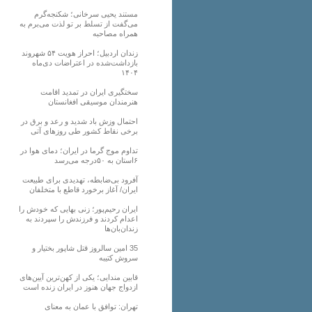
مستند یحیی سرخانی؛ شکنجه‌گرم
می‌گفت از تسلط بر تو لذت می‌برم به
همراه مصاحبه
زندان اردبیل؛ احراز هویت ۵۴ شهروند
بازداشت‌شده در اعتراضات دی‌ماه
۱۴۰۴
سختگیری ایران در تمدید اقامت
هنرمندان موسیقی افغانستان
احتمال وزش باد شدید و رعد و برق در
برخی نقاط کشور طی روزهای آتی
تداوم موج گرما در ایران؛ دمای هوا در
۶استان به ۵۰درجه می‌رسد
آفرود بی‌ضابطه، تهدیدی برای طبیعت
ایران/ آغاز برخورد قاطع با متخلفان
ایران رحیم‌پور؛ زنی بهایی که خودش را
اعدام کردند و فرزندش را سپردند به
زندان‌بان‌ها
35 امین سالروز قتل شاپور بختیار و
سروش کتیبه
قابین مندایی؛ یکی از کهن‌ترین آیین‌های
ازدواج جهان هنوز در ایران زنده است
تهران: توافق با عمان به معنای