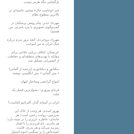
بازگشایی تنگه هرمز نیست
خبر «وخامت حال» مجتبی خامنه‌ای در
بالاترین سطوح نظام
مهرداد خدیر: پیام روشن پزشکیان در
گفت‌و‌گوی تصویری با مرد نامرئی: من
هستم!
مهرزاد بروجردی: آنچه ترور پدرم درباره
جنگ ایران به من آموخت
عربستان: ائتلاف دریایی دفاعی برای
مقابله با تهدیدهای منطقه‌ای و حفاظت
از کشتیرانی تشکیل شد
دیکتاتور و دیکتاتوری (ترجمه از آلمانی)
+ متن آلمانی + متن انگلیسی نوشته
‌امواجِ گرانشی وساختارِ کیهان
فردای پیروزی؛ دشوارترین فصل یک
ملت
ایران در آستانه گذار، آلترناتیو کجاست؟
بهروز اسدی: هر وجب از خاک‌ این
سرزمین، روایت زخمی است؛ هر
خانه‌ای، خاطره عزیزی را در سینه دارد؛
هر مادری، نام فرزندی را با اشک
زمزمه می‌کند و هر پدری، قامت
خمیده‌اش را بر سنگینی اندوه استوار