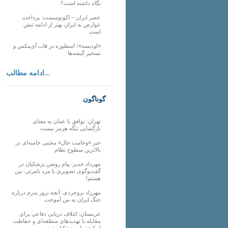
نگاه داشته است؟
عصر ایران – اکونومیست: پرداخت
عوارض به ایران بهتر از ادامه تنش
است
«اودیسه»؛ اسطوره در قاب آی‌مکس و
تسخیر گیشه‌ها
ادامه مطالب...
گوناگون
تهران: توافق با عمان به معنای
بازگشایی تنگه هرمز نیست
خبر «وخامت حال» مجتبی خامنه‌ای در
بالاترین سطوح نظام
مهرداد خدیر: پیام روشن پزشکیان در
گفت‌و‌گوی تصویری با مرد نامرئی: من
هستم!
مهرزاد بروجردی: آنچه ترور پدرم درباره
جنگ ایران به من آموخت
عربستان: ائتلاف دریایی دفاعی برای
مقابله با تهدیدهای منطقه‌ای و حفاظت
از کشتیرانی تشکیل شد