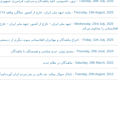
Tuesday, 28th July, 2026 - ترور، جاسوسی علیه پناهندگان و سرکوب فرامرزی جمهوری اسلامی در سوئد
Thursday, 14th August, 2025 - بیانیه جبهه ملی ایران- خارج از کشور: سالگردِ واقعه ۲۸ امردادماه ۱۳۳۲
Wednesday, 23rd July, 2025 - جبهه ملی ایران – خارج از کشور: جبهه ملی ایر
افغانستانی را محکوم می‌کند
Friday, 11th July, 2025 - اخراج پناهندگان و مهاجران افغانستانی نمونه دیگری از ددمنشی رژیم جمهوری اسلامی
Thursday, 20th June, 2024 - بیستم ژوئن، جرم سیاسی و همبستگی با پناهندگان
Saturday, 19th March, 2022 - پناهندگان در نظام جدید
Tuesday, 20th August, 2013 - تابناک سوال میکند: چه بلایی بر سر مردم ایران آورده‌ایم؟