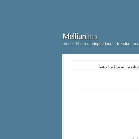
Melliun
Iran
Since 1905 for
independence
,
freedom
an
درباره ما
تماس با ما
راهنما