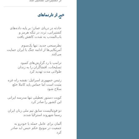
خبر از تارنماهای
دیگر
حادثه در دریای عمان؛ بر پایه داده‌های
کشتیرانی، تردد در تنگه هرمز و
باب‌المندب به شدت کاهش یافت
نظرسنجی جدید: تنها یک‌سوم
آمریکایی‌ها از ادامه جنگ با ایران حمایت
می‌کنند
ترامپ با رد گزارش‌های کمبود
تسلیحات، افشاگران را به زندان
طولانی مدت تهدید کرد
رئیس‌ جمهوری اسرائیل: نقشه راه غزه
مثبت است اما حماس باید کاملا خلع
سلاح شود
کویت دستور تعطیلی تنها مدرسه ایرانی
این کشور را صادر کرد
دو فوتبالیست سابق تیم ملی زنان ایران
رسما شهروند استرالیا شدند
آلمان برای عامل حمله با خودرو به
جمعیت در مونیخ حکم حبس ابد صادر
کرد