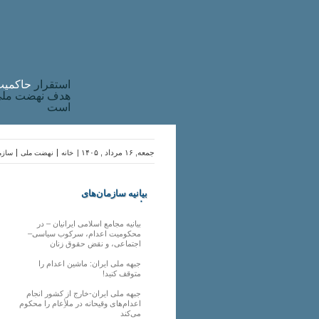
استقرار
حاکميت
هدف نهضت ملی 
است
جمعه, ۱۶ مرداد , ۱۴۰۵ |
خانه
نهضت ملی
سازما
بیانیه سازمان‌های
ملی
بیانیه مجامع اسلامی ایرانیان – در
محکومیت اعدام، سرکوب سیاسی–
اجتماعی، و نقض حقوق زنان
جبهه ملی ایران: ماشین اعدام را
متوقف کنید!
جبهه ملی ایران-خارج از کشور انجام
اعدام‌های وقیحانه در ملأِعام را محکوم
می‌کند