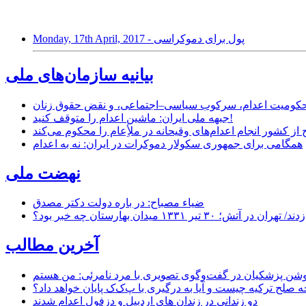
Monday, 17th April, 2017 - پول برای دموکراسی
بیانیه سازمان‌های ملی
ر محکومیت اعدام، سرکوب سیاسی–اجتماعی، و نقض حقوق زنان
جبهه ملی ایران: ماشین اعدام را متوقف کنید!
از کشور انجام اعدام‌های وقیحانه در ملأِعام را محکوم می‌کند
همگامی برای جمهوری سکولار دموکرات در ایران: نه به اعدام
نهضت ملی
ضیاء مصباح: در باره دولت دکتر مصدق
۱ میدان بهارستان چه خبر بود؟
آخرین مطالب
حه صلح ترکیه چیست و آیا به درگیری با پ‌ک‌ک پایان خواهد داد؟
دو زندانی در زندان های اردبیل و دزفول اعدام شدند