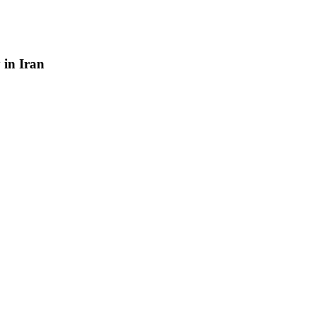
y
in
Iran