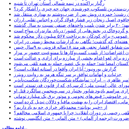
رگبار پراکنده در نیمه شمالی استان تهران تا شنبه
ت‌مندترین تلسکوپ خورشیدی جهان چه چیزی را آشکار کرد؟
ان رشت؛ حمزه درویش پس از ضرب‌وشتم به بهداری منتقل شد
اقوی اصیل زنجان زیر فشار فولاد گران و اجناس تقلبی ارزان
ب واحدهای صنفی نسبت به سال گذشته
 و گردوخاک در بخش‌هایی از کشور/ دریای مازندران مواج است
ای کودکان به پرداخت ۵۶۷ میلیون دلار محکوم شد
 هفته‌ای که گذشت؛ نگاهی به گزارشات محیط زیستی در ایران
یق افشار نجفی هنرمند ۱۸ساله قزوینی به ۹سال حبس
ان اعتراضات؛ از پلمب کسب‌وکارها تا ممنوعیت حضور بر مزار
رزه برای لغو اعدام بخشی از مبارزه برای آزادی و عدالت است
اکستان امضا شد؛ حمله به یک عضو، حمله به همه تلقی می‌شود
گزارش یورونیوز؛ آیا ایران واقعا در آستانه انقلاب است؟
جزئیات و ابهامات توافق بر سر تنگه هرمز به روایت رویترز
میر طاهری – ایران: نمایشگاه شکست‌خوردگان شکست‌ناپذیر
شورای عالی امنیت ملی؛ کرسی‌ای که از قانون قدرتمندتر است
اری مراسم یادبود شاپور بختیار در سی‌وپنجمین سالگرد قتل او
در خاموشی؛ قبض‌های نجومی و موتور برق یک میلیارد تومانی
نی، اقتصاد ایران را به بهشت مافیا و دلالان تبدیل کرده است
از «خیبر یونایتد» محمدباقر خرازی چه به یاد داریم؟
 رحیمی در دوران انقلاب: چرا با جمهوری اسلامی مخالفم؟
رورت (ترجمه از آلمانی) + متن آلمانی + متن انگلیسی نوشته
ادامه مطالب...