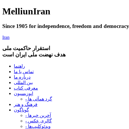
Melliun
Iran
Since 1905 for
independence
,
freedom
and
democrac
Iran
استقرار
حاکميت ملی
هدف نهضت ملی ایران است
راهنما
تماس با ما
درباره ما
بین المللی
معرفی کتاب
اپوزیسیون
- گرد همآئی ها
فرهنگ و هنر
گوناگون
- آخرین خبرها
- گالری عکس
- ویدئوکلیپ‌ها