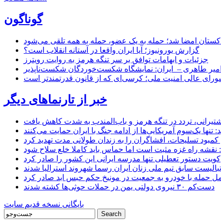
گوناگون
اکستان امضا شد؛ حمله به یک عضو، حمله به همه تلقی می‌شود
گزارش یورونیوز؛ آیا ایران واقعا در آستانه انقلاب است؟
جزئیات و ابهامات توافق بر سر تنگه هرمز به روایت رویترز
میر طاهری – ایران: نمایشگاه شکست‌خوردگان شکست‌ناپذیر
شورای عالی امنیت ملی؛ کرسی‌ای که از قانون قدرتمندتر است
خبر از تارنماهای دیگر
 کشتیرانی، تردد در تنگه هرمز و باب‌المندب به شدت کاهش یافت
تنها یک‌سوم آمریکایی‌ها از ادامه جنگ با ایران حمایت می‌کنند
کمبود تسلیحات، افشاگران را به زندان طولانی مدت تهدید کرد
 نقشه راه غزه مثبت است اما حماس باید کاملا خلع سلاح شود
کویت دستور تعطیلی تنها مدرسه ایرانی این کشور را صادر کرد
بالیست سابق تیم ملی زنان ایران رسما شهروند استرالیا شدند
مل حمله با خودرو به جمعیت در مونیخ حکم حبس ابد صادر کرد
دست‌کم ۳۰ نیروی دولتی یمن در حملات حوثی‌ها کشته شدند
بایگانی نسخه قدیم سایت