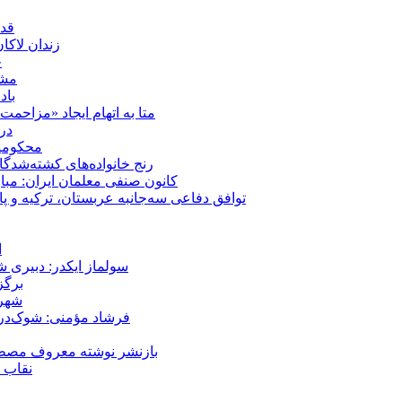
قدر
زندان لاک
چ
مشهد؛ ۲۰ برابر شدن پلم
باد
متا به اتهام ایجاد «مزاحمت عمومی» بر
در
محکومیت شقا
رنج خانواده‌های کشته‌شدگ
کانون صنفی معلمان ایران: مبا
توافق دفاعی سه‌جانبه عربستان، ترکیه و پ
ا
سولماز ایکدر: دبیری 
برگز
شهر 
فرشاد مؤمنی: شوک‌درما
بازنشر نوشته معروف مصطفی
نقاب ض