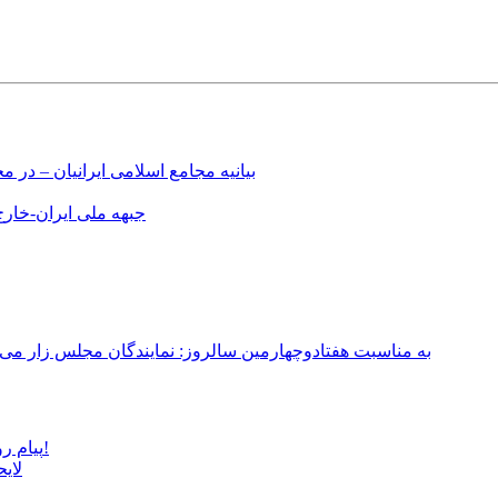
بیانیه مجامع اسلامی ایرانیان – د
جبهه ملی ایران-خارج 
به مناسبت هفتادوچهارمین سالروز: نمایندگان مجلس زار می‌زدند/ تهران در آتش؛ ۳۰ تیر ۳۳۱
پیام روشن پزشکیان در گفت‌و‌گوی تصویری با مرد نامرئی: من هستم!
لای