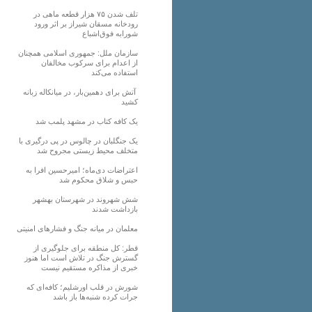
تلف شدن ۷۵ هزار قطعه ماهی در
رودخانه مسقان شیراز بر اثر ورود
شورابه فوق‌اشباع
سازمان ملل: جمهوری اسلامی همچنان
از اعدام برای سرکوب مخالفان
استفاده می‌کند
آتش برای دهمین‌بار، در میانکاله زبانه
کشید
یک کافه کتاب در مشهد پلمب شد
یک جنگلبان در چالوس در پی درگیری با
متخلف محیط زیستی مجروح شد
اعتراضات دی‌ماه؛ امیرحسین افرا به
حبس و شلاق محکوم شد
شش شهروند در شهرستان بهشهر
بازداشت شدند
معلمان در میانه جنگ و فشارهای امنیتی
قطر: کل منطقه برای جلوگیری از
گسترش جنگ در تلاش است اما هنوز
خبری از مذاکره مستقیم نیست
شورش در قلب اورشلیم؛ کافه‌ای که
جرات کرده شنبه‌ها باز باشد