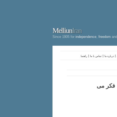
Melliun
Iran
Since 1905 for
independence
,
freedom
an
درباره ما
تماس با ما
راهنما
ه فکر می