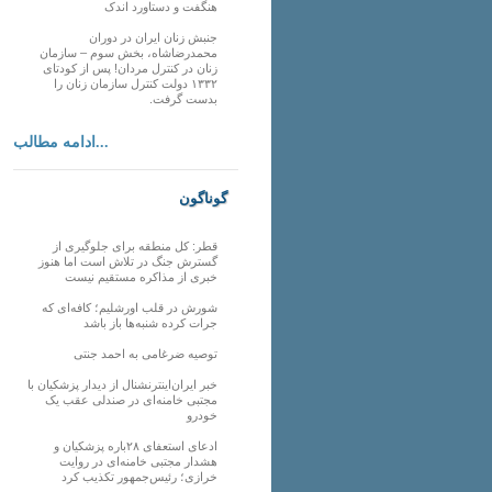
هنگفت و دستاورد اندک
جنبش زنان ایران در دوران
محمدرضاشاه، بخش سوم – سازمان
زنان در کنترل مردان! پس از کودتای
۱۳۳۲ دولت کنترل سازمان زنان را
بدست گرفت.
ادامه مطالب...
گوناگون
قطر: کل منطقه برای جلوگیری از
گسترش جنگ در تلاش است اما هنوز
خبری از مذاکره مستقیم نیست
شورش در قلب اورشلیم؛ کافه‌ای که
جرات کرده شنبه‌ها باز باشد
توصیه ضرغامی به احمد جنتی
خبر ایران‌اینترنشنال از دیدار پزشکیان با
مجتبی خامنه‌ای در صندلی عقب یک
خودرو
ادعای استعفای ۲۸باره پزشکیان و
هشدار مجتبی خامنه‌ای در روایت
خرازی؛ رئیس‌جمهور تکذیب کرد