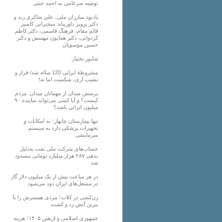
توصیه ضرغامی به احمد جنتی
یادبود مبارزان ملی، علی شاکری زند و
دکتر پرویز داورپناه: سخنرانی کامبیز
قائم مقام، فرهنگ قاسمی، دکتر کاظم
کردوانی، دکتر همایون مهمنش و دکتر
حسین موسویان
شاپور بختیار
مشروطۀ ایرانی 120 ساله شد/ فراز و
نشیب آری، شکست اما نه!
پرسش میدان از مهمانان میدان: مردم
کیست؟ و آیا کسی می‌تواند نماینده ۹۰
میلیون ایرانی باشد؟
تنها بیمارستان چابهار؛ نه امکانات و
تجهیزات پزشکی دارد نه سیستم
سرمایشی
حساب‌های شرکت ملی نفت به‌دلیل
بدهی ۲۸۷ هزار میلیارد تومانی مسدود
شد
در هر ساعت بیش از یک میلیون دلار گاز
در مشعل‌های ایران دود می‌شود
زن‌کشی در کلات؛ مردی همسرش را با
بنزین آتش زد و کشت
جمهوری اسلامی و اربعین ۱۴۰۵؛ هزینه