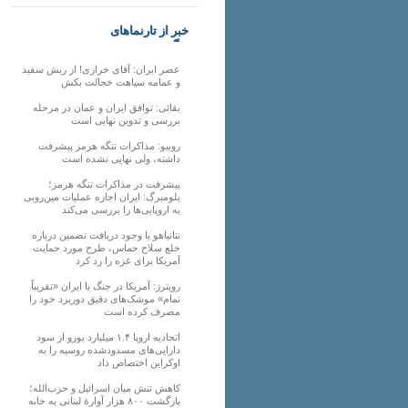
خبر از تارنماهای
دیگر
عصر ایران: آقای خرازی! از ریش سفید
و عمامه سیاهت خجالت بکش
بقائی: توافق ایران و عمان در مرحله
بررسی و تدوین نهایی است
روبیو: مذاکرات تنگه هرمز پیشرفت
داشته، ولی نهایی نشده است
پیشرفت در مذاکرات تنگه هرمز؛
بلومبرگ: ایران اجازه عملیات مین‌روبی
به اروپایی‌ها را بررسی می‌کند
نتانیاهو با وجود دریافت تضمین درباره
خلع سلاح حماس، طرح مورد حمایت
آمریکا برای غزه را رد کرد
رویترز: آمریکا در جنگ با ایران «تقریباً
تمام» موشک‌های دقیق دوربرد خود را
مصرف کرده است
اتحادیه اروپا ۱.۴ میلیارد یورو از سود
دارایی‌های مسدودشده روسیه را به
اوکراین ‏اختصاص داد
کاهش تنش میان اسرائیل و حزب‌الله؛
بازگشت ۸۰۰ هزار آوارۀ لبنانی به خانه‌