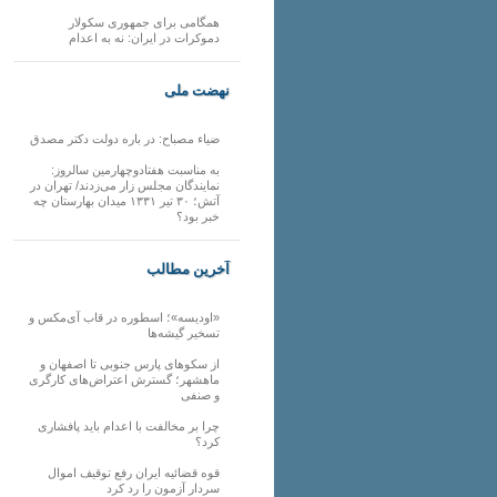
همگامی برای جمهوری سکولار
دموکرات در ایران: نه به اعدام
نهضت ملی
ضیاء مصباح: در باره دولت دکتر مصدق
به مناسبت هفتادوچهارمین سالروز:
نمایندگان مجلس زار می‌زدند/ تهران در
آتش؛ ۳۰ تیر ۱۳۳۱ میدان بهارستان چه
خبر بود؟
آخرین مطالب
«اودیسه»؛ اسطوره در قاب آی‌مکس و
تسخیر گیشه‌ها
از سکوهای پارس جنوبی تا اصفهان و
ماهشهر؛ گسترش اعتراض‌های کارگری
و صنفی
چرا بر مخالفت با اعدام باید پافشاری
کرد؟
قوه قضائیه ایران رفع توقیف اموال
سردار آزمون را رد کرد