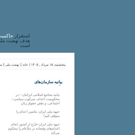
استقرار
حاکميت
هدف نهضت ملی 
است
پنجشنبه, ۱۵ مرداد , ۱۴۰۵ |
خانه
نهضت ملی
سا
بیانیه سازمان‌های
ملی
بیانیه مجامع اسلامی ایرانیان – در
محکومیت اعدام، سرکوب سیاسی–
اجتماعی، و نقض حقوق زنان
جبهه ملی ایران: ماشین اعدام را
متوقف کنید!
جبهه ملی ایران-خارج از کشور انجام
اعدام‌های وقیحانه در ملأِعام را محکوم
می‌کند