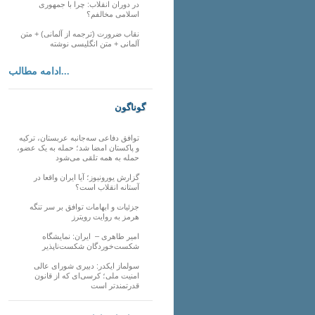
در دوران انقلاب: چرا با جمهوری
اسلامی مخالفم؟
نقاب ضرورت (ترجمه از آلمانی) + متن
آلمانی + متن انگلیسی نوشته
ادامه مطالب...
گوناگون
توافق دفاعی سه‌جانبه عربستان، ترکیه
و پاکستان امضا شد؛ حمله به یک عضو،
حمله به همه تلقی می‌شود
گزارش یورونیوز؛ آیا ایران واقعا در
آستانه انقلاب است؟
جزئیات و ابهامات توافق بر سر تنگه
هرمز به روایت رویترز
امیر طاهری – ایران: نمایشگاه
شکست‌خوردگان شکست‌ناپذیر
سولماز ایکدر: دبیری شورای عالی
امنیت ملی؛ کرسی‌ای که از قانون
قدرتمندتر است