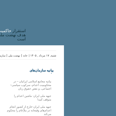
استقرار
حاکميت
هدف نهضت ملی 
است
شنبه, ۱۷ مرداد , ۱۴۰۵ |
خانه
نهضت ملی
سازما
بیانیه سازمان‌های
ملی
بیانیه مجامع اسلامی ایرانیان – در
محکومیت اعدام، سرکوب سیاسی–
اجتماعی، و نقض حقوق زنان
جبهه ملی ایران: ماشین اعدام را
متوقف کنید!
جبهه ملی ایران-خارج از کشور انجام
اعدام‌های وقیحانه در ملأِعام را محکوم
می‌کند