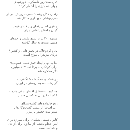
قدرت‌مندترین تلسکوپ خورشیدی
جهان چه چیزی را آشکار کرد؟
زندان لاکان رشت؛ حمزه درویش پس از
ضرب‌وشتم به بهداری منتقل شد
چاقوی اصیل زنجان زیر فشار فولاد
گران و اجناس تقلبی ارزان
مشهد؛ ۲۰ برابر شدن پلمب واحدهای
صنفی نسبت به سال گذشته
باد و گردوخاک در بخش‌هایی از کشور/
دریای مازندران مواج است
متا به اتهام ایجاد «مزاحمت عمومی»
برای کودکان به پرداخت ۵۶۷ میلیون
دلار محکوم شد
در هفته‌ای که گذشت؛ نگاهی به
گزارشات محیط زیستی در ایران
محکومیت شقایق افشار نجفی هنرمند
۱۸ساله قزوینی به ۹سال حبس
رنج خانواده‌های کشته‌شدگان
اعتراضات؛ از پلمب کسب‌وکارها تا
ممنوعیت حضور بر مزار
کانون صنفی معلمان ایران: مبارزه برای
لغو اعدام بخشی از مبارزه برای آزادی
و عدالت است