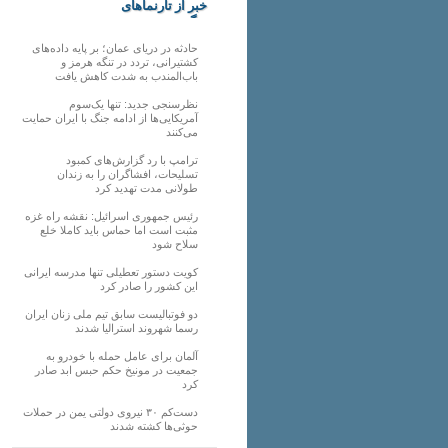
خبر از تارنماهای
دیگر
حادثه در دریای عمان؛ بر پایه داده‌های
کشتیرانی، تردد در تنگه هرمز و
باب‌المندب به شدت کاهش یافت
نظرسنجی جدید: تنها یک‌سوم
آمریکایی‌ها از ادامه جنگ با ایران حمایت
می‌کنند
ترامپ با رد گزارش‌های کمبود
تسلیحات، افشاگران را به زندان
طولانی مدت تهدید کرد
رئیس‌ جمهوری اسرائیل: نقشه راه غزه
مثبت است اما حماس باید کاملا خلع
سلاح شود
کویت دستور تعطیلی تنها مدرسه ایرانی
این کشور را صادر کرد
دو فوتبالیست سابق تیم ملی زنان ایران
رسما شهروند استرالیا شدند
آلمان برای عامل حمله با خودرو به
جمعیت در مونیخ حکم حبس ابد صادر
کرد
دست‌کم ۳۰ نیروی دولتی یمن در حملات
حوثی‌ها کشته شدند