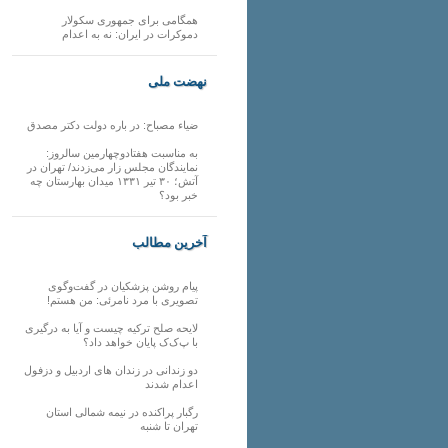
همگامی برای جمهوری سکولار
دموکرات در ایران: نه به اعدام
نهضت ملی
ضیاء مصباح: در باره دولت دکتر مصدق
به مناسبت هفتادوچهارمین سالروز:
نمایندگان مجلس زار می‌زدند/ تهران در
آتش؛ ۳۰ تیر ۱۳۳۱ میدان بهارستان چه
خبر بود؟
آخرین مطالب
پیام روشن پزشکیان در گفت‌و‌گوی
تصویری با مرد نامرئی: من هستم!
لایحه صلح ترکیه چیست و آیا به درگیری
با پ‌ک‌ک پایان خواهد داد؟
دو زندانی در زندان های اردبیل و دزفول
اعدام شدند
رگبار پراکنده در نیمه شمالی استان
تهران تا شنبه