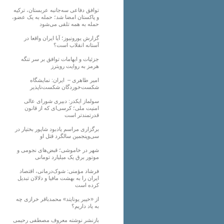
توافق دفاعی سه‌جانبه عربستان، ترکیه
و پاکستان امضا شد؛ حمله به یک عضو،
حمله به همه تلقی می‌شود
گزارش یورونیوز؛ آیا ایران واقعا در
آستانه انقلاب است؟
جزئیات و ابهامات توافق بر سر تنگه
هرمز به روایت رویترز
امیر طاهری – ایران: نمایشگاه
شکست‌خوردگان شکست‌ناپذیر
سولماز ایکدر: دبیری شورای عالی
امنیت ملی؛ کرسی‌ای که از قانون
قدرتمندتر است
برگزاری مراسم یادبود شاپور بختیار در
سی‌وپنجمین سالگرد قتل او
شهر در خاموشی؛ قبض‌های نجومی و
موتور برق یک میلیارد تومانی
فرشاد مؤمنی: شوک‌درمانی، اقتصاد
ایران را به بهشت مافیا و دلالان تبدیل
کرده است
از «خیبر یونایتد» محمدباقر خرازی چه
به یاد داریم؟
بازنشر نوشته معروف مصطفی رحیمی