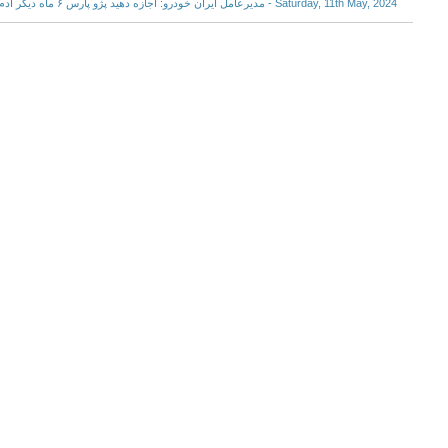
Saturday, 11th May, 2024 - مدیرعامل ایران خودرو: اجازه دهید پژو پارس ۶ ماه دیگر آدم بکشد