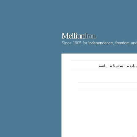
Melliun
Iran
Since 1905 for
independence
,
freedom
an
رباره ما
تماس با ما
راهنما