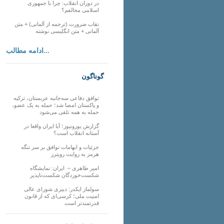
در دوران انقلاب: چرا با جمهوری
اسلامی مخالفم؟
نقاب ضرورت (ترجمه از آلمانی) + متن
آلمانی + متن انگلیسی نوشته
ادامه مطالب...
گوناگون
توافق دفاعی سه‌جانبه عربستان، ترکیه
و پاکستان امضا شد؛ حمله به یک عضو،
حمله به همه تلقی می‌شود
گزارش یورونیوز؛ آیا ایران واقعا در
آستانه انقلاب است؟
جزئیات و ابهامات توافق بر سر تنگه
هرمز به روایت رویترز
امیر طاهری – ایران: نمایشگاه
شکست‌خوردگان شکست‌ناپذیر
سولماز ایکدر: دبیری شورای عالی
امنیت ملی؛ کرسی‌ای که از قانون
قدرتمندتر است