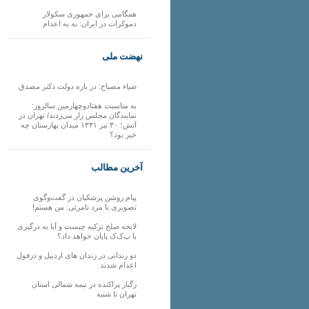
همگامی برای جمهوری سکولار
دموکرات در ایران: نه به اعدام
نهضت ملی
ضیاء مصباح: در باره دولت دکتر مصدق
به مناسبت هفتادوچهارمین سالروز:
نمایندگان مجلس زار می‌زدند/ تهران در
آتش؛ ۳۰ تیر ۱۳۳۱ میدان بهارستان چه
خبر بود؟
آخرین مطالب
پیام روشن پزشکیان در گفت‌و‌گوی
تصویری با مرد نامرئی: من هستم!
لایحه صلح ترکیه چیست و آیا به درگیری
با پ‌ک‌ک پایان خواهد داد؟
دو زندانی در زندان های اردبیل و دزفول
اعدام شدند
رگبار پراکنده در نیمه شمالی استان
تهران تا شنبه