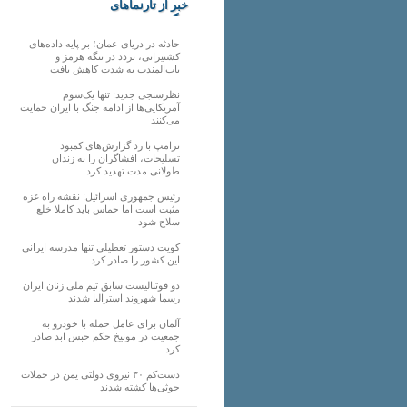
خبر از تارنماهای
دیگر
حادثه در دریای عمان؛ بر پایه داده‌های
کشتیرانی، تردد در تنگه هرمز و
باب‌المندب به شدت کاهش یافت
نظرسنجی جدید: تنها یک‌سوم
آمریکایی‌ها از ادامه جنگ با ایران حمایت
می‌کنند
ترامپ با رد گزارش‌های کمبود
تسلیحات، افشاگران را به زندان
طولانی مدت تهدید کرد
رئیس‌ جمهوری اسرائیل: نقشه راه غزه
مثبت است اما حماس باید کاملا خلع
سلاح شود
کویت دستور تعطیلی تنها مدرسه ایرانی
این کشور را صادر کرد
دو فوتبالیست سابق تیم ملی زنان ایران
رسما شهروند استرالیا شدند
آلمان برای عامل حمله با خودرو به
جمعیت در مونیخ حکم حبس ابد صادر
کرد
دست‌کم ۳۰ نیروی دولتی یمن در حملات
حوثی‌ها کشته شدند