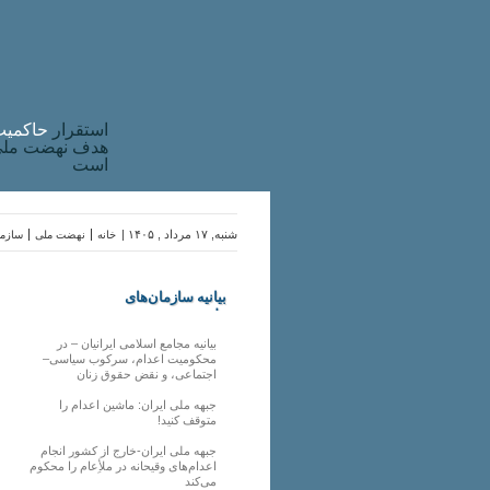
استقرار
حاکميت
هدف نهضت ملی 
است
شنبه, ۱۷ مرداد , ۱۴۰۵ |
خانه
نهضت ملی
سازما
بیانیه سازمان‌های
ملی
بیانیه مجامع اسلامی ایرانیان – در
محکومیت اعدام، سرکوب سیاسی–
اجتماعی، و نقض حقوق زنان
جبهه ملی ایران: ماشین اعدام را
متوقف کنید!
جبهه ملی ایران-خارج از کشور انجام
اعدام‌های وقیحانه در ملأِعام را محکوم
می‌کند