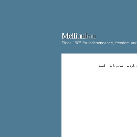
Melliun
Iran
Since 1905 for
independence
,
freedom
an
رباره ما
تماس با ما
راهنما