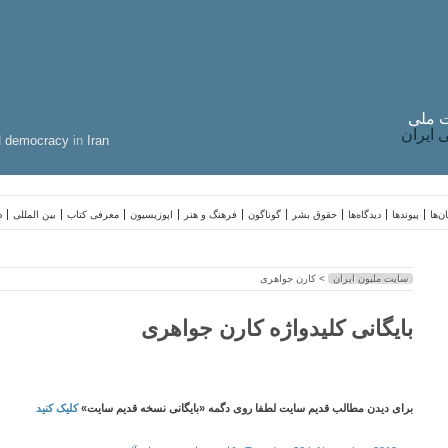
 ملی
ایران
d
democracy
in
Iran
ن‌ها
پیوندها
دیدگاه‌ها
حقوق بشر
گوناگون
فرهنگ و هنر
اپوزیسیون
معرفی کتاب
بین المللی
د
سایت ملیون ایران
> کارن جواهری
بایگانی کلیدواژه کارن جواهری
برای دیدن مطالب قدیم سایت لطفا روی دگمه «بایگانی نسخه قدیم سایت»
کلیک کنید