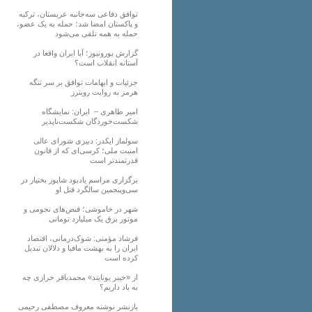
توافق دفاعی سه‌جانبه عربستان، ترکیه
و پاکستان امضا شد؛ حمله به یک عضو،
حمله به همه تلقی می‌شود
گزارش یورونیوز؛ آیا ایران واقعا در
آستانه انقلاب است؟
جزئیات و ابهامات توافق بر سر تنگه
هرمز به روایت رویترز
امیر طاهری – ایران: نمایشگاه
شکست‌خوردگان شکست‌ناپذیر
سولماز ایکدر: دبیری شورای عالی
امنیت ملی؛ کرسی‌ای که از قانون
قدرتمندتر است
برگزاری مراسم یادبود شاپور بختیار در
سی‌وپنجمین سالگرد قتل او
شهر در خاموشی؛ قبض‌های نجومی و
موتور برق یک میلیارد تومانی
فرشاد مؤمنی: شوک‌درمانی، اقتصاد
ایران را به بهشت مافیا و دلالان تبدیل
کرده است
از «خیبر یونایتد» محمدباقر خرازی چه
به یاد داریم؟
بازنشر نوشته معروف مصطفی رحیمی