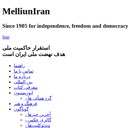
Melliun
Iran
Since 1905 for
independence
,
freedom
and
democrac
Iran
استقرار
حاکميت ملی
هدف نهضت ملی ایران است
راهنما
تماس با ما
درباره ما
بین المللی
معرفی کتاب
اپوزیسیون
- گرد همآئی ها
فرهنگ و هنر
گوناگون
- آخرین خبرها
- گالری عکس
- ویدئوکلیپ‌ها