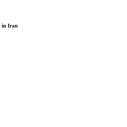
y
in
Iran