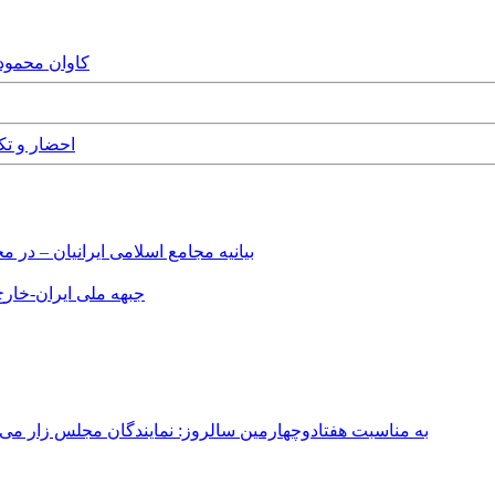
 30th January, 2018
, 24th May, 2016
بیانیه مجامع اسلامی ایرانیان – د
جبهه ملی ایران-خارج 
به مناسبت هفتادوچهارمین سالروز: نمایندگان مجلس زار می‌زدند/ تهران در آتش؛ ۳۰ تیر ۳۳۱