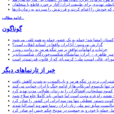
بطه، تهدیدی برای طبیعت ایران/ آغاز برخورد قاطع با متخلفان
ی که خودش را اعدام کردند و فرزندش را سپردند به زندان‌بان‌ها
ادامه مطالب...
گوناگون
اکستان امضا شد؛ حمله به یک عضو، حمله به همه تلقی می‌شود
گزارش یورونیوز؛ آیا ایران واقعا در آستانه انقلاب است؟
جزئیات و ابهامات توافق بر سر تنگه هرمز به روایت رویترز
میر طاهری – ایران: نمایشگاه شکست‌خوردگان شکست‌ناپذیر
شورای عالی امنیت ملی؛ کرسی‌ای که از قانون قدرتمندتر است
خبر از تارنماهای دیگر
 کشتیرانی، تردد در تنگه هرمز و باب‌المندب به شدت کاهش یافت
تنها یک‌سوم آمریکایی‌ها از ادامه جنگ با ایران حمایت می‌کنند
کمبود تسلیحات، افشاگران را به زندان طولانی مدت تهدید کرد
 نقشه راه غزه مثبت است اما حماس باید کاملا خلع سلاح شود
کویت دستور تعطیلی تنها مدرسه ایرانی این کشور را صادر کرد
بالیست سابق تیم ملی زنان ایران رسما شهروند استرالیا شدند
مل حمله با خودرو به جمعیت در مونیخ حکم حبس ابد صادر کرد