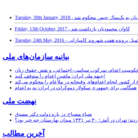
Tuesday, - کاوان محمودیان به یک‌سال حبس محکوم شد
Friday, 13th October, 2017 - کاوان محمودیان بازداشت شد
Tuesday - احضار و تکمیل پرونده هفت شهروند کامیارانی
بیانیه سازمان‌های ملی
ر محکومیت اعدام، سرکوب سیاسی–اجتماعی، و نقض حقوق زنان
جبهه ملی ایران: ماشین اعدام را متوقف کنید!
از کشور انجام اعدام‌های وقیحانه در ملأِعام را محکوم می‌کند
همگامی برای جمهوری سکولار دموکرات در ایران: نه به اعدام
نهضت ملی
ضیاء مصباح: در باره دولت دکتر مصدق
۱ میدان بهارستان چه خبر بود؟
آخرین مطالب