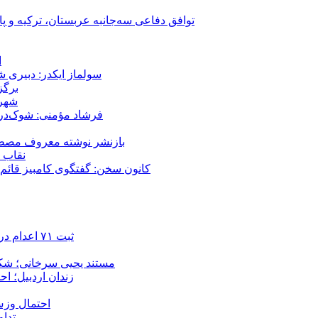
توافق دفاعی سه‌جانبه عربستان، ترکیه و پ
ا
سولماز ایکدر: دبیری 
برگز
شهر 
فرشاد مؤمنی: شوک‌درما
بازنشر نوشته معروف مصطفی
نقاب ض
کانون سخن: گفتگوی کامبیز قائم م
ثبت ۷۱ اعدام در ژوئیه؛ شمار اعدام‌ها در سال ۲۰۲۶ به دست‌کم ۴۴۴ نفر رسید
مستند یحیی سرخانی؛ شکن
زندان اردبیل؛ احراز هویت ۵۴ شهروند بازداشت‌ش
احتمال وزش
تداوم 