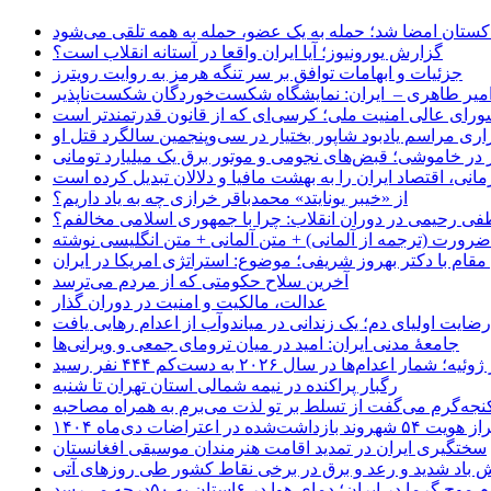
اکستان امضا شد؛ حمله به یک عضو، حمله به همه تلقی می‌شود
گزارش یورونیوز؛ آیا ایران واقعا در آستانه انقلاب است؟
جزئیات و ابهامات توافق بر سر تنگه هرمز به روایت رویترز
میر طاهری – ایران: نمایشگاه شکست‌خوردگان شکست‌ناپذیر
شورای عالی امنیت ملی؛ کرسی‌ای که از قانون قدرتمندتر است
اری مراسم یادبود شاپور بختیار در سی‌وپنجمین سالگرد قتل او
در خاموشی؛ قبض‌های نجومی و موتور برق یک میلیارد تومانی
نی، اقتصاد ایران را به بهشت مافیا و دلالان تبدیل کرده است
از «خیبر یونایتد» محمدباقر خرازی چه به یاد داریم؟
 رحیمی در دوران انقلاب: چرا با جمهوری اسلامی مخالفم؟
رورت (ترجمه از آلمانی) + متن آلمانی + متن انگلیسی نوشته
قام با دکتر بهروز شریفی؛ موضوع: استراتژی امریکا در ایران
آخرین سلاح حکومتی که از مردم می‌ترسد
عدالت، مالکیت و امنیت در دوران گذار
رضایت اولیای دم؛ یک زندانی در میاندوآب از اعدام رهایی یافت
جامعهٔ مدنی ایران: امید در میان ترومای جمعی و ویرانی‌ها
رگبار پراکنده در نیمه شمالی استان تهران تا شنبه
جه‌گرم می‌گفت از تسلط بر تو لذت می‌برم به همراه مصاحبه
ده در اعتراضات دی‌ماه ۱۴۰۴
سختگیری ایران در تمدید اقامت هنرمندان موسیقی افغانستان
 باد شدید و رعد و برق در برخی نقاط کشور طی روزهای آتی
موج گرما در ایران؛ دمای هوا در ۶استان به ۵۰درجه می‌رسد