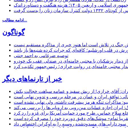
مهوری اسلامی و اربعین ۱۴۰۵؛ هزینه هنگفت و دستاورد اندک
ادامه مطالب...
گوناگون
 جنگ در تلاش است اما هنوز خبری از مذاکره مستقیم نیست
ش در قلب اورشلیم؛ کافه‌ای که جرات کرده شنبه‌ها باز باشد
توصیه ضرغامی به احمد جنتی
ل از دیدار پزشکیان با مجتبی خامنه‌ای در صندلی عقب یک خودرو
خبر از تارنماهای دیگر
ان: آقای خرازی! از ریش سفید و عمامه سیاهت خجالت بکش
ائی: توافق ایران و عمان در مرحله بررسی و تدوین نهایی است
یو: مذاکرات تنگه هرمز پیشرفت داشته، ولی نهایی نشده است
ایران اجازه عملیات مین‌روبی به اروپایی‌ها را بررسی می‌کند
 خلع سلاح حماس، طرح مورد حمایت آمریکا برای غزه را رد کرد
 «تقریباً تمام» موشک‌های دقیق دوربرد خود را مصرف کرده است