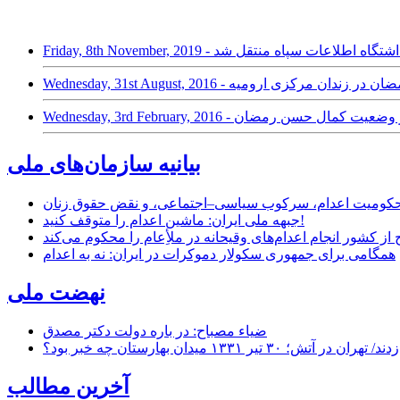
رمضان به بازداشتگاه اطلاعات سپاه منتقل شد
بس کمال حسن رمضان در زندان مرکزی ارومیه
Wednesday,  - بی خبری از وضعیت کمال حسن رمضان
بیانیه سازمان‌های ملی
ر محکومیت اعدام، سرکوب سیاسی–اجتماعی، و نقض حقوق زنان
جبهه ملی ایران: ماشین اعدام را متوقف کنید!
از کشور انجام اعدام‌های وقیحانه در ملأِعام را محکوم می‌کند
همگامی برای جمهوری سکولار دموکرات در ایران: نه به اعدام
نهضت ملی
ضیاء مصباح: در باره دولت دکتر مصدق
۱ میدان بهارستان چه خبر بود؟
آخرین مطالب