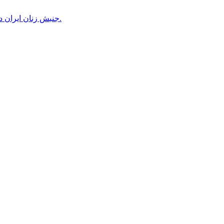
جنبش زنان ایران در دوران محمدرضاشاه، بخش سوم – سازمان زنان در کنترل مردان! پس از کودتای ۱۳۳۲ دولت کنترل سازمان زنان را بدست گرفت.