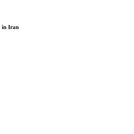
y
in
Iran