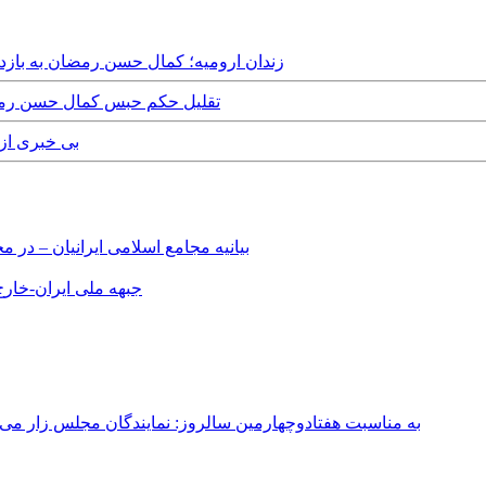
Friday, 8th November, 2019 - زندان ارومیه؛ کمال حسن 
Wednesday, 31st August, 2016 - تقلیل حکم ح
3rd February, 2016
بیانیه مجامع اسلامی ایرانیان – د
جبهه ملی ایران-خارج 
به مناسبت هفتادوچهارمین سالروز: نمایندگان مجلس زار می‌زدند/ تهران در آتش؛ ۳۰ تیر ۳۳۱