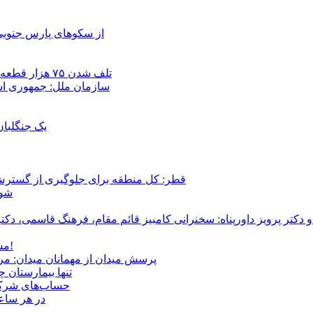
از سکوهای پارس جنوبی
تلف شدن ۷۵ هزار قطعه ماهی در رودخانه مسقان شیراز بر اثر ورود شورابه فوق‌اشباع
سازمان ملل: جمهوری اسل
یک جنگلبا
قطر: کل منطقه برای جلوگیری از گسترش
شور
و دکتر پرویز داورپناه: سخنرانی کامبیز قائم مقام، فرهنگ قاسمی، 
مشروطۀ ایرانی 120 ساله شد/ فراز و نشیب آری، شکست اما نه!
پرسش میدان از مهمانان میدان: مردم کیست؟ و آ
تنها بیمارستان 
حساب‌های شرکت ملی نفت به‌
در هر ساعت