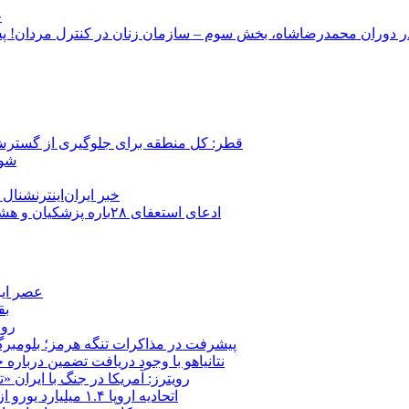
ج
قطر: کل منطقه برای جلوگیری از گسترش
شور
خبر ایران‌اینترنشنا
ادعای استعفای ۲۸باره پزشکیان و هشدار مجتبی خامنه‌ای در روایت خرازی؛ رئیس‌جمهور تکذیب کرد
عصر ایر
بق
روب
پیشرفت در مذاکرات تنگه هرمز؛ بلومبرگ: 
نتانیاهو با وجود دریافت تضمین درباره
رویترز: آمریکا در جنگ با ایران
اتحادیه اروپا ۱.۴ میلیارد یورو از سود دارایی‌های مسدودشده روسیه را به اوکراین ‏اختصاص داد