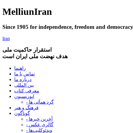
Melliun
Iran
Since 1905 for
independence
,
freedom
and
democrac
Iran
استقرار
حاکميت ملی
هدف نهضت ملی ایران است
راهنما
تماس با ما
درباره ما
بین المللی
معرفی کتاب
اپوزیسیون
- گرد همآئی ها
فرهنگ و هنر
گوناگون
- آخرین خبرها
- گالری عکس
- ویدئوکلیپ‌ها