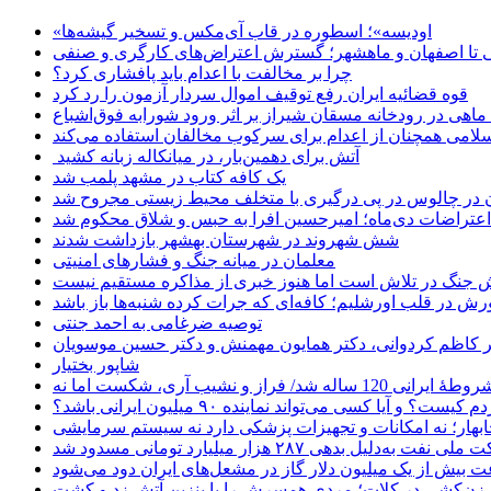
«اودیسه»؛ اسطوره در قاب آی‌مکس و تسخیر گیشه‌ها
 تا اصفهان و ماهشهر؛ گسترش اعتراض‌های کارگری و صنفی
چرا بر مخالفت با اعدام باید پافشاری کرد؟
قوه قضائیه ایران رفع توقیف اموال سردار آزمون را رد کرد
امی همچنان از اعدام برای سرکوب مخالفان استفاده می‌کند
آتش برای دهمین‌بار، در میانکاله زبانه کشید
یک کافه کتاب در مشهد پلمب شد
ن در چالوس در پی درگیری با متخلف محیط زیستی مجروح شد
اعتراضات دی‌ماه؛ امیرحسین افرا به حبس و شلاق محکوم شد
شش شهروند در شهرستان بهشهر بازداشت شدند
معلمان در میانه جنگ و فشارهای امنیتی
 جنگ در تلاش است اما هنوز خبری از مذاکره مستقیم نیست
ش در قلب اورشلیم؛ کافه‌ای که جرات کرده شنبه‌ها باز باشد
توصیه ضرغامی به احمد جنتی
دکتر کاظم کردوانی، دکتر همایون مهمنش و دکتر حسین موسویان
شاپور بختیار
یا کسی می‌تواند نماینده ۹۰ میلیون ایرانی باشد؟
چابهار؛ نه امکانات و تجهیزات پزشکی دارد نه سیستم سرمایشی
دلیل بدهی ۲۸۷ هزار میلیارد تومانی مسدود شد
 بیش از یک میلیون دلار گاز در مشعل‌های ایران دود می‌شود
زن‌کشی در کلات؛ مردی همسرش را با بنزین آتش زد و کشت