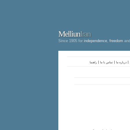
Melliun
Iran
Since 1905 for
independence
,
freedom
an
درباره ما
تماس با ما
راهنما