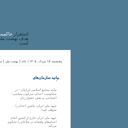
استقرار
حاکميت
هدف نهضت ملی 
است
پنجشنبه, ۱۵ مرداد , ۱۴۰۵ |
خانه
نهضت ملی
سا
بیانیه سازمان‌های
ملی
بیانیه مجامع اسلامی ایرانیان – در
محکومیت اعدام، سرکوب سیاسی–
اجتماعی، و نقض حقوق زنان
جبهه ملی ایران: ماشین اعدام را
متوقف کنید!
جبهه ملی ایران-خارج از کشور انجام
اعدام‌های وقیحانه در ملأِعام را محکوم
می‌کند