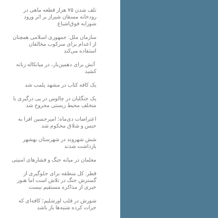
تلف شدن ۷۵ هزار قطعه ماهی در
رودخانه مسقان شیراز بر اثر ورود
شورابه فوق‌اشباع
سازمان ملل: جمهوری اسلامی همچنان
از اعدام برای سرکوب مخالفان
استفاده می‌کند
آتش برای دهمین‌بار، در میانکاله زبانه
کشید
یک کافه کتاب در مشهد پلمب شد
یک جنگلبان در چالوس در پی درگیری با
متخلف محیط زیستی مجروح شد
اعتراضات دی‌ماه؛ امیرحسین افرا به
حبس و شلاق محکوم شد
شش شهروند در شهرستان بهشهر
بازداشت شدند
معلمان در میانه جنگ و فشارهای امنیتی
قطر: کل منطقه برای جلوگیری از
گسترش جنگ در تلاش است اما هنوز
خبری از مذاکره مستقیم نیست
شورش در قلب اورشلیم؛ کافه‌ای که
جرات کرده شنبه‌ها باز باشد