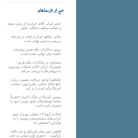
خبر از تارنماهای
دیگر
عصر ایران: آقای خرازی! از ریش سفید
و عمامه سیاهت خجالت بکش
بقائی: توافق ایران و عمان در مرحله
بررسی و تدوین نهایی است
روبیو: مذاکرات تنگه هرمز پیشرفت
داشته، ولی نهایی نشده است
پیشرفت در مذاکرات تنگه هرمز؛
بلومبرگ: ایران اجازه عملیات مین‌روبی
به اروپایی‌ها را بررسی می‌کند
نتانیاهو با وجود دریافت تضمین درباره
خلع سلاح حماس، طرح مورد حمایت
آمریکا برای غزه را رد کرد
رویترز: آمریکا در جنگ با ایران «تقریباً
تمام» موشک‌های دقیق دوربرد خود را
مصرف کرده است
اتحادیه اروپا ۱.۴ میلیارد یورو از سود
دارایی‌های مسدودشده روسیه را به
اوکراین ‏اختصاص داد
کاهش تنش میان اسرائیل و حزب‌الله؛
بازگشت ۸۰۰ هزار آوارۀ لبنانی به خانه‌