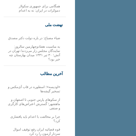
همگامی برای جمهوری سکولار
دموکرات در ایران: نه به اعدام
نهضت ملی
ضیاء مصباح: در باره دولت دکتر مصدق
به مناسبت هفتادوچهارمین سالروز:
نمایندگان مجلس زار می‌زدند/ تهران در
آتش؛ ۳۰ تیر ۱۳۳۱ میدان بهارستان چه
خبر بود؟
آخرین مطالب
«اودیسه»؛ اسطوره در قاب آی‌مکس و
تسخیر گیشه‌ها
از سکوهای پارس جنوبی تا اصفهان و
ماهشهر؛ گسترش اعتراض‌های کارگری
و صنفی
چرا بر مخالفت با اعدام باید پافشاری
کرد؟
قوه قضائیه ایران رفع توقیف اموال
سردار آزمون را رد کرد