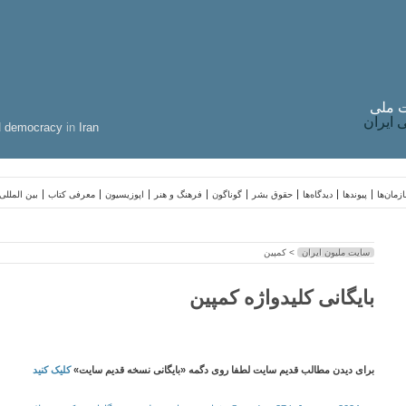
 ملی
ایران
d
democracy
in
Iran
زمان‌ها
پیوندها
دیدگاه‌ها
حقوق بشر
گوناگون
فرهنگ و هنر
اپوزیسیون
معرفی کتاب
بین المللی
سایت ملیون ایران
> کمپین
بایگانی کلیدواژه کمپین
برای دیدن مطالب قدیم سایت لطفا روی دگمه «بایگانی نسخه قدیم سایت»
کلیک کنید