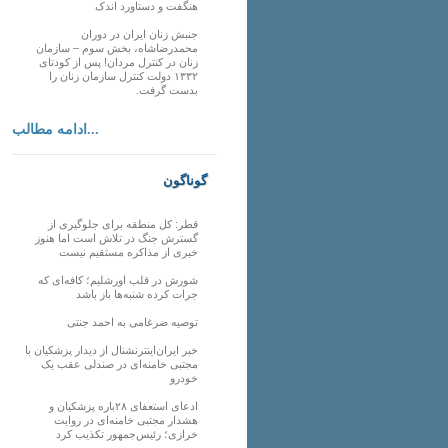
هنگفت و دستاورد اندک
جنبش زنان ایران در دوران
محمدرضاشاه، بخش سوم – سازمان
زنان در کنترل مردان! پس از کودتای
۱۳۳۲ دولت کنترل سازمان زنان را
بدست گرفت.
ادامه مطالب...
گوناگون
قطر: کل منطقه برای جلوگیری از
گسترش جنگ در تلاش است اما هنوز
خبری از مذاکره مستقیم نیست
شورش در قلب اورشلیم؛ کافه‌ای که
جرات کرده شنبه‌ها باز باشد
توصیه ضرغامی به احمد جنتی
خبر ایران‌اینترنشنال از دیدار پزشکیان با
مجتبی خامنه‌ای در صندلی عقب یک
خودرو
ادعای استعفای ۲۸باره پزشکیان و
هشدار مجتبی خامنه‌ای در روایت
خرازی؛ رئیس‌جمهور تکذیب کرد