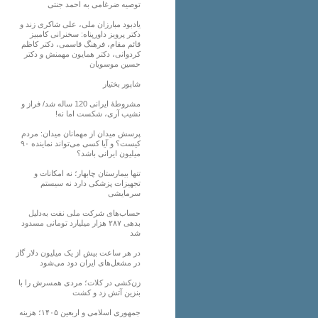
توصیه ضرغامی به احمد جنتی
یادبود مبارزان ملی، علی شاکری زند و
دکتر پرویز داورپناه: سخنرانی کامبیز
قائم مقام، فرهنگ قاسمی، دکتر کاظم
کردوانی، دکتر همایون مهمنش و دکتر
حسین موسویان
شاپور بختیار
مشروطۀ ایرانی 120 ساله شد/ فراز و
نشیب آری، شکست اما نه!
پرسش میدان از مهمانان میدان: مردم
کیست؟ و آیا کسی می‌تواند نماینده ۹۰
میلیون ایرانی باشد؟
تنها بیمارستان چابهار؛ نه امکانات و
تجهیزات پزشکی دارد نه سیستم
سرمایشی
حساب‌های شرکت ملی نفت به‌دلیل
بدهی ۲۸۷ هزار میلیارد تومانی مسدود
شد
در هر ساعت بیش از یک میلیون دلار گاز
در مشعل‌های ایران دود می‌شود
زن‌کشی در کلات؛ مردی همسرش را با
بنزین آتش زد و کشت
جمهوری اسلامی و اربعین ۱۴۰۵؛ هزینه