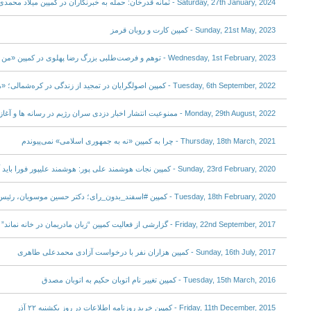
Saturday, 27th January, 2024 - ثمانه قدرخان: حمله به خبرنگاران در کمپین میلاد محمدی در تورنتو؛ مهاجمان کیستند؟
Sunday, 21st May, 2023 - کمپین کارت و روبان قرمز
Wednesday, 1st February, 2023 - توهم و فرصت‌طلبی بزرگ رضا پهلوی در کمپین «من وکالت می دهم»
Tuesday, 6th September, 2022 - کمپین اصولگرایان در تمجید از زندگی در کره‌شمالی؛ «هسته‌ای» با کره شمالی چه کرد؟
Monday, 29th August, 2022 - ممنوعیت انتشار اخبار دزدی سران رژیم در رسانه ها و آغاز کمپین خبر خوب
Thursday, 18th March, 2021 - چرا به کمپین «نه به جمهوری اسلامی» نمی‌پیوندم
Sunday, 23rd February, 2020 - کمپین نجات هوشمند علی پور: هوشمند علیپور فورا باید آزاد شود
Tuesday, 18th February, 2020 - کمپین #اسفند_بدون_رای؛ دکتر حسین موسویان، رئیس شورای مرکزی جبهه ملی ایران
Friday, 22nd September, 2017 - گزارشی از فعالیت کمپین “زبان مادریمان در خانه نماند”
Sunday, 16th July, 2017 - کمپین هزاران نفر با درخواست آزادی محمدعلی طاهری
Tuesday, 15th March, 2016 - کمپین تغییر نام اتوبان حکیم به اتوبان مصدق
Friday, 11th December, 2015 - کمپین خرید روزنامه اطلاعات در روز یکشنبه ۲۲ آذر