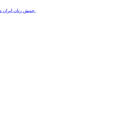
جنبش زنان ایران در دوران محمدرضاشاه، بخش سوم – سازمان زنان در کنترل مردان! پس از کودتای ۱۳۳۲ دولت کنترل سازمان زنان را بدست گرفت.