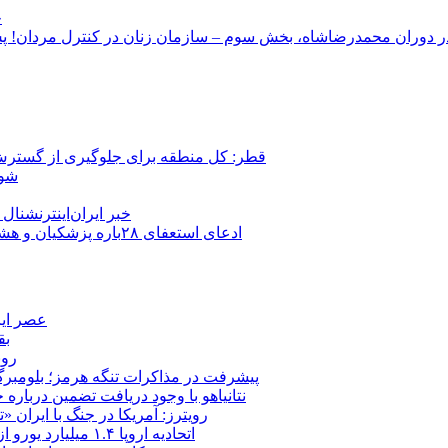
ج
قطر: کل منطقه برای جلوگیری از گسترش
شور
خبر ایران‌اینترنشنا
ادعای استعفای ۲۸باره پزشکیان و هشدار مجتبی خامنه‌ای در روایت خرازی؛ رئیس‌جمهور تکذیب کرد
عصر ایر
بق
روب
پیشرفت در مذاکرات تنگه هرمز؛ بلومبرگ: 
نتانیاهو با وجود دریافت تضمین درباره
رویترز: آمریکا در جنگ با ایران
اتحادیه اروپا ۱.۴ میلیارد یورو از سود دارایی‌های مسدودشده روسیه را به اوکراین ‏اختصاص داد