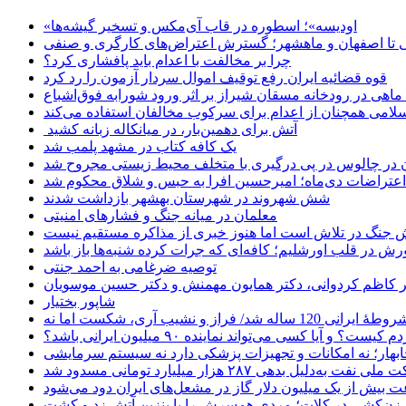
«اودیسه»؛ اسطوره در قاب آی‌مکس و تسخیر گیشه‌ها
 تا اصفهان و ماهشهر؛ گسترش اعتراض‌های کارگری و صنفی
چرا بر مخالفت با اعدام باید پافشاری کرد؟
قوه قضائیه ایران رفع توقیف اموال سردار آزمون را رد کرد
امی همچنان از اعدام برای سرکوب مخالفان استفاده می‌کند
آتش برای دهمین‌بار، در میانکاله زبانه کشید
یک کافه کتاب در مشهد پلمب شد
ن در چالوس در پی درگیری با متخلف محیط زیستی مجروح شد
اعتراضات دی‌ماه؛ امیرحسین افرا به حبس و شلاق محکوم شد
شش شهروند در شهرستان بهشهر بازداشت شدند
معلمان در میانه جنگ و فشارهای امنیتی
 جنگ در تلاش است اما هنوز خبری از مذاکره مستقیم نیست
ش در قلب اورشلیم؛ کافه‌ای که جرات کرده شنبه‌ها باز باشد
توصیه ضرغامی به احمد جنتی
دکتر کاظم کردوانی، دکتر همایون مهمنش و دکتر حسین موسویان
شاپور بختیار
یا کسی می‌تواند نماینده ۹۰ میلیون ایرانی باشد؟
چابهار؛ نه امکانات و تجهیزات پزشکی دارد نه سیستم سرمایشی
دلیل بدهی ۲۸۷ هزار میلیارد تومانی مسدود شد
 بیش از یک میلیون دلار گاز در مشعل‌های ایران دود می‌شود
زن‌کشی در کلات؛ مردی همسرش را با بنزین آتش زد و کشت