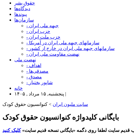
حقوق بشر
دیدگاه‌ها
پیوندها
سازمان‌ها
- جبهه ملی ایران
- حزب ایران
- حزب ملت ایران
- سازمانهای جبهه ملی ایران در آمریکا
- سازمانهای جبهه ملی ایران در خارج از کشور
- نهضت مقاومت ملی ایران
نهضت ملی
- اهداف
- مصدقی‌ها
- مصدق
- شاپور بختیار
خانه
پنجشنبه, ۱۵ مرداد , ۱۴۰۵ |
سایت ملیون ایران
> کنوانسیون حقوق کودک
بایگانی کلیدواژه کنوانسیون حقوق کودک
 قدیم سایت لطفا روی دگمه «بایگانی نسخه قدیم سایت»
کلیک کنید