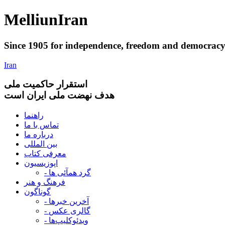
Melliun
Iran
Since 1905 for
independence
,
freedom
and
democrac
Iran
استقرار
حاکميت ملی
هدف نهضت ملی ایران است
راهنما
تماس با ما
درباره ما
بین المللی
معرفی کتاب
اپوزیسیون
- گرد همآئی ها
فرهنگ و هنر
گوناگون
- آخرین خبرها
- گالری عکس
- ویدئوکلیپ‌ها