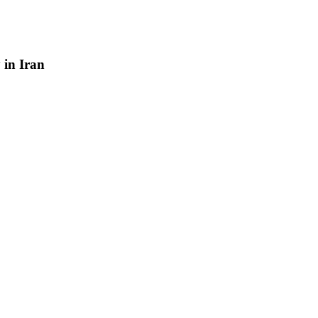
y
in
Iran