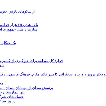
از سکوهای پارس جنوبی
تلف شدن ۷۵ هزار قطعه ماهی در رودخانه مسقان شیراز بر اثر ورود شورابه فوق‌اشباع
سازمان ملل: جمهوری اسل
یک جنگلبا
قطر: کل منطقه برای جلوگیری از گسترش
شور
و دکتر پرویز داورپناه: سخنرانی کامبیز قائم مقام، فرهنگ قاسمی، 
مشروطۀ ایرانی 120 ساله شد/ فراز و نشیب آری، شکست اما نه!
پرسش میدان از مهمانان میدان: مردم کیست؟ و آ
تنها بیمارستان 
حساب‌های شرکت ملی نفت به‌
در هر ساعت