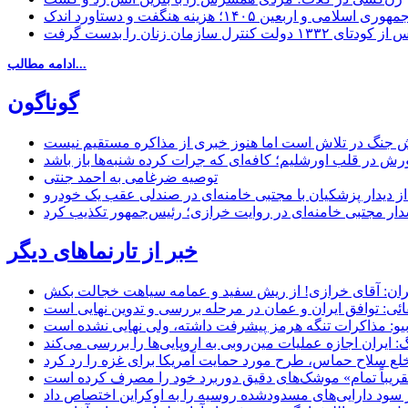
مهوری اسلامی و اربعین ۱۴۰۵؛ هزینه هنگفت و دستاورد اندک
ادامه مطالب...
گوناگون
 جنگ در تلاش است اما هنوز خبری از مذاکره مستقیم نیست
ش در قلب اورشلیم؛ کافه‌ای که جرات کرده شنبه‌ها باز باشد
توصیه ضرغامی به احمد جنتی
ل از دیدار پزشکیان با مجتبی خامنه‌ای در صندلی عقب یک خودرو
خبر از تارنماهای دیگر
ان: آقای خرازی! از ریش سفید و عمامه سیاهت خجالت بکش
ائی: توافق ایران و عمان در مرحله بررسی و تدوین نهایی است
یو: مذاکرات تنگه هرمز پیشرفت داشته، ولی نهایی نشده است
ایران اجازه عملیات مین‌روبی به اروپایی‌ها را بررسی می‌کند
 خلع سلاح حماس، طرح مورد حمایت آمریکا برای غزه را رد کرد
 «تقریباً تمام» موشک‌های دقیق دوربرد خود را مصرف کرده است