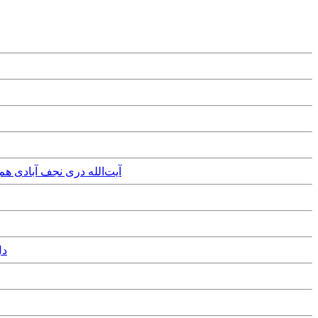
Friday, 23rd September, 2016 - آیت‌الله دری نجف آبادی هم انتقاد میکند: سال ۸۸ خودسرانه زند
14