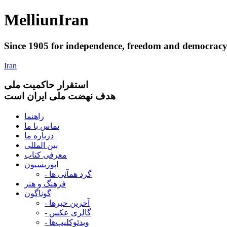
Melliun
Iran
Since 1905 for
independence
,
freedom
and
democrac
Iran
استقرار
حاکميت ملی
هدف نهضت ملی ایران است
راهنما
تماس با ما
درباره ما
بین المللی
معرفی کتاب
اپوزیسیون
- گرد همآئی ها
فرهنگ و هنر
گوناگون
- آخرین خبرها
- گالری عکس
- ویدئوکلیپ‌ها