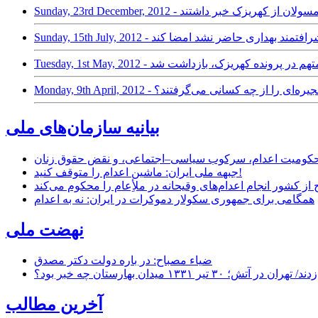
/ افسر شرافتمند بهداری حاضر نشد امضا کند
 از سه قاضی متهم در پرونده کهریزک، بازداشت شد
ام قتل‌های زنجیره‌ای را از چه کسانی می‌گرفتند؟
بیانیه سازمان‌های ملی
ر محکومیت اعدام، سرکوب سیاسی–اجتماعی، و نقض حقوق زنان
جبهه ملی ایران: ماشین اعدام را متوقف کنید!
از کشور انجام اعدام‌های وقیحانه در ملأِعام را محکوم می‌کند
همگامی برای جمهوری سکولار دموکرات در ایران: نه به اعدام
نهضت ملی
ضیاء مصباح: در باره دولت دکتر مصدق
۱ میدان بهارستان چه خبر بود؟
آخرین مطالب