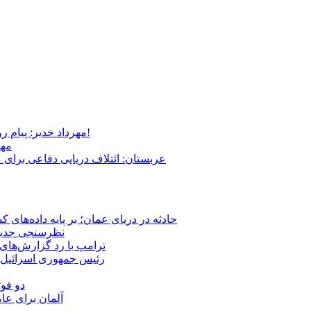
مهرداد خدیر: پیام روشن پزشکیان در گفت‌و‌گوی تصویری با مرد نامرئی: من هستم!
مهر
عربستان: ائتلاف دریایی دفاعی برای 
حادثه در دریای عمان؛ بر پایه داده‌های
نظرسنجی جدید: 
ترامپ با رد گزارش‌های 
رئیس‌ جمهوری اسرائیل:
دو فوت
آلمان برای عا