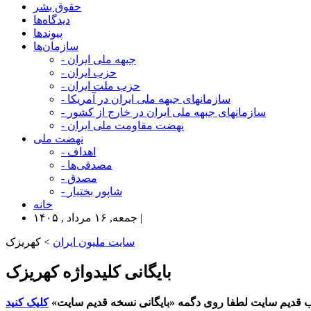
حقوق بشر
دیدگاه‌ها
پیوندها
سازمان‌ها
- جبهه ملی ایران
- حزب ایران
- حزب ملت ایران
- سازمانهای جبهه ملی ایران در آمریکا
- سازمانهای جبهه ملی ایران در خارج از کشور
- نهضت مقاومت ملی ایران
نهضت ملی
- اهداف
- مصدقی‌ها
- مصدق
- شاپور بختیار
خانه
جمعه, ۱۶ مرداد , ۱۴۰۵ |
سایت ملیون ایران
> کهریزک
بایگانی کلیدواژه کهریزک
 قدیم سایت لطفا روی دگمه «بایگانی نسخه قدیم سایت»
کلیک کنید