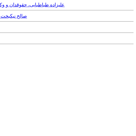
Sunday, 23rd December, 2012 - علیزاده طباطبایی، حقو
 15th July, 2012