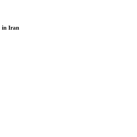
y
in
Iran