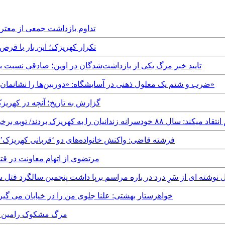
Wednesday, 21st August, 2019 - تداوم باز
Tuesday, 23rd January, 2018 - تکرار کهریزک؛
Monday, 8th January, 2018 - تایید خبر مرگ یکی از بازداشت‌شدگان در اوین؛‌ صا
Wednesday, 27th September, 2017 - ضرب و شتم یک معلول ذهنی در آسایشگاه: «دوربین‌ها را نشانمان نمی‌دهند، شکایت می‌کنیم»
Monday, 17th July, 2017 - گزارش به تاریخ
انیان را به کهریزک بردند/ توبه برخی بعد از ۷ سال دیگر اثری ندارد
Monday, 12th September, 2016 - فرشته قاضی: واکنش خانواده‌های دو ‘قر
Wednesday, 19th August, 2015 - مرتضوی از اته
Monday, 21st July, 20 - دل نوشته ای از سَرِ درد در باره مراسم برپا داشت پنجمین س
Thursday, 11th April, 2013 - خواهرستار بهشتی: علنا جلوی من را در خ
Tuesday, 5th March, 2013 - م