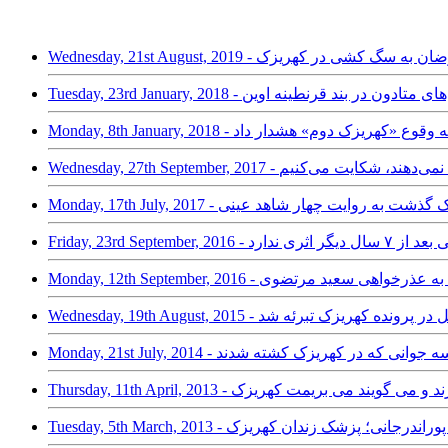
داشت جمعی از معترضان به سگ کشی در کهریزک
 این بار با قرص‌های متادون در بند قرنطینه اوین
دقی نسبت به وقوع «کهریزک دوم»‌ هشدار داد
؛ آنچه در کهریزک گذشت به روایت چهار شاهد عینی
بانی کهریزک’ به عذرخواهی سعید مرتضوی
ام معاونت در قتل در پرونده کهریزک تبرئه شد
الگرد قتل سه جوانی که در کهریزک کشته شدند
یابان می گیرند و می گویند می بریمت کهریزک
رگ مشکوک رامین پوراندرجانی؛ پزشک زندان کهریزک