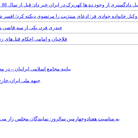
قدان و وکیل دادگستری از وجود ده ها کهریزک در ایران خبر داد: قبل از سال 88 مسولان از کهریزک خبر داشتند
Sunday, - صالح نیکبخت وکیل خانواده جوادی فر: ادعای مننژیت را مرتضوی دیکته کرد
Tuesday, 1st May, 2012 - حیدری فرد، یکی
Monday, 9th April, 2012 - فلاحیان و امامی احک
بیانیه مجامع اسلامی ایرانیان – د
جبهه ملی ایران-خارج 
به مناسبت هفتادوچهارمین سالروز: نمایندگان مجلس زار می‌زدند/ تهران در آتش؛ ۳۰ تیر ۳۳۱