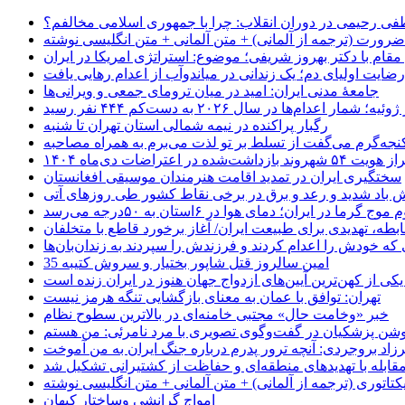
 رحیمی در دوران انقلاب: چرا با جمهوری اسلامی مخالفم؟
رورت (ترجمه از آلمانی) + متن آلمانی + متن انگلیسی نوشته
قام با دکتر بهروز شریفی؛ موضوع: استراتژی امریکا در ایران
رضایت اولیای دم؛ یک زندانی در میاندوآب از اعدام رهایی یافت
جامعهٔ مدنی ایران: امید در میان ترومای جمعی و ویرانی‌ها
رگبار پراکنده در نیمه شمالی استان تهران تا شنبه
جه‌گرم می‌گفت از تسلط بر تو لذت می‌برم به همراه مصاحبه
ده در اعتراضات دی‌ماه ۱۴۰۴
سختگیری ایران در تمدید اقامت هنرمندان موسیقی افغانستان
 باد شدید و رعد و برق در برخی نقاط کشور طی روزهای آتی
موج گرما در ایران؛ دمای هوا در ۶استان به ۵۰درجه می‌رسد
بطه، تهدیدی برای طبیعت ایران/ آغاز برخورد قاطع با متخلفان
ی که خودش را اعدام کردند و فرزندش را سپردند به زندان‌بان‌ها
35 امین سالروز قتل شاپور بختیار و سروش کتیبه
یکی از کهن‌ترین آیین‌های ازدواج جهان هنوز در ایران زنده است
تهران: توافق با عمان به معنای بازگشایی تنگه هرمز نیست
خبر «وخامت حال» مجتبی خامنه‌ای در بالاترین سطوح نظام
زاد بروجردی: آنچه ترور پدرم درباره جنگ ایران به من آموخت
مقابله با تهدیدهای منطقه‌ای و حفاظت از کشتیرانی تشکیل شد
یکتاتوری (ترجمه از آلمانی) + متن آلمانی + متن انگلیسی نوشته
‌امواجِ گرانشی وساختارِ کیهان