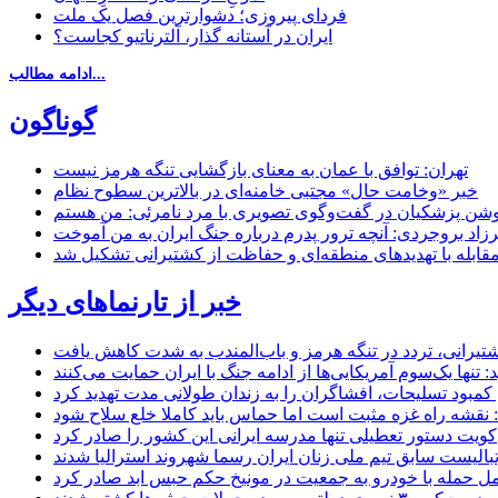
فردای پیروزی؛ دشوارترین فصل یک ملت
ایران در آستانه گذار، آلترناتیو کجاست؟
ادامه مطالب...
گوناگون
تهران: توافق با عمان به معنای بازگشایی تنگه هرمز نیست
خبر «وخامت حال» مجتبی خامنه‌ای در بالاترین سطوح نظام
زاد بروجردی: آنچه ترور پدرم درباره جنگ ایران به من آموخت
مقابله با تهدیدهای منطقه‌ای و حفاظت از کشتیرانی تشکیل شد
خبر از تارنماهای دیگر
 کشتیرانی، تردد در تنگه هرمز و باب‌المندب به شدت کاهش یافت
تنها یک‌سوم آمریکایی‌ها از ادامه جنگ با ایران حمایت می‌کنند
کمبود تسلیحات، افشاگران را به زندان طولانی مدت تهدید کرد
 نقشه راه غزه مثبت است اما حماس باید کاملا خلع سلاح شود
کویت دستور تعطیلی تنها مدرسه ایرانی این کشور را صادر کرد
بالیست سابق تیم ملی زنان ایران رسما شهروند استرالیا شدند
مل حمله با خودرو به جمعیت در مونیخ حکم حبس ابد صادر کرد