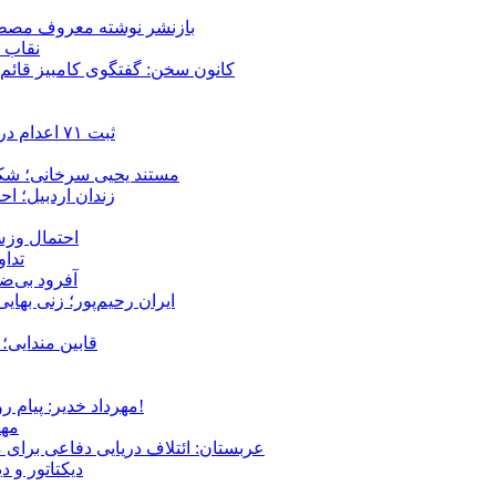
بازنشر نوشته معروف مصطفی
نقاب ض
کانون سخن: گفتگوی کامبیز قائم م
ثبت ۷۱ اعدام در ژوئیه؛ شمار اعدام‌ها در سال ۲۰۲۶ به دست‌کم ۴۴۴ نفر رسید
مستند یحیی سرخانی؛ شکن
زندان اردبیل؛ احراز هویت ۵۴ شهروند بازداشت‌ش
احتمال وزش
تداوم 
آفرود بی‌ضا
ایران رحیم‌پور؛ زنی بهای
قابین مندایی؛ 
مهرداد خدیر: پیام روشن پزشکیان در گفت‌و‌گوی تصویری با مرد نامرئی: من هستم!
مهر
عربستان: ائتلاف دریایی دفاعی برای 
دیکتاتور و د