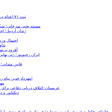
ثبت ۷۱ اعدام در ژوئیه؛ شمار اعدام‌ها در سال ۲۰۲۶ به دست‌کم ۴۴۴ نفر رسید
مستند یحیی سرخانی؛ شکن
زندان اردبیل؛ احراز هویت ۵۴ شهروند بازداشت‌ش
احتمال وزش
تداوم 
آفرود بی‌ضا
ایران رحیم‌پور؛ زنی بهای
قابین مندایی؛ 
مهرداد خدیر: پیام روشن پزشکیان در گفت‌و‌گوی تصویری با مرد نامرئی: من هستم!
مهر
عربستان: ائتلاف دریایی دفاعی برای 
دیکتاتور و د
انه‌ای، خاطره عزیزی را در سینه دارد؛ هر مادری، نام فرزندی را با