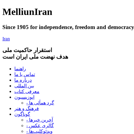
Melliun
Iran
Since 1905 for
independence
,
freedom
and
democrac
Iran
استقرار
حاکميت ملی
هدف نهضت ملی ایران است
راهنما
تماس با ما
درباره ما
بین المللی
معرفی کتاب
اپوزیسیون
- گرد همآئی ها
فرهنگ و هنر
گوناگون
- آخرین خبرها
- گالری عکس
- ویدئوکلیپ‌ها