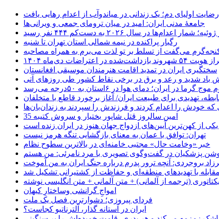
رضایت اولیای دم؛ یک زندانی در میاندوآب از اعدام رهایی یافت
جامعهٔ مدنی ایران: امید در میان ترومای جمعی و ویرانی‌ها
رگبار پراکنده در نیمه شمالی استان تهران تا شنبه
جه‌گرم می‌گفت از تسلط بر تو لذت می‌برم به همراه مصاحبه
ده در اعتراضات دی‌ماه ۱۴۰۴
سختگیری ایران در تمدید اقامت هنرمندان موسیقی افغانستان
 باد شدید و رعد و برق در برخی نقاط کشور طی روزهای آتی
موج گرما در ایران؛ دمای هوا در ۶استان به ۵۰درجه می‌رسد
بطه، تهدیدی برای طبیعت ایران/ آغاز برخورد قاطع با متخلفان
ی که خودش را اعدام کردند و فرزندش را سپردند به زندان‌بان‌ها
35 امین سالروز قتل شاپور بختیار و سروش کتیبه
یکی از کهن‌ترین آیین‌های ازدواج جهان هنوز در ایران زنده است
تهران: توافق با عمان به معنای بازگشایی تنگه هرمز نیست
خبر «وخامت حال» مجتبی خامنه‌ای در بالاترین سطوح نظام
زاد بروجردی: آنچه ترور پدرم درباره جنگ ایران به من آموخت
مقابله با تهدیدهای منطقه‌ای و حفاظت از کشتیرانی تشکیل شد
یکتاتوری (ترجمه از آلمانی) + متن آلمانی + متن انگلیسی نوشته
‌امواجِ گرانشی وساختارِ کیهان
فردای پیروزی؛ دشوارترین فصل یک ملت
ایران در آستانه گذار، آلترناتیو کجاست؟
 اشک زمزمه می‌کند و هر پدری، قامت خمیده‌اش را بر سنگینی