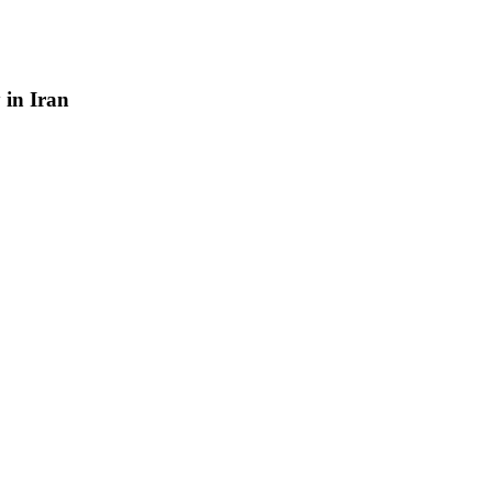
y
in
Iran