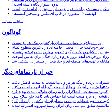
اندوه استوار نگاه داشته است؟
 اکونومیست: پرداخت عوارض به ایران بهتر از ادامه تنش است
«اودیسه»؛ اسطوره در قاب آی‌مکس و تسخیر گیشه‌ها
ادامه مطالب...
گوناگون
تهران: توافق با عمان به معنای بازگشایی تنگه هرمز نیست
خبر «وخامت حال» مجتبی خامنه‌ای در بالاترین سطوح نظام
زاد بروجردی: آنچه ترور پدرم درباره جنگ ایران به من آموخت
مقابله با تهدیدهای منطقه‌ای و حفاظت از کشتیرانی تشکیل شد
خبر از تارنماهای دیگر
 کشتیرانی، تردد در تنگه هرمز و باب‌المندب به شدت کاهش یافت
تنها یک‌سوم آمریکایی‌ها از ادامه جنگ با ایران حمایت می‌کنند
کمبود تسلیحات، افشاگران را به زندان طولانی مدت تهدید کرد
 نقشه راه غزه مثبت است اما حماس باید کاملا خلع سلاح شود
کویت دستور تعطیلی تنها مدرسه ایرانی این کشور را صادر کرد
بالیست سابق تیم ملی زنان ایران رسما شهروند استرالیا شدند