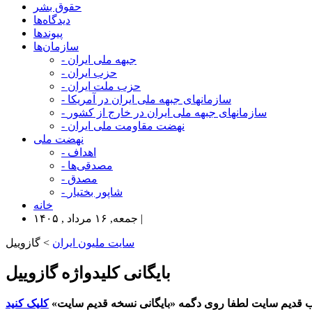
حقوق بشر
دیدگاه‌ها
پیوندها
سازمان‌ها
- جبهه ملی ایران
- حزب ایران
- حزب ملت ایران
- سازمانهای جبهه ملی ایران در آمریکا
- سازمانهای جبهه ملی ایران در خارج از کشور
- نهضت مقاومت ملی ایران
نهضت ملی
- اهداف
- مصدقی‌ها
- مصدق
- شاپور بختیار
خانه
جمعه, ۱۶ مرداد , ۱۴۰۵ |
سایت ملیون ایران
> گازوییل
بایگانی کلیدواژه گازوییل
 قدیم سایت لطفا روی دگمه «بایگانی نسخه قدیم سایت»
کلیک کنید