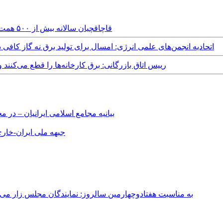
Monday, 3rd March, 2025 - قاچاقچیان سالانه بیش از ۵۰۰ همت از قاچاق گازوییل به جیب می‌زنند
Wednesday, 13th November, 2024 - اتحادیه انجمن‌های علمی انرژی: امسال برای تولید برق نه 
Tuesday, 17th September, 2024 - رییس اتاق بازرگانی: برق کارخانه‌ها را قط
بیانیه مجامع اسلامی ایرانیان – د
جبهه ملی ایران-خارج 
به مناسبت هفتادوچهارمین سالروز: نمایندگان مجلس زار می‌زدند/ تهران در آتش؛ ۳۰ تیر ۳۳۱