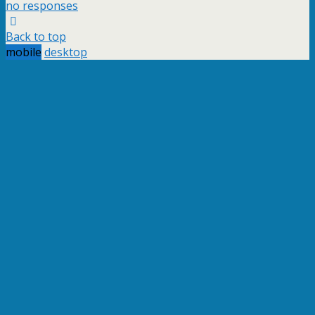
no responses
Back to top
mobile
desktop