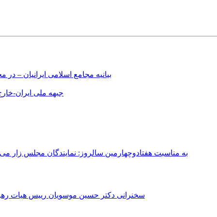
بیانیه مجامع اسلامی ایرانیان – د
جبهه ملی ایران-خارج 
به مناسبت هفتادوچهارمین سالروز: نمایندگان مجلس زار می‌زدند/ تهران در آتش؛ ۳۰ تیر ۳۳۱
سخنرانی دکتر حسین موسویان رییس هیات رهبری