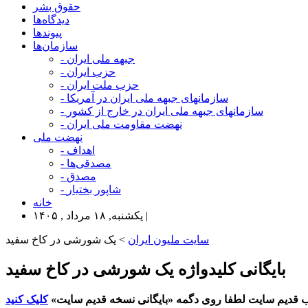
حقوق بشر
دیدگاه‌ها
پیوندها
سازمان‌ها
- جبهه ملی ایران
- حزب ایران
- حزب ملت ایران
- سازمانهای جبهه ملی ایران در آمریکا
- سازمانهای جبهه ملی ایران در خارج از کشور
- نهضت مقاومت ملی ایران
نهضت ملی
- اهداف
- مصدقی‌ها
- مصدق
- شاپور بختیار
خانه
یکشنبه, ۱۸ مرداد , ۱۴۰۵ |
سایت ملیون ایران
> یک شورشی در کاخ سفید
بایگانی کلیدواژه یک شورشی در کاخ سفید
 قدیم سایت لطفا روی دگمه «بایگانی نسخه قدیم سایت»
کلیک کنید