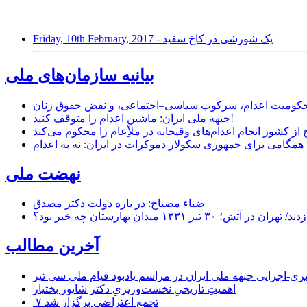
Friday, 10th February, 2017 - یک شورشی در کاخ سفید
بیانیه سازمان‌های ملی
ر محکومیت اعدام، سرکوب سیاسی–اجتماعی، و نقض حقوق زنان
جبهه ملی ایران: ماشین اعدام را متوقف کنید!
از کشور انجام اعدام‌های وقیحانه در ملأِعام را محکوم می‌کند
همگامی برای جمهوری سکولار دموکرات در ایران: نه به اعدام
نهضت ملی
ضیاء مصباح: در باره دولت دکتر مصدق
۱ میدان بهارستان چه خبر بود؟
آخرین مطالب
-اجرایی جبهه ملی ایران در مراسم یادبود قیام ملی سی تیر
اهمیتِ تاریخیِ نخست‌وزیریِ دکتر شاپور بختیار
۷ تجمع اعتراضی برگزار شد