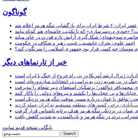
گوناگون
عصر ایران: ۶ شرط ایران برای بازگشایی تنگه هرمز اعلام شد
 «خودیِ دردسرسازی» که با تکذیب خامنه‌ای هم کوتاه نیامد
حاصره سه‌جبهه‌ای؛ شکل‌گیری آرایش تازه قدرت در خاورمیانه
احمد علوی: بحران جانشینی، غیبت رهبر و شکاف در حکومت
ام موساد: چه کسی قرار بود جمهوری اسلامی را سرنگون کند؟
خبر از تارنماهای دیگر
ن: ژنرال ارشد آمریکا در پی راه خروج از جنگ با ایران است
جنگ در پی ضربه زدن به ترامپ در انتخابات میان‌دوره‌ای است
ای محمدباقر ذوالقدر؛ پزشکیان استعفای دبیر شعام را نپذیرفت
ی: توافق با عمان درباره مسیر موقت تنگه هرمز نزدیک است
ب‌آبادی: برخی کشورهای منطقه مستقیم به ایران حمله کردند
 عمان در نزدیکی تنگه هرمز هدف پرتابه ناشناس قرار گرفت
 کشتیرانی، تردد در تنگه هرمز و باب‌المندب به شدت کاهش یافت
بایگانی نسخه قدیم سایت