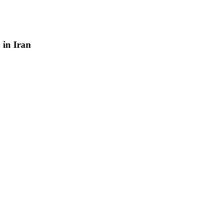
y
in
Iran