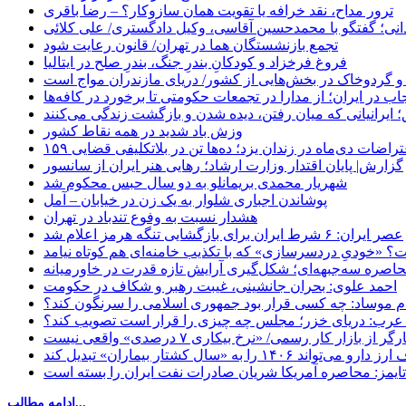
ترور مداح، نقد خرافه یا تقویت همان سازوکار؟ – رضا باقری
نی؛ گفتگو با محمدحسین آقاسی، وکیل دادگستری/ علی کلائی
تجمع بازنشستگان هما در تهران/ قانون رعایت شود
فروغ فرخزاد و کودکانِ بندرِ جنگ، بندرِ صلح در ایتالیا
 و گردوخاک در بخش‌هایی از کشور/ دریای مازندران مواج است
ب در ایران؛ از مدارا در تجمعات حکومتی تا برخورد در کافه‌ها
 ایرانیانی که میان رفتن، دیده شدن و بازگشت زندگی می‌کنند
وزش باد شدید در همه نقاط کشور
اعتراضات دی‌ماه در زندان یزد؛ ده‌ها تن در بلاتکلیفی قضایی
گزارش| پایان اقتدار وزارت ارشاد؛ رهایی هنر ایران از سانسور
شهریار محمدی بریمانلو به دو سال حبس محکوم شد
پوشاندن اجباری شلوار به یک زن در خیابان – آمل
هشدار نسبت به وفوع تندباد در تهران
عصر ایران: ۶ شرط ایران برای بازگشایی تنگه هرمز اعلام شد
 «خودیِ دردسرسازی» که با تکذیب خامنه‌ای هم کوتاه نیامد
حاصره سه‌جبهه‌ای؛ شکل‌گیری آرایش تازه قدرت در خاورمیانه
احمد علوی: بحران جانشینی، غیبت رهبر و شکاف در حکومت
ام موساد: چه کسی قرار بود جمهوری اسلامی را سرنگون کند؟
رب: دریای خزر؛ مجلس چه چیزی را قرار است تصویب کند؟
بازار کار رسمی/ «نرخ بیکاری ۷ درصدی» واقعی نیست
«سال کشتار بیماران» تبدیل کند
‌تایمز: محاصره آمریکا شریان صادرات نفت ایران را بسته است
ادامه مطالب...