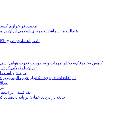
محمدباقر خرازی کیست؟
عبدالرحمن الراشد: جمهوری اسلامی ایران در م
ناصر اعتمادی: طرح ناک
کاهش «خطرناک» ذخایر مهمات و محدودیت قدرت هوایی؛ سی‌ان‌ا
تهران با طولانی کردن 
تایید خبر استعف
از افاضات خرازی: ۵۰ هزار حزب اللهی بریزند خیابان‌ها و بی حجاب‌ها را بکشند و نیرو‌های دولتی را ناکار کنند!
عراقچ
غری
یک کشتی در آب‌های
حادثه در دریای عمان؛ بر پایه داده‌های