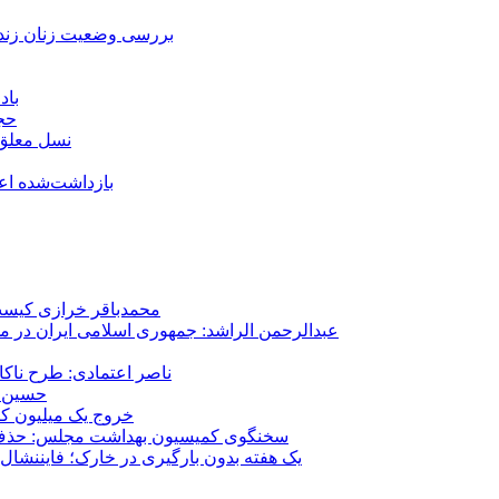
بررسی وضعیت زنان زندا
باد
حجا
نسل معلق؛
۱۵۹ بازداشت‌شده 
محمدباقر خرازی کیست؟
عبدالرحمن الراشد: جمهوری اسلامی ایران در م
ناصر اعتمادی: طرح ناک
حسین ع
خروج یک میلیون کارگر از 
سخنگوی کمیسیون بهداشت مجلس: حذف ارز دارو می‌تواند ۱۴۰۶ را به 
یک هفته بدون بارگیری در خارک؛ فایننشال