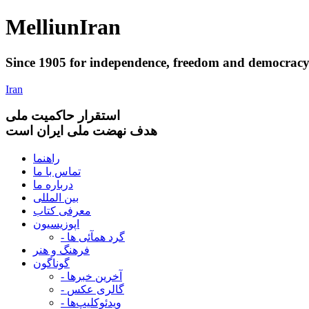
Melliun
Iran
Since 1905 for
independence
,
freedom
and
democrac
Iran
استقرار
حاکميت ملی
هدف نهضت ملی ایران است
راهنما
تماس با ما
درباره ما
بین المللی
معرفی کتاب
اپوزیسیون
- گرد همآئی ها
فرهنگ و هنر
گوناگون
- آخرین خبرها
- گالری عکس
- ویدئوکلیپ‌ها