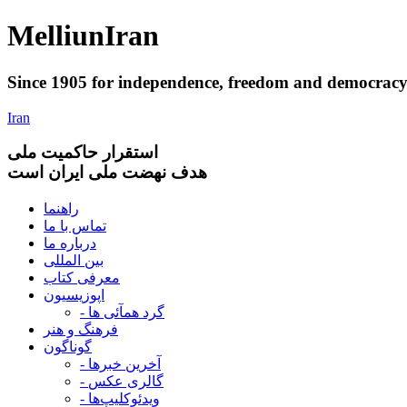
Melliun
Iran
Since 1905 for
independence
,
freedom
and
democrac
Iran
استقرار
حاکميت ملی
هدف نهضت ملی ایران است
راهنما
تماس با ما
درباره ما
بین المللی
معرفی کتاب
اپوزیسیون
- گرد همآئی ها
فرهنگ و هنر
گوناگون
- آخرین خبرها
- گالری عکس
- ویدئوکلیپ‌ها