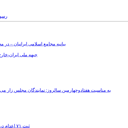
ry, 2015
بیانیه مجامع اسلامی ایرانیان – د
جبهه ملی ایران-خارج 
به مناسبت هفتادوچهارمین سالروز: نمایندگان مجلس زار می‌زدند/ تهران در آتش؛ ۳۰ تیر ۳۳۱
ثبت ۷۱ اعدام در ژوئیه؛ شمار اعدام‌ها در سال ۲۰۲۶ به دست‌کم ۴۴۴ نفر رسید