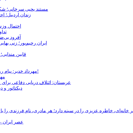
مستند یحیی سرخانی؛ شکن
زندان اردبیل؛ احراز هویت ۵۴ شهروند بازداشت‌ش
احتمال وزش
تداوم 
آفرود بی‌ضا
ایران رحیم‌پور؛ زنی بهای
قابین مندایی؛ 
مهرداد خدیر: پیام روشن پزشکیان در گفت‌و‌گوی تصویری با مرد نامرئی: من هستم!
مهر
عربستان: ائتلاف دریایی دفاعی برای 
دیکتاتور و د
انه‌ای، خاطره عزیزی را در سینه دارد؛ هر مادری، نام فرزندی را با
عصر ایران –