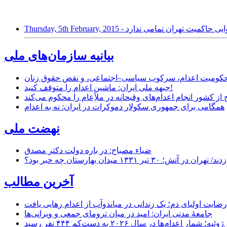
Thursday, 5th Februa - رسوایی حاکمیت تهران تمامی ندارد
بیانیه سازمان‌های ملی
ر محکومیت اعدام، سرکوب سیاسی–اجتماعی، و نقض حقوق زنان
جبهه ملی ایران: ماشین اعدام را متوقف کنید!
از کشور انجام اعدام‌های وقیحانه در ملأِعام را محکوم می‌کند
همگامی برای جمهوری سکولار دموکرات در ایران: نه به اعدام
نهضت ملی
ضیاء مصباح: در باره دولت دکتر مصدق
۱ میدان بهارستان چه خبر بود؟
آخرین مطالب
رضایت اولیای دم؛ یک زندانی در میاندوآب از اعدام رهایی یافت
جامعهٔ مدنی ایران: امید در میان ترومای جمعی و ویرانی‌ها