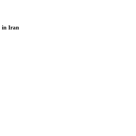
y
in
Iran