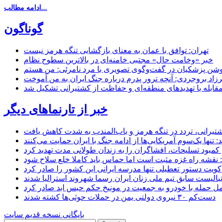
ادامه مطالب...
گوناگون
تهران: توافق با عمان به معنای بازگشایی تنگه هرمز نیست
خبر «وخامت حال» مجتبی خامنه‌ای در بالاترین سطوح نظام
زاد بروجردی: آنچه ترور پدرم درباره جنگ ایران به من آموخت
مقابله با تهدیدهای منطقه‌ای و حفاظت از کشتیرانی تشکیل شد
خبر از تارنماهای دیگر
 کشتیرانی، تردد در تنگه هرمز و باب‌المندب به شدت کاهش یافت
تنها یک‌سوم آمریکایی‌ها از ادامه جنگ با ایران حمایت می‌کنند
کمبود تسلیحات، افشاگران را به زندان طولانی مدت تهدید کرد
 نقشه راه غزه مثبت است اما حماس باید کاملا خلع سلاح شود
کویت دستور تعطیلی تنها مدرسه ایرانی این کشور را صادر کرد
بالیست سابق تیم ملی زنان ایران رسما شهروند استرالیا شدند
مل حمله با خودرو به جمعیت در مونیخ حکم حبس ابد صادر کرد
دست‌کم ۳۰ نیروی دولتی یمن در حملات حوثی‌ها کشته شدند
بایگانی نسخه قدیم سایت