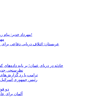
مهرداد خدیر: پیام روشن پزشکیان در گفت‌و‌گوی تصویری با مرد نامرئی: من هستم!
مهر
عربستان: ائتلاف دریایی دفاعی برای 
حادثه در دریای عمان؛ بر پایه داده‌های
نظرسنجی جدید: 
ترامپ با رد گزارش‌های 
رئیس‌ جمهوری اسرائیل:
دو فوت
آلمان برای عا