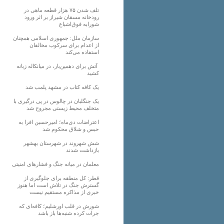
تلف شدن ۷۵ هزار قطعه ماهی در
رودخانه مسقان شیراز بر اثر ورود
شورابه فوق‌اشباع
سازمان ملل: جمهوری اسلامی همچنان
از اعدام برای سرکوب مخالفان
استفاده می‌کند
آتش برای دهمین‌بار، در میانکاله زبانه
کشید
یک کافه کتاب در مشهد پلمب شد
یک جنگلبان در چالوس در پی درگیری با
متخلف محیط زیستی مجروح شد
اعتراضات دی‌ماه؛ امیرحسین افرا به
حبس و شلاق محکوم شد
شش شهروند در شهرستان بهشهر
بازداشت شدند
معلمان در میانه جنگ و فشارهای امنیتی
قطر: کل منطقه برای جلوگیری از
گسترش جنگ در تلاش است اما هنوز
خبری از مذاکره مستقیم نیست
شورش در قلب اورشلیم؛ کافه‌ای که
جرات کرده شنبه‌ها باز باشد