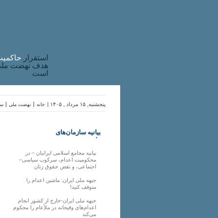
استقرار
حاکميت
هدف نهضت ملی 
است
پنجشنبه, ۱۵ مرداد , ۱۴۰۵ |
خانه
نهضت ملی
سا
بیانیه سازمان‌های
ملی
بیانیه مجامع اسلامی ایرانیان – در
محکومیت اعدام، سرکوب سیاسی–
اجتماعی، و نقض حقوق زنان
جبهه ملی ایران: ماشین اعدام را
متوقف کنید!
جبهه ملی ایران-خارج از کشور انجام
اعدام‌های وقیحانه در ملأِعام را محکوم
می‌کند