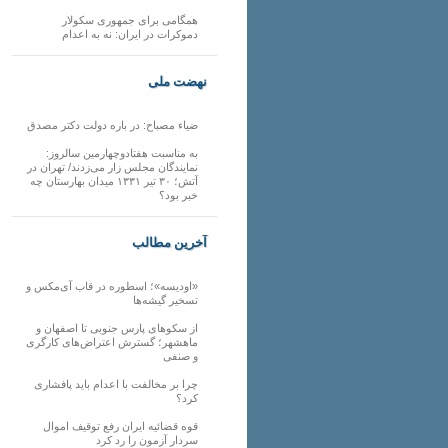
همگامی برای جمهوری سکولار
دموکرات در ایران: نه به اعدام
نهضت ملی
ضیاء مصباح: در باره دولت دکتر مصدق
به مناسبت هفتادوچهارمین سالروز:
نمایندگان مجلس زار می‌زدند/ تهران در
آتش؛ ۳۰ تیر ۱۳۳۱ میدان بهارستان چه
خبر بود؟
آخرین مطالب
«اودیسه»؛ اسطوره در قاب آی‌مکس و
تسخیر گیشه‌ها
از سکوهای پارس جنوبی تا اصفهان و
ماهشهر؛ گسترش اعتراض‌های کارگری
و صنفی
چرا بر مخالفت با اعدام باید پافشاری
کرد؟
قوه قضائیه ایران رفع توقیف اموال
سردار آزمون را رد کرد