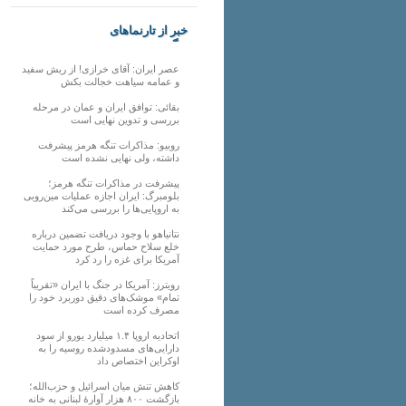
خبر از تارنماهای
دیگر
عصر ایران: آقای خرازی! از ریش سفید
و عمامه سیاهت خجالت بکش
بقائی: توافق ایران و عمان در مرحله
بررسی و تدوین نهایی است
روبیو: مذاکرات تنگه هرمز پیشرفت
داشته، ولی نهایی نشده است
پیشرفت در مذاکرات تنگه هرمز؛
بلومبرگ: ایران اجازه عملیات مین‌روبی
به اروپایی‌ها را بررسی می‌کند
نتانیاهو با وجود دریافت تضمین درباره
خلع سلاح حماس، طرح مورد حمایت
آمریکا برای غزه را رد کرد
رویترز: آمریکا در جنگ با ایران «تقریباً
تمام» موشک‌های دقیق دوربرد خود را
مصرف کرده است
اتحادیه اروپا ۱.۴ میلیارد یورو از سود
دارایی‌های مسدودشده روسیه را به
اوکراین ‏اختصاص داد
کاهش تنش میان اسرائیل و حزب‌الله؛
بازگشت ۸۰۰ هزار آوارۀ لبنانی به خانه‌