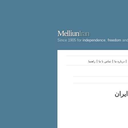
Melliun
Iran
Since 1905 for
independence
,
freedom
an
درباره ما
تماس با ما
راهنما