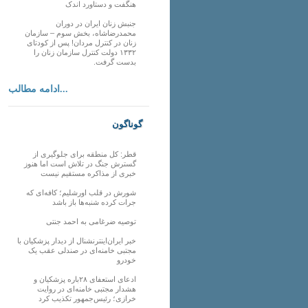
هنگفت و دستاورد اندک
جنبش زنان ایران در دوران
محمدرضاشاه، بخش سوم – سازمان
زنان در کنترل مردان! پس از کودتای
۱۳۳۲ دولت کنترل سازمان زنان را
بدست گرفت.
ادامه مطالب...
گوناگون
قطر: کل منطقه برای جلوگیری از
گسترش جنگ در تلاش است اما هنوز
خبری از مذاکره مستقیم نیست
شورش در قلب اورشلیم؛ کافه‌ای که
جرات کرده شنبه‌ها باز باشد
توصیه ضرغامی به احمد جنتی
خبر ایران‌اینترنشنال از دیدار پزشکیان با
مجتبی خامنه‌ای در صندلی عقب یک
خودرو
ادعای استعفای ۲۸باره پزشکیان و
هشدار مجتبی خامنه‌ای در روایت
خرازی؛ رئیس‌جمهور تکذیب کرد