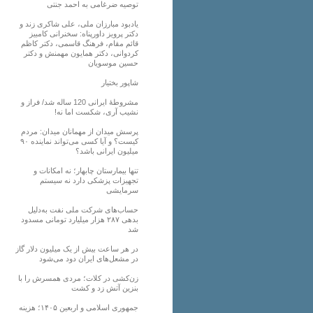
توصیه ضرغامی به احمد جنتی
یادبود مبارزان ملی، علی شاکری زند و
دکتر پرویز داورپناه: سخنرانی کامبیز
قائم مقام، فرهنگ قاسمی، دکتر کاظم
کردوانی، دکتر همایون مهمنش و دکتر
حسین موسویان
شاپور بختیار
مشروطۀ ایرانی 120 ساله شد/ فراز و
نشیب آری، شکست اما نه!
پرسش میدان از مهمانان میدان: مردم
کیست؟ و آیا کسی می‌تواند نماینده ۹۰
میلیون ایرانی باشد؟
تنها بیمارستان چابهار؛ نه امکانات و
تجهیزات پزشکی دارد نه سیستم
سرمایشی
حساب‌های شرکت ملی نفت به‌دلیل
بدهی ۲۸۷ هزار میلیارد تومانی مسدود
شد
در هر ساعت بیش از یک میلیون دلار گاز
در مشعل‌های ایران دود می‌شود
زن‌کشی در کلات؛ مردی همسرش را با
بنزین آتش زد و کشت
جمهوری اسلامی و اربعین ۱۴۰۵؛ هزینه