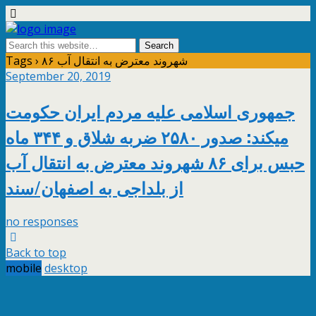
Tags › ۸۶ شهروند معترض به انتقال آب
September 20, 2019
جمهوری اسلامی علیه مردم ایران حکومت
میکند: صدور ۲۵۸۰ ضربه شلاق و ۳۴۴ ماه
حبس برای ۸۶ شهروند معترض به انتقال آب
از بلداجی به اصفهان/سند
no responses
Back to top
mobile
desktop