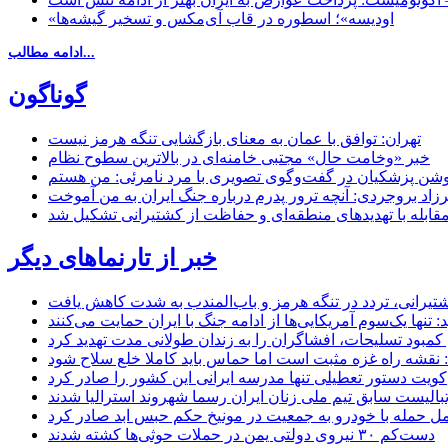
«اودیسه»؛ اسطوره در قاب آی‌مکس و تسخیر گیشه‌ها
ادامه مطالب...
گوناگون
تهران: توافق با عمان به معنای بازگشایی تنگه هرمز نیست
خبر «وخامت حال» مجتبی خامنه‌ای در بالاترین سطوح نظام
زاد بروجردی: آنچه ترور پدرم درباره جنگ ایران به من آموخت
مقابله با تهدیدهای منطقه‌ای و حفاظت از کشتیرانی تشکیل شد
خبر از تارنماهای دیگر
 کشتیرانی، تردد در تنگه هرمز و باب‌المندب به شدت کاهش یافت
تنها یک‌سوم آمریکایی‌ها از ادامه جنگ با ایران حمایت می‌کنند
کمبود تسلیحات، افشاگران را به زندان طولانی مدت تهدید کرد
 نقشه راه غزه مثبت است اما حماس باید کاملا خلع سلاح شود
کویت دستور تعطیلی تنها مدرسه ایرانی این کشور را صادر کرد
بالیست سابق تیم ملی زنان ایران رسما شهروند استرالیا شدند
مل حمله با خودرو به جمعیت در مونیخ حکم حبس ابد صادر کرد
دست‌کم ۳۰ نیروی دولتی یمن در حملات حوثی‌ها کشته شدند