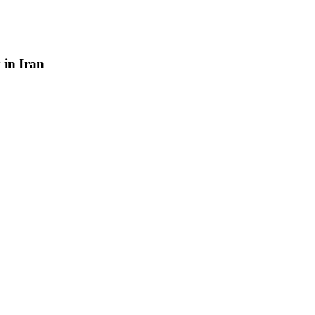
y
in
Iran