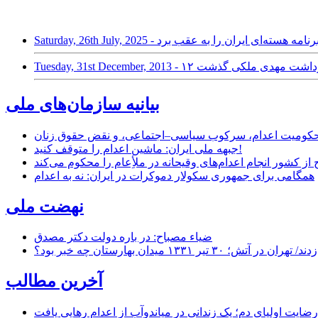
Tuesday, 31st De روز از بازداشت مهدی ملکی گذشت
بیانیه سازمان‌های ملی
ر محکومیت اعدام، سرکوب سیاسی–اجتماعی، و نقض حقوق زنان
جبهه ملی ایران: ماشین اعدام را متوقف کنید!
از کشور انجام اعدام‌های وقیحانه در ملأِعام را محکوم می‌کند
همگامی برای جمهوری سکولار دموکرات در ایران: نه به اعدام
نهضت ملی
ضیاء مصباح: در باره دولت دکتر مصدق
۱ میدان بهارستان چه خبر بود؟
آخرین مطالب
رضایت اولیای دم؛ یک زندانی در میاندوآب از اعدام رهایی یافت