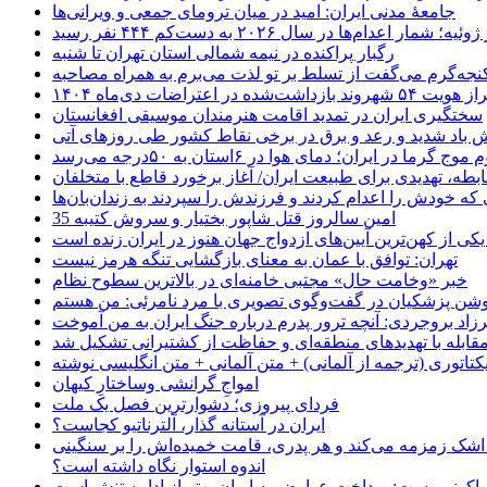
جامعهٔ مدنی ایران: امید در میان ترومای جمعی و ویرانی‌ها
رگبار پراکنده در نیمه شمالی استان تهران تا شنبه
جه‌گرم می‌گفت از تسلط بر تو لذت می‌برم به همراه مصاحبه
ده در اعتراضات دی‌ماه ۱۴۰۴
سختگیری ایران در تمدید اقامت هنرمندان موسیقی افغانستان
 باد شدید و رعد و برق در برخی نقاط کشور طی روزهای آتی
موج گرما در ایران؛ دمای هوا در ۶استان به ۵۰درجه می‌رسد
بطه، تهدیدی برای طبیعت ایران/ آغاز برخورد قاطع با متخلفان
ی که خودش را اعدام کردند و فرزندش را سپردند به زندان‌بان‌ها
35 امین سالروز قتل شاپور بختیار و سروش کتیبه
یکی از کهن‌ترین آیین‌های ازدواج جهان هنوز در ایران زنده است
تهران: توافق با عمان به معنای بازگشایی تنگه هرمز نیست
خبر «وخامت حال» مجتبی خامنه‌ای در بالاترین سطوح نظام
زاد بروجردی: آنچه ترور پدرم درباره جنگ ایران به من آموخت
مقابله با تهدیدهای منطقه‌ای و حفاظت از کشتیرانی تشکیل شد
یکتاتوری (ترجمه از آلمانی) + متن آلمانی + متن انگلیسی نوشته
‌امواجِ گرانشی وساختارِ کیهان
فردای پیروزی؛ دشوارترین فصل یک ملت
ایران در آستانه گذار، آلترناتیو کجاست؟
 اشک زمزمه می‌کند و هر پدری، قامت خمیده‌اش را بر سنگینی
اندوه استوار نگاه داشته است؟
 اکونومیست: پرداخت عوارض به ایران بهتر از ادامه تنش است