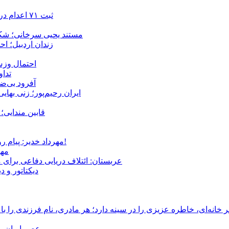
ثبت ۷۱ اعدام در ژوئیه؛ شمار اعدام‌ها در سال ۲۰۲۶ به دست‌کم ۴۴۴ نفر رسید
مستند یحیی سرخانی؛ شکن
زندان اردبیل؛ احراز هویت ۵۴ شهروند بازداشت‌ش
احتمال وزش
تداوم 
آفرود بی‌ضا
ایران رحیم‌پور؛ زنی بهای
قابین مندایی؛ 
مهرداد خدیر: پیام روشن پزشکیان در گفت‌و‌گوی تصویری با مرد نامرئی: من هستم!
مهر
عربستان: ائتلاف دریایی دفاعی برای 
دیکتاتور و د
انه‌ای، خاطره عزیزی را در سینه دارد؛ هر مادری، نام فرزندی را با
عصر ایران –