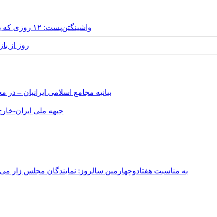
Saturday, 26th July, 2025 - واشینگتن‌پست: ۱۲ روزی که برنامه هسته‌ای ایران را به عقب برد
cember, 2013 - ۱۲
بیانیه مجامع اسلامی ایرانیان – د
جبهه ملی ایران-خارج 
به مناسبت هفتادوچهارمین سالروز: نمایندگان مجلس زار می‌زدند/ تهران در آتش؛ ۳۰ تیر ۳۳۱