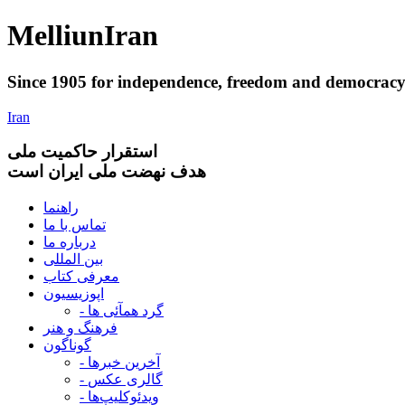
Melliun
Iran
Since 1905 for
independence
,
freedom
and
democrac
Iran
استقرار
حاکميت ملی
هدف نهضت ملی ایران است
راهنما
تماس با ما
درباره ما
بین المللی
معرفی کتاب
اپوزیسیون
- گرد همآئی ها
فرهنگ و هنر
گوناگون
- آخرین خبرها
- گالری عکس
- ویدئوکلیپ‌ها