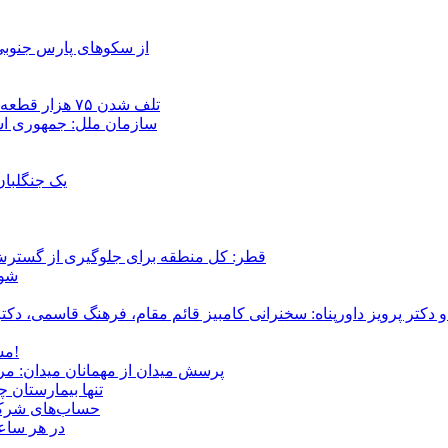
از سکوهای پارس جنوبی
تلف شدن ۷۵ هزار قطعه ماهی در رودخانه مسقان شیراز بر اثر ورود شورابه فوق‌اشباع
سازمان ملل: جمهوری اسل
یک جنگلبا
قطر: کل منطقه برای جلوگیری از گسترش
شور
و دکتر پرویز داورپناه: سخنرانی کامبیز قائم مقام، فرهنگ قاسمی، 
مشروطۀ ایرانی 120 ساله شد/ فراز و نشیب آری، شکست اما نه!
پرسش میدان از مهمانان میدان: مردم کیست؟ و آ
تنها بیمارستان 
حساب‌های شرکت ملی نفت به‌
در هر ساعت