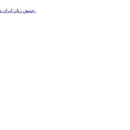
جنبش زنان ایران در دوران محمدرضاشاه، بخش سوم – سازمان زنان در کنترل مردان! پس از کودتای ۱۳۳۲ دولت کنترل سازمان زنان را بدست گرفت.