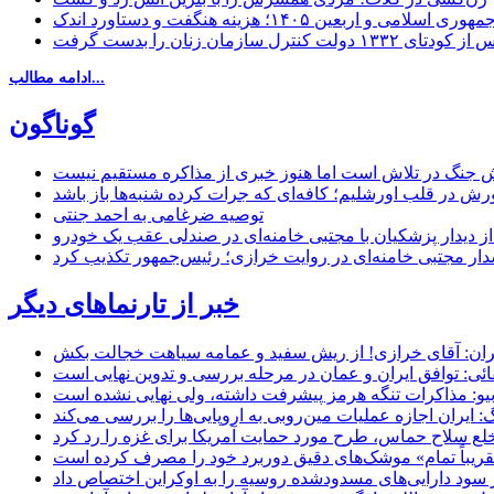
مهوری اسلامی و اربعین ۱۴۰۵؛ هزینه هنگفت و دستاورد اندک
ادامه مطالب...
گوناگون
 جنگ در تلاش است اما هنوز خبری از مذاکره مستقیم نیست
ش در قلب اورشلیم؛ کافه‌ای که جرات کرده شنبه‌ها باز باشد
توصیه ضرغامی به احمد جنتی
ل از دیدار پزشکیان با مجتبی خامنه‌ای در صندلی عقب یک خودرو
خبر از تارنماهای دیگر
ان: آقای خرازی! از ریش سفید و عمامه سیاهت خجالت بکش
ائی: توافق ایران و عمان در مرحله بررسی و تدوین نهایی است
یو: مذاکرات تنگه هرمز پیشرفت داشته، ولی نهایی نشده است
ایران اجازه عملیات مین‌روبی به اروپایی‌ها را بررسی می‌کند
 خلع سلاح حماس، طرح مورد حمایت آمریکا برای غزه را رد کرد
 «تقریباً تمام» موشک‌های دقیق دوربرد خود را مصرف کرده است