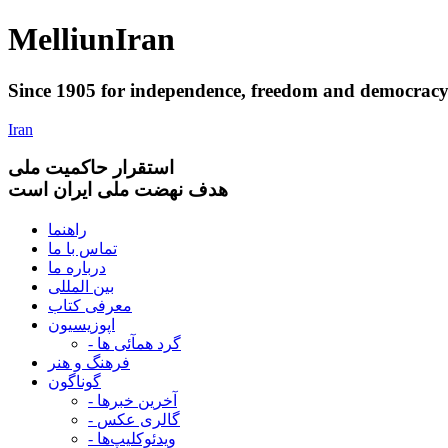
Melliun
Iran
Since 1905 for
independence
,
freedom
and
democrac
Iran
استقرار
حاکميت ملی
هدف نهضت ملی ایران است
راهنما
تماس با ما
درباره ما
بین المللی
معرفی کتاب
اپوزیسیون
- گرد همآئی ها
فرهنگ و هنر
گوناگون
- آخرین خبرها
- گالری عکس
- ویدئوکلیپ‌ها