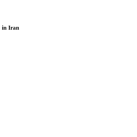
y
in
Iran