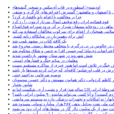
«اودیسه»؛ اسطوره در قاب آی‌مکس و تسخیر گیشه‌ها
 تا اصفهان و ماهشهر؛ گسترش اعتراض‌های کارگری و صنفی
چرا بر مخالفت با اعدام باید پافشاری کرد؟
قوه قضائیه ایران رفع توقیف اموال سردار آزمون را رد کرد
امی همچنان از اعدام برای سرکوب مخالفان استفاده می‌کند
آتش برای دهمین‌بار، در میانکاله زبانه کشید
یک کافه کتاب در مشهد پلمب شد
ن در چالوس در پی درگیری با متخلف محیط زیستی مجروح شد
اعتراضات دی‌ماه؛ امیرحسین افرا به حبس و شلاق محکوم شد
شش شهروند در شهرستان بهشهر بازداشت شدند
معلمان در میانه جنگ و فشارهای امنیتی
 جنگ در تلاش است اما هنوز خبری از مذاکره مستقیم نیست
ش در قلب اورشلیم؛ کافه‌ای که جرات کرده شنبه‌ها باز باشد
توصیه ضرغامی به احمد جنتی
دکتر کاظم کردوانی، دکتر همایون مهمنش و دکتر حسین موسویان
شاپور بختیار
یا کسی می‌تواند نماینده ۹۰ میلیون ایرانی باشد؟
چابهار؛ نه امکانات و تجهیزات پزشکی دارد نه سیستم سرمایشی
دلیل بدهی ۲۸۷ هزار میلیارد تومانی مسدود شد
 بیش از یک میلیون دلار گاز در مشعل‌های ایران دود می‌شود
زن‌کشی در کلات؛ مردی همسرش را با بنزین آتش زد و کشت