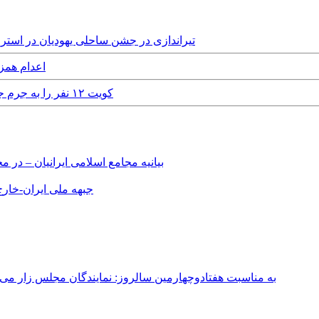
Sunday, 14th December, 2025 - تیراندازی در جشن ساحلی یهودیان در استرالیا؛ دس
Friday, 17th June, 2022 - اعدام همزمان ۱۲ نفر 
Saturday, 12th August, 2017 - کویت ۱۲ نفر را به جرم جاسوسی برای ایران دستگیر کرد
بیانیه مجامع اسلامی ایرانیان – د
جبهه ملی ایران-خارج 
به مناسبت هفتادوچهارمین سالروز: نمایندگان مجلس زار می‌زدند/ تهران در آتش؛ ۳۰ تیر ۳۳۱