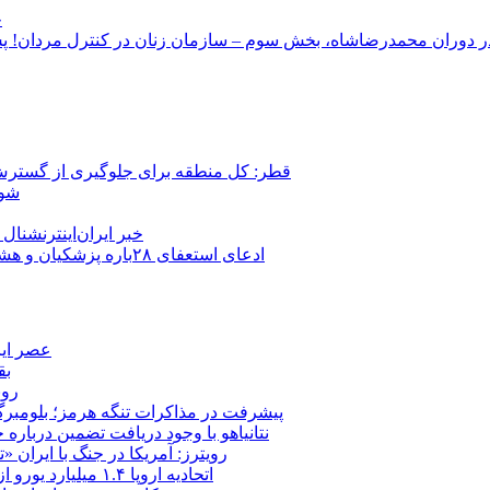
ج
قطر: کل منطقه برای جلوگیری از گسترش
شور
خبر ایران‌اینترنشنا
ادعای استعفای ۲۸باره پزشکیان و هشدار مجتبی خامنه‌ای در روایت خرازی؛ رئیس‌جمهور تکذیب کرد
عصر ایر
بق
روب
پیشرفت در مذاکرات تنگه هرمز؛ بلومبرگ: 
نتانیاهو با وجود دریافت تضمین درباره
رویترز: آمریکا در جنگ با ایران
اتحادیه اروپا ۱.۴ میلیارد یورو از سود دارایی‌های مسدودشده روسیه را به اوکراین ‏اختصاص داد