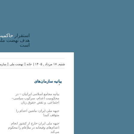
استقرار
حاکميت
هدف نهضت ملی 
است
شنبه, ۱۷ مرداد , ۱۴۰۵ |
خانه
نهضت ملی
سازما
بیانیه سازمان‌های
ملی
بیانیه مجامع اسلامی ایرانیان – در
محکومیت اعدام، سرکوب سیاسی–
اجتماعی، و نقض حقوق زنان
جبهه ملی ایران: ماشین اعدام را
متوقف کنید!
جبهه ملی ایران-خارج از کشور انجام
اعدام‌های وقیحانه در ملأِعام را محکوم
می‌کند