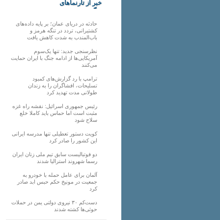
خبر از تارنماهای
دیگر
حادثه در دریای عمان؛ بر پایه داده‌های
کشتیرانی، تردد در تنگه هرمز و
باب‌المندب به شدت کاهش یافت
نظرسنجی جدید: تنها یک‌سوم
آمریکایی‌ها از ادامه جنگ با ایران حمایت
می‌کنند
ترامپ با رد گزارش‌های کمبود
تسلیحات، افشاگران را به زندان
طولانی مدت تهدید کرد
رئیس‌ جمهوری اسرائیل: نقشه راه غزه
مثبت است اما حماس باید کاملا خلع
سلاح شود
کویت دستور تعطیلی تنها مدرسه ایرانی
این کشور را صادر کرد
دو فوتبالیست سابق تیم ملی زنان ایران
رسما شهروند استرالیا شدند
آلمان برای عامل حمله با خودرو به
جمعیت در مونیخ حکم حبس ابد صادر
کرد
دست‌کم ۳۰ نیروی دولتی یمن در حملات
حوثی‌ها کشته شدند