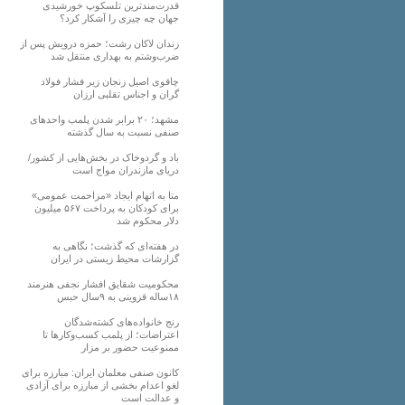
قدرت‌مندترین تلسکوپ خورشیدی
جهان چه چیزی را آشکار کرد؟
زندان لاکان رشت؛ حمزه درویش پس از
ضرب‌وشتم به بهداری منتقل شد
چاقوی اصیل زنجان زیر فشار فولاد
گران و اجناس تقلبی ارزان
مشهد؛ ۲۰ برابر شدن پلمب واحدهای
صنفی نسبت به سال گذشته
باد و گردوخاک در بخش‌هایی از کشور/
دریای مازندران مواج است
متا به اتهام ایجاد «مزاحمت عمومی»
برای کودکان به پرداخت ۵۶۷ میلیون
دلار محکوم شد
در هفته‌ای که گذشت؛ نگاهی به
گزارشات محیط زیستی در ایران
محکومیت شقایق افشار نجفی هنرمند
۱۸ساله قزوینی به ۹سال حبس
رنج خانواده‌های کشته‌شدگان
اعتراضات؛ از پلمب کسب‌وکارها تا
ممنوعیت حضور بر مزار
کانون صنفی معلمان ایران: مبارزه برای
لغو اعدام بخشی از مبارزه برای آزادی
و عدالت است