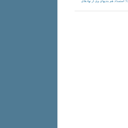
اسماعیل برزگر در 17 مین روز اعتصاب غذا؛ استمداد هم بندیهای وی از نهادهای