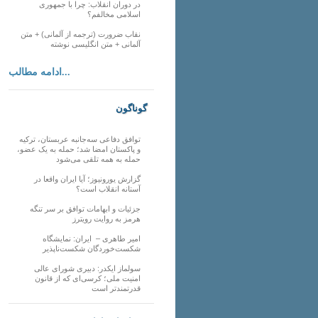
در دوران انقلاب: چرا با جمهوری
اسلامی مخالفم؟
نقاب ضرورت (ترجمه از آلمانی) + متن
آلمانی + متن انگلیسی نوشته
ادامه مطالب...
گوناگون
توافق دفاعی سه‌جانبه عربستان، ترکیه
و پاکستان امضا شد؛ حمله به یک عضو،
حمله به همه تلقی می‌شود
گزارش یورونیوز؛ آیا ایران واقعا در
آستانه انقلاب است؟
جزئیات و ابهامات توافق بر سر تنگه
هرمز به روایت رویترز
امیر طاهری – ایران: نمایشگاه
شکست‌خوردگان شکست‌ناپذیر
سولماز ایکدر: دبیری شورای عالی
امنیت ملی؛ کرسی‌ای که از قانون
قدرتمندتر است