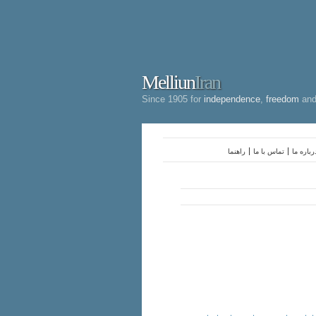
Melliun
Iran
Since 1905 for
independence
,
freedom
an
رباره ما
تماس با ما
راهنما