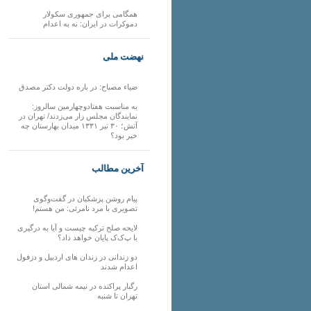
همگامی برای جمهوری سکولار
دموکرات در ایران: نه به اعدام
نهضت ملی
ضیاء مصباح: در باره دولت دکتر مصدق
به مناسبت هفتادوچهارمین سالروز:
نمایندگان مجلس زار می‌زدند/ تهران در
آتش؛ ۳۰ تیر ۱۳۳۱ میدان بهارستان چه
خبر بود؟
آخرین مطالب
پیام روشن پزشکیان در گفت‌و‌گوی
تصویری با مرد نامرئی: من هستم!
لایحه صلح ترکیه چیست و آیا به درگیری
با پ‌ک‌ک پایان خواهد داد؟
دو زندانی در زندان های اردبیل و دزفول
اعدام شدند
رگبار پراکنده در نیمه شمالی استان
تهران تا شنبه