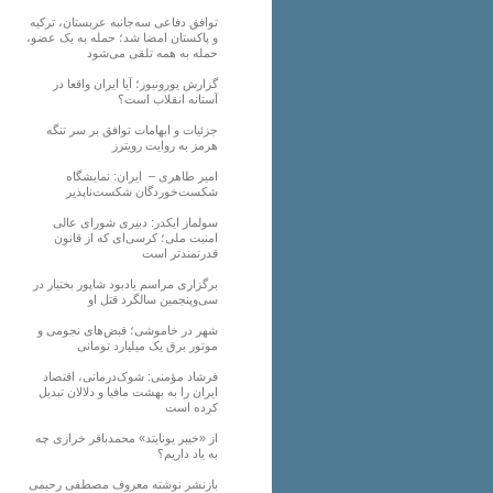
توافق دفاعی سه‌جانبه عربستان، ترکیه
و پاکستان امضا شد؛ حمله به یک عضو،
حمله به همه تلقی می‌شود
گزارش یورونیوز؛ آیا ایران واقعا در
آستانه انقلاب است؟
جزئیات و ابهامات توافق بر سر تنگه
هرمز به روایت رویترز
امیر طاهری – ایران: نمایشگاه
شکست‌خوردگان شکست‌ناپذیر
سولماز ایکدر: دبیری شورای عالی
امنیت ملی؛ کرسی‌ای که از قانون
قدرتمندتر است
برگزاری مراسم یادبود شاپور بختیار در
سی‌وپنجمین سالگرد قتل او
شهر در خاموشی؛ قبض‌های نجومی و
موتور برق یک میلیارد تومانی
فرشاد مؤمنی: شوک‌درمانی، اقتصاد
ایران را به بهشت مافیا و دلالان تبدیل
کرده است
از «خیبر یونایتد» محمدباقر خرازی چه
به یاد داریم؟
بازنشر نوشته معروف مصطفی رحیمی