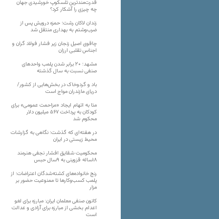
قدرت‌مندترین تلسکوپ خورشیدی جهان
چه چیزی را آشکار کرد؟
زندان لاکان رشت؛ حمزه درویش پس از
ضرب‌وشتم به بهداری منتقل شد
چاقوی اصیل زنجان زیر فشار فولاد گران و
اجناس تقلبی ارزان
مشهد؛ ۲۰ برابر شدن پلمب واحدهای
صنفی نسبت به سال گذشته
باد و گردوخاک در بخش‌هایی از کشور/
دریای مازندران مواج است
متا به اتهام ایجاد «مزاحمت عمومی» برای
کودکان به پرداخت ۵۶۷ میلیون دلار
محکوم شد
در هفته‌ای که گذشت؛ نگاهی به گزارشات
محیط زیستی در ایران
محکومیت شقایق افشار نجفی هنرمند
۱۸ساله قزوینی به ۹سال حبس
رنج خانواده‌های کشته‌شدگان اعتراضات؛ از
پلمب کسب‌وکارها تا ممنوعیت حضور بر
مزار
کانون صنفی معلمان ایران: مبارزه برای لغو
اعدام بخشی از مبارزه برای آزادی و عدالت
است