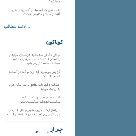
مخالفم؟
نقاب ضرورت (ترجمه از آلمانی) + متن
آلمانی + متن انگلیسی نوشته
ادامه مطالب...
گوناگون
توافق دفاعی سه‌جانبه عربستان، ترکیه و
پاکستان امضا شد؛ حمله به یک عضو،
حمله به همه تلقی می‌شود
گزارش یورونیوز؛ آیا ایران واقعا در آستانه
انقلاب است؟
جزئیات و ابهامات توافق بر سر تنگه هرمز
به روایت رویترز
امیر طاهری – ایران: نمایشگاه
شکست‌خوردگان شکست‌ناپذیر
سولماز ایکدر: دبیری شورای عالی امنیت
ملی؛ کرسی‌ای که از قانون قدرتمندتر است
خبر از
تارنماهای دیگر