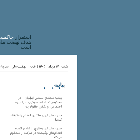
استقرار
حاکميت
هدف نهضت ملی 
است
شنبه, ۱۷ مرداد , ۱۴۰۵ |
خانه
نهضت ملی
سازمان‌
بیانیه
سازمان‌های
ملی
بیانیه مجامع اسلامی ایرانیان – در
محکومیت اعدام، سرکوب سیاسی–
اجتماعی، و نقض حقوق زنان
جبهه ملی ایران: ماشین اعدام را متوقف
کنید!
جبهه ملی ایران-خارج از کشور انجام
اعدام‌های وقیحانه در ملأِعام را محکوم
می‌کند