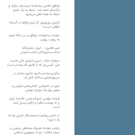
توافق دفاعی سه‌جانبه عربستان، ترکیه و
پاکستان امضا شد؛ حمله به یک عضو،
حمله به همه تلقی می‌شود
گزارش یورونیوز؛ آیا ایران واقعا در آستانه
انقلاب است؟
جزئیات و ابهامات توافق بر سر تنگه هرمز
به روایت رویترز
امیر طاهری – ایران: نمایشگاه
شکست‌خوردگان شکست‌ناپذیر
سولماز ایکدر: دبیری شورای عالی امنیت
ملی؛ کرسی‌ای که از قانون قدرتمندتر است
برگزاری مراسم یادبود شاپور بختیار در
سی‌وپنجمین سالگرد قتل او
شهر در خاموشی؛ قبض‌های نجومی و
موتور برق یک میلیارد تومانی
فرشاد مؤمنی: شوک‌درمانی، اقتصاد ایران
را به بهشت مافیا و دلالان تبدیل کرده
است
از «خیبر یونایتد» محمدباقر خرازی چه به
یاد داریم؟
بازنشر نوشته معروف مصطفی رحیمی در
دوران انقلاب: چرا با جمهوری اسلامی