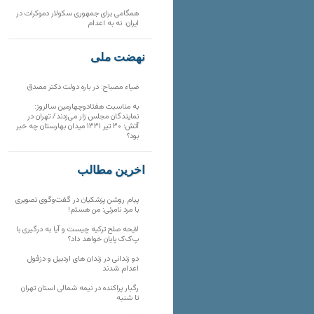
همگامی برای جمهوری سکولار دموکرات در
ایران: نه به اعدام
نهضت ملی
ضیاء مصباح: در باره دولت دکتر مصدق
به مناسبت هفتادوچهارمین سالروز:
نمایندگان مجلس زار می‌زدند/ تهران در
آتش؛ ۳۰ تیر ۱۳۳۱ میدان بهارستان چه خبر
بود؟
آخرین مطالب
پیام روشن پزشکیان در گفت‌و‌گوی تصویری
با مرد نامرئی: من هستم!
لایحه صلح ترکیه چیست و آیا به درگیری با
پ‌ک‌ک پایان خواهد داد؟
دو زندانی در زندان های اردبیل و دزفول
اعدام شدند
رگبار پراکنده در نیمه شمالی استان تهران
تا شنبه