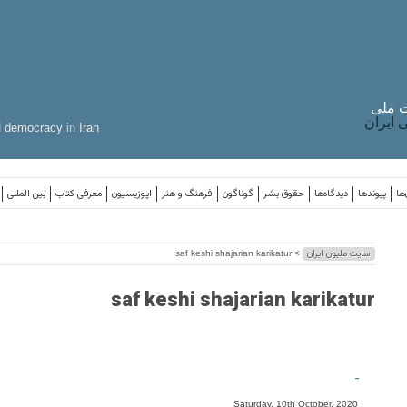
 ملی
ایران
d
democracy
in
Iran
ها
پیوندها
دیدگاه‌ها
حقوق بشر
گوناگون
فرهنگ و هنر
اپوزیسیون
معرفی کتاب
بین المللی
سایت ملیون ایران
> saf keshi shajarian karikatur
saf keshi shajarian karikatur
-
Saturday, 10th October, 2020