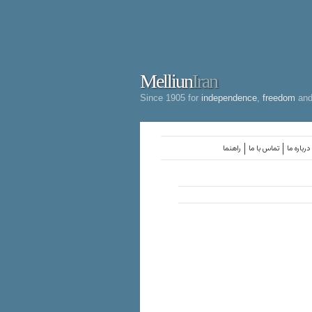
Melliun
Iran
Since 1905 for
independence
,
freedom
an
درباره ما
تماس با ما
راهنما