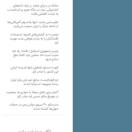
حادثه در دریای عمان؛ بر پایه داده‌های
کشتیرانی، تردد در تنگه هرمز و باب‌المندب
به شدت کاهش یافت
نظرسنجی جدید: تنها یک‌سوم آمریکایی‌ها
از ادامه جنگ با ایران حمایت می‌کنند
ترامپ با رد گزارش‌های کمبود تسلیحات،
افشاگران را به زندان طولانی مدت تهدید
کرد
رئیس‌ جمهوری اسرائیل: نقشه راه غزه
مثبت است اما حماس باید کاملا خلع
سلاح شود
کویت دستور تعطیلی تنها مدرسه ایرانی
این کشور را صادر کرد
دو فوتبالیست سابق تیم ملی زنان ایران
رسما شهروند استرالیا شدند
آلمان برای عامل حمله با خودرو به جمعیت
در مونیخ حکم حبس ابد صادر کرد
دست‌کم ۳۰ نیروی دولتی یمن در حملات
حوثی‌ها کشته شدند
بایگانی نسخه قدیم سایت