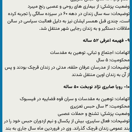
وضعیت پزشکی: از بیماری های روحی و عصبی رنج میبرد
توضیحات: سه سال زندان در دهه ۶۰ در سیزده سالگی را تجربه کرده
است، چندی قبل همسر ایشان نیز به دلیل فعالبت سیاسی در سالن
ملاقات دستگیر و به زندان رجایی شهر منتقل شد.
۹- فهیمه اعرفی ۵۲ ساله
اتهامات: اجتماع و تبانی، توهین به مقدسات
محکومیت: ۵ سال
توضیحات: از مدرسان عرفان حلقه، مدتی در زندان قرچک بودند و پس
از آن به زندان اوین منتقل شدند
۱۰- رویا صابری نژاد نوبخت ۵۰ ساله
اتهامات: توهین به مقدسات و سران قوه قضاییه در فیسبوک
محکومیت: ۳ سال حبس تعزیری
وضعیت پزشکی: تشنج و حملات عصبی
توضیحات: فعال سایبری، بیش از یکسال و نیم ازدوران حبس خود را در
بند عمومی زندان قرچک گذراند. وی در فروردین ماه سال جاری به بند