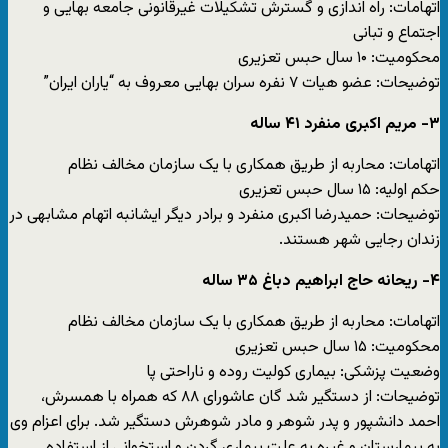
اتهامات: راه اندازی و گسترش تشکیلات غیرقانونی جامعه بهایی و
اجتماع و تبانی
محکومیت: ۱۰ سال حبس تعزیری
توضیحات: عضو هیات ۷ نفره سران بهایی معروف به “یاران ایران”
۳- مریم اکبری منفرد ۴۱ ساله
اتهامات: محاربه از طریق همکاری با یک سازمان مخالف نظام
حکم اولیه: ۱۵ سال حبس تعزیری
توضیحات: حمیدرضا اکبری منفرد و برادر دیگر ایشانبه اتهام مشابهی در
زندان رجایی شهر هستند.
۴- ریحانه حاج ابراهیم دباغ ۳۵ ساله
اتهامات: محاربه از طریق همکاری با یک سازمان مخالف نظام
محکومیت: ۱۵ سال حبس تعزیری
وضعیت پزشکی: بیماری کولیت روده و ناراحتی پا
توضیحات: از دستگیر شد گان عاشورای ۸۸ که همراه با همسرش،
احمد دانشپور و پدر شوهر و مادر شوهرش دستگیر شد. برای اعزام وی
به بیمارستان و غیره به علت بیماری گردن و استخوانی از استفاده