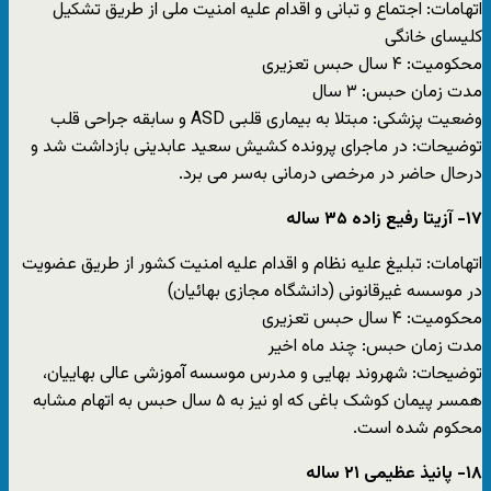
اتهامات: اجتماع و تبانی و اقدام علیه امنیت ملی از طریق تشکیل
کلیسای خانگی
محکومیت: ۴ سال حبس تعزیری
مدت زمان حبس: ۳ سال
وضعیت پزشکی: مبتلا به بیماری قلبی ASD و سابقه جراحی قلب
توضیحات: در ماجرای پرونده کشیش سعید عابدینی بازداشت شد و
درحال حاضر در مرخصی درمانی به‌سر می برد.
۱۷- آزیتا رفیع زاده ۳۵ ساله
اتهامات: تبلیغ علیه نظام و اقدام علیه امنیت کشور از طریق عضویت
در موسسه غیرقانونی (دانشگاه مجازی بهائیان)
محکومیت: ۴ سال حبس تعزیری
مدت زمان حبس: چند ماه اخیر
توضیحات: شهروند بهایی و مدرس موسسه آموزشی عالی بهاییان،
همسر پیمان کوشک باغی که او نیز به ۵ سال حبس به اتهام مشابه
محکوم شده است.
۱۸- پانیذ عظیمی ۲۱ ساله