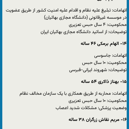
اتهامات: تبلیغ علیه نظام و اقدام علیه امنیت کشور از طریق عضویت
در موسسه غیرقانونی (دانشگاه مجازی بهائیان)
محکومیت: ۴ سال حبس تعزیری
توضیحات: از اساتید دانشگاه مجازی بهائیان ایران
۱۴- الهام برمکی ۴۶ ساله
اتهامات: جاسوسی
محکومیت: ۱۰ سال حبس
توضیحات: شهروند ایرانی-قبرسی
۱۵- بهناز ذاکری ۵۴ ساله
اتهامات: محاربه از طریق همکاری با یک سازمان مخالف نظام
محکومیت: ۱۰ سال حبس تعزیری
وضعیت پزشکی: مشکلات شدید اعصاب
۱۶- مریم نقاش زرگران ۳۸ ساله