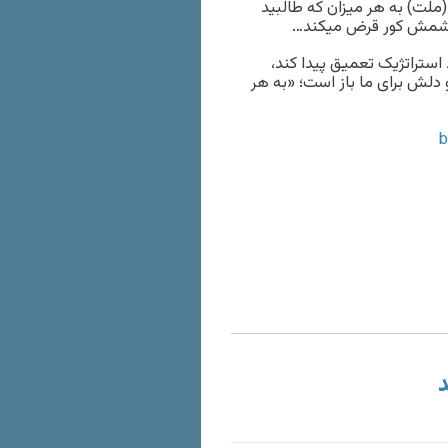
ملت) به هر میزان که طالبید
 چشمش کور قرض میکند…
استراتژیک تعمیق پیدا کند،
لش برای ما باز است؛ «به هر
د