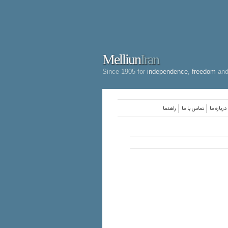
Melliun
Iran
Since 1905 for
independence
,
freedom
an
درباره ما
تماس با ما
راهنما