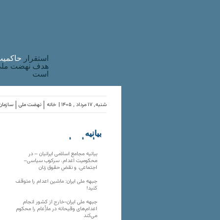
استقرار
حاکميت
هدف نهضت ملی 
است
شنبه, ۱۷ مرداد , ۱۴۰۵ |
خانه
نهضت ملی
سازمان‌
بیانیه
سازمان‌های
ملی
بیانیه مجامع اسلامی ایرانیان – در
محکومیت اعدام، سرکوب سیاسی–
اجتماعی، و نقض حقوق زنان
جبهه ملی ایران: ماشین اعدام را متوقف
کنید!
جبهه ملی ایران-خارج از کشور انجام
اعدام‌های وقیحانه در ملأِعام را محکوم
می‌کند