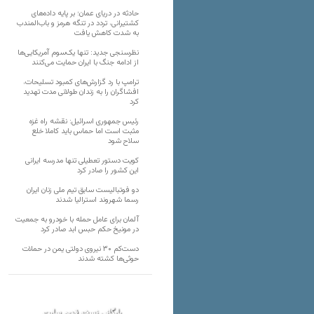
حادثه در دریای عمان؛ بر پایه داده‌های
کشتیرانی، تردد در تنگه هرمز و باب‌المندب
به شدت کاهش یافت
نظرسنجی جدید: تنها یک‌سوم آمریکایی‌ها
از ادامه جنگ با ایران حمایت می‌کنند
ترامپ با رد گزارش‌های کمبود تسلیحات،
افشاگران را به زندان طولانی مدت تهدید
کرد
رئیس‌ جمهوری اسرائیل: نقشه راه غزه
مثبت است اما حماس باید کاملا خلع
سلاح شود
کویت دستور تعطیلی تنها مدرسه ایرانی
این کشور را صادر کرد
دو فوتبالیست سابق تیم ملی زنان ایران
رسما شهروند استرالیا شدند
آلمان برای عامل حمله با خودرو به جمعیت
در مونیخ حکم حبس ابد صادر کرد
دست‌کم ۳۰ نیروی دولتی یمن در حملات
حوثی‌ها کشته شدند
بایگانی نسخه قدیم سایت