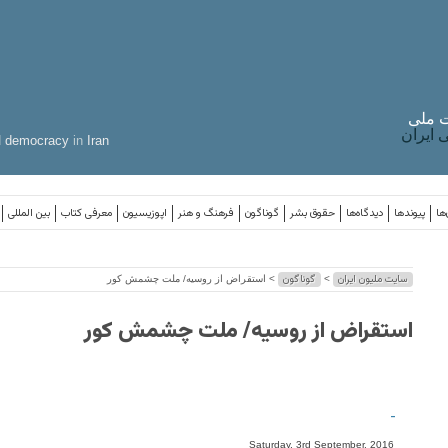
 ملی
ایران
d
democracy
in
Iran
ها
پیوندها
دیدگاه‌ها
حقوق بشر
گوناگون
فرهنگ و هنر
اپوزیسیون
معرفی کتاب
بین المللی
سایت ملیون ایران
گوناگون
>
> استقراض از روسیه/ ملت چشمش کور
استقراض از روسیه/ ملت چشمش کور
-
Saturday, 3rd September, 2016