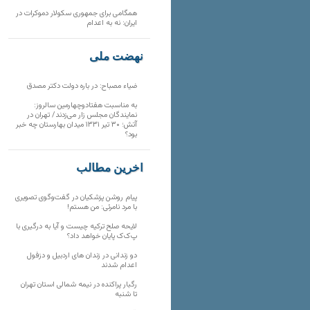
همگامی برای جمهوری سکولار دموکرات در
ایران: نه به اعدام
نهضت ملی
ضیاء مصباح: در باره دولت دکتر مصدق
به مناسبت هفتادوچهارمین سالروز:
نمایندگان مجلس زار می‌زدند/ تهران در
آتش؛ ۳۰ تیر ۱۳۳۱ میدان بهارستان چه خبر
بود؟
آخرین مطالب
پیام روشن پزشکیان در گفت‌و‌گوی تصویری
با مرد نامرئی: من هستم!
لایحه صلح ترکیه چیست و آیا به درگیری با
پ‌ک‌ک پایان خواهد داد؟
دو زندانی در زندان های اردبیل و دزفول
اعدام شدند
رگبار پراکنده در نیمه شمالی استان تهران
تا شنبه