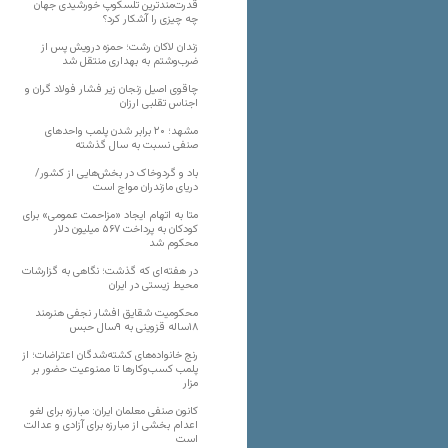
قدرت‌مندترین تلسکوپ خورشیدی جهان
چه چیزی را آشکار کرد؟
زندان لاکان رشت؛ حمزه درویش پس از
ضرب‌وشتم به بهداری منتقل شد
چاقوی اصیل زنجان زیر فشار فولاد گران و
اجناس تقلبی ارزان
مشهد؛ ۲۰ برابر شدن پلمب واحدهای
صنفی نسبت به سال گذشته
باد و گردوخاک در بخش‌هایی از کشور/
دریای مازندران مواج است
متا به اتهام ایجاد «مزاحمت عمومی» برای
کودکان به پرداخت ۵۶۷ میلیون دلار
محکوم شد
در هفته‌ای که گذشت؛ نگاهی به گزارشات
محیط زیستی در ایران
محکومیت شقایق افشار نجفی هنرمند
۱۸ساله قزوینی به ۹سال حبس
رنج خانواده‌های کشته‌شدگان اعتراضات؛ از
پلمب کسب‌وکارها تا ممنوعیت حضور بر
مزار
کانون صنفی معلمان ایران: مبارزه برای لغو
اعدام بخشی از مبارزه برای آزادی و عدالت
است