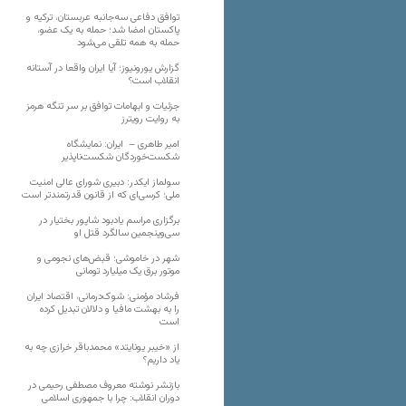
توافق دفاعی سه‌جانبه عربستان، ترکیه و
پاکستان امضا شد؛ حمله به یک عضو،
حمله به همه تلقی می‌شود
گزارش یورونیوز؛ آیا ایران واقعا در آستانه
انقلاب است؟
جزئیات و ابهامات توافق بر سر تنگه هرمز
به روایت رویترز
امیر طاهری – ایران: نمایشگاه
شکست‌خوردگان شکست‌ناپذیر
سولماز ایکدر: دبیری شورای عالی امنیت
ملی؛ کرسی‌ای که از قانون قدرتمندتر است
برگزاری مراسم یادبود شاپور بختیار در
سی‌وپنجمین سالگرد قتل او
شهر در خاموشی؛ قبض‌های نجومی و
موتور برق یک میلیارد تومانی
فرشاد مؤمنی: شوک‌درمانی، اقتصاد ایران
را به بهشت مافیا و دلالان تبدیل کرده
است
از «خیبر یونایتد» محمدباقر خرازی چه به
یاد داریم؟
بازنشر نوشته معروف مصطفی رحیمی در
دوران انقلاب: چرا با جمهوری اسلامی