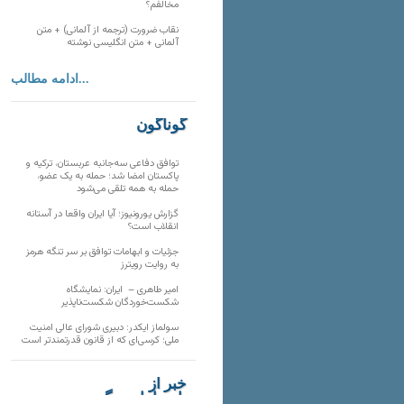
مخالفم؟
نقاب ضرورت (ترجمه از آلمانی) + متن
آلمانی + متن انگلیسی نوشته
ادامه مطالب...
گوناگون
توافق دفاعی سه‌جانبه عربستان، ترکیه و
پاکستان امضا شد؛ حمله به یک عضو،
حمله به همه تلقی می‌شود
گزارش یورونیوز؛ آیا ایران واقعا در آستانه
انقلاب است؟
جزئیات و ابهامات توافق بر سر تنگه هرمز
به روایت رویترز
امیر طاهری – ایران: نمایشگاه
شکست‌خوردگان شکست‌ناپذیر
سولماز ایکدر: دبیری شورای عالی امنیت
ملی؛ کرسی‌ای که از قانون قدرتمندتر است
خبر از
تارنماهای دیگر