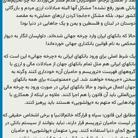
بعد از امضای برجام، اصولگرایان مدام فشار می‌آوردند که چرا تحریم‌های
بانکی هنوز رفع نشده؟ مشکل آنها البته مبادلات ارزی مردم و بازرگانی
کشور نبود، بلکه مشکل «جابجا کردن ارزهای حمایتی» به مقصد
دوستان در لبنان و فلسطین و یمن و یک جاهایی در دنیا بود!
حالا که بانکهای ایران وارد چرخه جهانی شده‌اند، دلواپسان انگار به دیوار
محکمی به نام قوانین بانکداری جهانی خورده‌اند!
یک شرط اصلی برای ورود بانکهای ایرانی به «چرخه جهانی» این است که
بانکهای ایرانی هم مثل تمام بانکهای جهان از مبادلات مالی و ارزی با
گروههای فهرست «تروریسم و حامیان آن» خودداری کنند وگرنه به
سختی «جریمه» خواهند شد. این «ممنوعیت» برای همه بانکهای
جهان اعمال می‌شود و حالا بانکهای ایرانی در صورت ورود به چرخه مالی
بین‌المللی باید آن قانون را هم اجرا کنند. علاوه بر اینکه از همکاری با
نهادهایی که متهم به «پولشویی» هستند باید پرهیز کنند.
مطابق این قانون؛ سپاه و قرارگاه خاتم‌الانبیا و برخی اشخاص حقیقی که
در لیست حامیان تروریسم قرار دارند، نباید بتوانند از سیستم بانکی در
هیچ کجای دنیا استفاده کنند. پس؛ متهمان «پولشویی» و حامیان