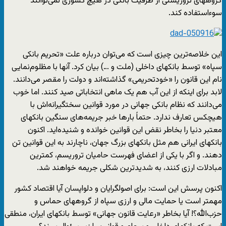
گروههای تروریستی از ظرفیت بانکی در هیچ کشوری نمی‌توانند
سوءاستفاده کند.
این خلاصه‌ترین چیزی است که می‌توان درباره علت «تحریم بانکی
سپاه» توسط بانکهای داخلی (ملت و …) بیان کرد. آنها با مظلوم‌نمایی
نام این قانون را «خودتحریمی» گذاشته‌اند و دولت را مقصر می‌دانند.
لابد برای اینکه از این آب هم یک ماهی انتخاباتی صید کنند. اما خوب
می‌دانند که نظام بانکی جهانی در مورد قوانین سختگیرانه‌اش با
هیچکس تعارف ندارد. حتماً بارها خبر جریمه‌های سنگین بانکهای
معتبر دنیا را بخاطر نقض این قوانین خوانده و شنیده‌اید. اکنون
بانکهای ایرانی هم مثل بانکهای بزرگ جهان، ناچارند به این قوانین تن
دهند‌. و اگر با یکی از اعضای فهرست حامیان تروریسم، کمترین
مبادلات ارزی کنند، به شدیدترین شکلی جریمه خواهند شد.
اکنون پرسش این است: برای اصولگرایان و دلواپسان آیا اقتصاد کشور
مهمتر است یا حمایت مالی و ارزی سپاه از گروههای حماس و
حزب‌الله؟! آیا بخاطر «رعایت قانون جهانی» توسط بانکهای ایران، منطقی