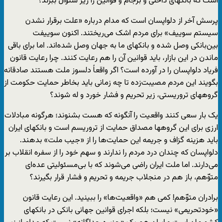
است که بانکهای داخلی و برجام و قوانین را زیر سئوال ببرند؟
پرسش آخر از دلواپسان است که مدام درباره «علت برقرار نشدن
سیستم سوییف» برای مردم اشک می‌ریختند. اکنون سوییفت
بین‌بانکی وصل شده و بانکهای ما به جهان وصل شده‌اند. اما برای باقی
ماندن در این بازار، باید قوانین آن را هم رعایت کنند. چرا رعایت قانون
فریاد دلواپسان را در آورده است؟ اگر واقعاً دلسوز ملت هستند صادقانه
بگویند این مردم مصیبت‌زده تا چه زمانی باید بخاطر حمایت حکومت از
گروههای تروریستی، زیر تحریم و فشار خورد و له شوند؟
یک بار سعی کنند واقعیت را آنگونه که هست بشنوند؛ هرگونه مبادلات
ارزی برای این گروهها مصداق حمایت از تروریسم است و بانکهای ایران
باید هزینه گزاف و جریمه این حمایت‌ها را از «جیب ملت» بدهند.
دلواپسان که چندان درد مردم را ندارند و سهم خود را از سفره انقلاب بر
می‌دارند. اما ملت ایران راضی می‌شوند که با بی‌مسئولیتی عده‌ای
متوّهم، باز هم در منجلاب جریمه و تحریم و فشار قرار بگیرند؟
برادران متوّهم! کمی هم «واقعیت‌ها» را ببینید. این رعایت قانون
«خودتحریمی» نیست؛ بلکه اجرای قوانین جهانی بانکی در بانکهای