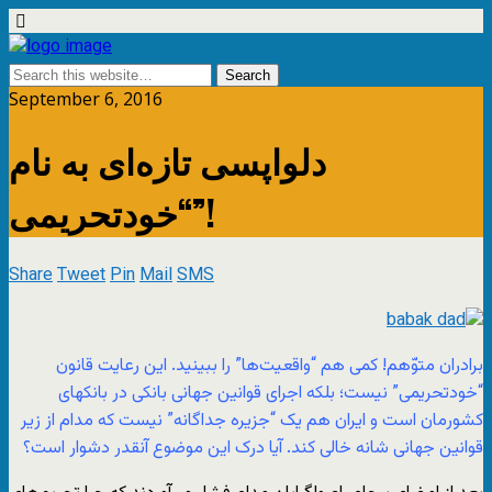
September 6, 2016
دلواپسی تازه‌ای به نام
“خودتحریمی”!
Share
Tweet
Pin
Mail
SMS
برادران متوّهم! کمی هم “واقعیت‌ها” را ببینید. این رعایت قانون
“خودتحریمی” نیست؛ بلکه اجرای قوانین جهانی بانکی در بانکهای
کشورمان است و ایران هم یک “جزیره جداگانه” نیست که مدام از زیر
قوانین جهانی شانه خالی کند. آیا درک این موضوع آنقدر دشوار است؟