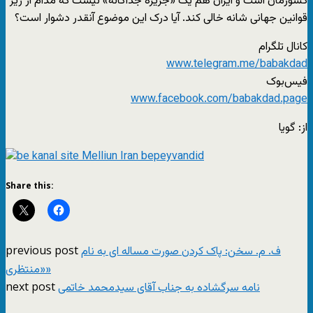
کشورمان است و ایران هم یک «جزیره جداگانه» نیست که مدام از زیر
قوانین جهانی شانه خالی کند. آیا درک این موضوع آنقدر دشوار است؟
کانال تلگرام
www.telegram.me/babakdad
فیس‌بوک
www.facebook.com/babakdad.page
از: گویا
Share this:
previous post
ف. م. سخن: پاک کردن صورت مساله اى به نام
«منتظرى»
next post
نامه سرگشاده به جناب آقای سیدمحمد خاتمی