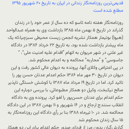
قدیمی‌ترین روزنامه‌نگار زندانی در ایران به تاریخ ۲۰ شهریور ۱۳۹۵
مطلع شده است
روزنامه‌نگار هفته نامه ئاسو که ده سال از عمر خود را در زندان
گذراند در تاریخ ۵ بهمن ماه ١٣٨۵ بازداشت وی به همراه عبدالواحد
(هیوا) بوتیمار همکار نشریه انجمن زیست محیطی سبزچیا،که یک
ماه پیشتر بازداشت شده بود، به تاریخ ٢٢ خرداد ١٣٨۶ در دادگاه
غیر علنی در شهر مریوان به اتهام “اقدام علیه امنیت ملی”، ”
جاسوسی” و “محاربه” محاکمه و به اعدام محکوم شد.
در پی اعتراض وکلای آنها، پرونده به دیوان عالی کشور رفت و این
دیوان در تاریخ ٣٠ مهر ماه ١٣٨۶ حکم اعدام عدنان حسن پور را
تائید کرد. اما در تاریخ ١٩ مرداد ماه ١٣٨٧ با کوشش خستگی ناپذیر
صالح نیکبخت، وکیل دو همکار مطبوعاتی، با بررسی دوباره این
حکم اعدام برای عدنان حسن‌پور را لغو کرد. پرونده وی به دادگاه
انقلاب سنندج ارجاع و در ١۶ شهریور و ١١ بهمن ١٣٨٧ در این دادگاه
محاکمه‌ شد. در ١٠ تیرماه ١٣٨٨ بنا بر رأی دادگاه این روزنامه‌نگار به
١۵ سال زندان محکوم شد
گزارش‌گران بدون مرز از فردای صدور حکم اعدام برای این دو همکار