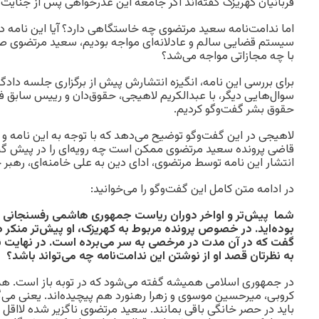
قربانیان کهریزک گفته‌اند اگر جامعه این عذرخواهی پس از جنایت 
اما ندامت‌نامه سعید مرتضوی چه خاستگاهی دارد؟ آیا این نامه در 
سیستم قضایی سالم و عادلانه‌ای مواجه بودیم، سعید مرتضوی صرف
با چه مجازاتی مواجه می‌شد؟
برای بررسی این نامه، انگیزه انتشارش پیش از برگزاری جلسه دادگا
سوال‌هایی دیگر، با عبدالکریم لاهیجی، حقوق‌دان و رییس سابق ف
حقوق بشر گفت‌وگو کردیم.
لاهیجی در این گفت‌وگو توضیح می‌دهد که با توجه به این نامه و
قاضی پرونده سعید مرتضوی ممکن است چه رویه‌ای را در پیش گیرد.
انتشار این نامه توسط مرتضوی، ادای دین به علی خامنه‌ای، رهب
در ادامه متن کامل این گفت‌وگو را می‌خوانید
:
شما
پیش‌تر و اواخر دوران ریاست جمهوری هاشمی ‌رفسنجانی 
بوده‌اید. در خصوص پرونده مربوط به کهریزک
،
او پیش‌تر منکر 
گفت که در آن مدت در مرخصی به سر می‌برده است. در نهایت ن
به نظرتان قصد او از نوشتن این ندامت‌نامه چه می‌تواند باشد؟
در جمهوری اسلامی همیشه گفته می‌شود که در توبه باز است. ه
کروبی، میرحسین موسوی و زهرا رهنورد هم پیچیده‌اند. یعنی می‌گوین
باید در حصر خانگی باقی بمانند. سعید مرتضوی ناگزیر شده لااقل پ