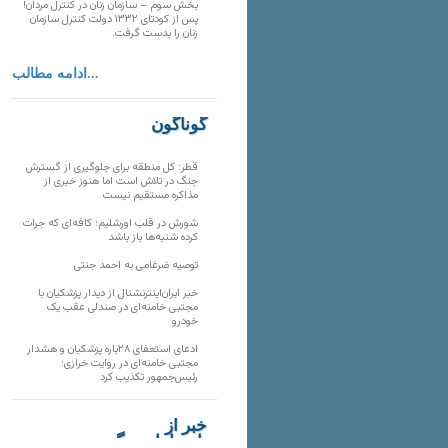
بخش سوم – سازمان زنان در کنترل مردان!
پس از کودتای ۱۳۳۲ دولت کنترل سازمان
زنان را بدست گرفت.
ادامه مطالب...
گوناگون
قطر: کل منطقه برای جلوگیری از گسترش
جنگ در تلاش است اما هنوز خبری از
مذاکره مستقیم نیست
شورش در قلب اورشلیم؛ کافه‌ای که جرات
کرده شنبه‌ها باز باشد
توصیه ضرغامی به احمد جنتی
خبر ایران‌اینترنشنال از دیدار پزشکیان با
مجتبی خامنه‌ای در صندلی عقب یک
خودرو
ادعای استعفای ۲۸باره پزشکیان و هشدار
مجتبی خامنه‌ای در روایت خرازی؛
رئیس‌جمهور تکذیب کرد
خبر از
تارنماهای دیگر