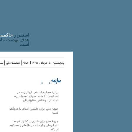
استقرار
حاکميت
هدف نهضت ملی 
است
پنجشنبه, ۱۵ مرداد , ۱۴۰۵ |
خانه
نهضت ملی
ساز
بیانیه
سازمان‌های
ملی
بیانیه مجامع اسلامی ایرانیان – در
محکومیت اعدام، سرکوب سیاسی–
اجتماعی، و نقض حقوق زنان
جبهه ملی ایران: ماشین اعدام را متوقف
کنید!
جبهه ملی ایران-خارج از کشور انجام
اعدام‌های وقیحانه در ملأِعام را محکوم
می‌کند