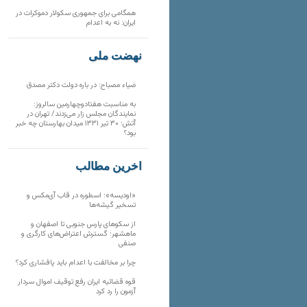
همگامی برای جمهوری سکولار دموکرات در
ایران: نه به اعدام
نهضت ملی
ضیاء مصباح: در باره دولت دکتر مصدق
به مناسبت هفتادوچهارمین سالروز:
نمایندگان مجلس زار می‌زدند/ تهران در
آتش؛ ۳۰ تیر ۱۳۳۱ میدان بهارستان چه خبر
بود؟
آخرین مطالب
«اودیسه»؛ اسطوره در قاب آی‌مکس و
تسخیر گیشه‌ها
از سکوهای پارس جنوبی تا اصفهان و
ماهشهر؛ گسترش اعتراض‌های کارگری و
صنفی
چرا بر مخالفت با اعدام باید پافشاری کرد؟
قوه قضائیه ایران رفع توقیف اموال سردار
آزمون را رد کرد