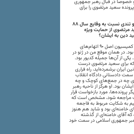
و خصوصا در قبال رهبر جمهوری
پرونده سعید مرتضوی را برای
 و تندی نسبت به وقایع سال
۸۸
ید مرتضوی از حمایت ویژه
ید دین به ایشان؟
به پرونده زهرا کاظمی برگردیم. محسن آرمین در مجلس ششم در کمیسیون اصل ۹۰ اتهام‌های
ود. در همان موقع من در ژنو در
کی از آن‌ها جمیله کدیور بود.
 که برای سعید مرتضوی درست
 ایران برشمرده‌اید، راه فراری
 سمت دادستانی دادگاه انقلاب
‌ای چه در جمع‌های کوچک و چه
ان بود. او هرگز از ناحیه رهبر
ر پرونده‌ها، مورد بازخواست قرار
قضات مراجعه شود، مشخص است که
یم به شکایت مربوط به فاجعه
قای خامنه‌ای بود و شاید هم هنوز
ه که آقای خامنه‌ای از گذشته
رهبر جمهوری اسلامی در سمت خود