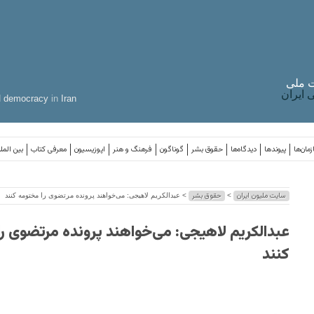
 ملی
ایران
d
democracy
in
Iran
مان‌ها
پیوندها
دیدگاه‌ها
حقوق بشر
گوناگون
فرهنگ و هنر
اپوزیسیون
معرفی کتاب
بین المل
سایت ملیون ایران
حقوق بشر
>
> عبدالکریم لاهیجی: می‌خواهند پرونده مرتضوی را مختومه کنند
عبدالکریم لاهیجی: می‌خواهند پرونده مرتضوی ر
کنند