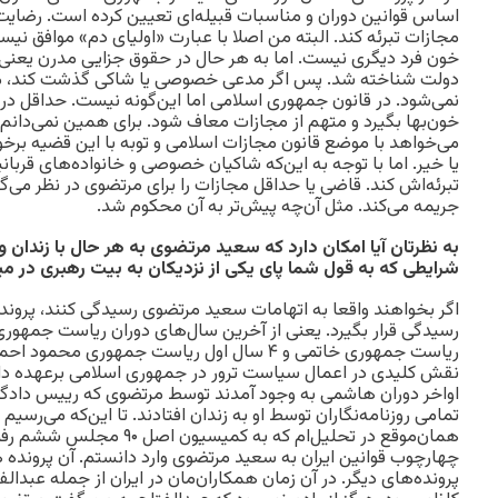
اساس قوانین دوران و مناسبات قبیله‌ای تعیین کرده است. رضایت او
مجازات تبرئه کند. البته من اصلا با عبارت «اولیای دم» موافق 
دولت شناخته شد. پس اگر مدعی خصوصی یا شاکی گذشت کند، مت
نمی‌شود. در قانون جمهوری اسلامی اما این‌گونه نیست. حداقل در
خون‌بها بگیرد و متهم از مجازات معاف شود. برای همین نمی‌دانم آ
می‌خواهد با موضع قانون مجازات اسلامی و توبه با این قضیه برخو
یا خیر. اما با توجه به این‌که شاکیان خصوصی و خانواده‌های قربانی
تبرئه‌اش کند. قاضی یا حداقل مجازات را برای مرتضوی در نظر می‌گیرد
جریمه می‌کند. مثل آن‌چه پیش‌تر به آن محکوم شد.
به نظرتان آیا امکان دارد که سعید مرتضوی به هر حال با زندا
شرایطی که به قول شما پای یکی از نزدیکان به بیت رهبری در م
رسیدگی قرار بگیرد. یعنی از آخرین سال‌های دوران ریاست جمهوری
ریاست جمهوری خاتمی و ۴ سال اول ریاست جمهوری مح
نقش کلیدی در اعمال سیاست ترور در جمهوری اسلامی برعهده دارد.
اواخر دوران هاشمی به وجود آمدند توسط مرتضوی که رییس دادگا
تمامی روزنامه‌نگاران توسط او به زندان افتادند. تا این‌که می‌رسی
همان‌موقع در تحلیل‌ام که به کمیس
چهارچوب قوانین ایران به سعید مرتضوی وارد دانستم. آن پرونده 
پرونده‌های دیگر. در آن زمان همکاران‌مان در ایران از جمله عبدال