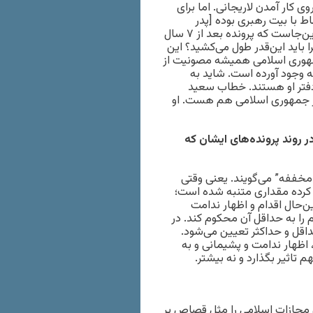
 کار آمدن لاریجانی. اما برای
ط با بیت رهبری بوده [پدر
محسن روح‌الامینی]، از طرفی بازتاب فاجعه کهریزک هم کم نبود. این‌جاست که پرونده بعد از ۷ سال
باید این‌قدر طول می‌کشید؟ این
مهوری اسلامی همیشه مصونیت از
 وجود آورده است. شاید به
دفتر او هستند. خطاب سعید
بر جمهوری اسلامی هم هست. او
ر روند پرونده‌های ایشان که
 مخففه” می‌گویند. یعنی وقتی
 کرده مقداری متنبه شده است؛
ن‌حال اقدام و اظهار ندامت
 را به حداقل آن محکوم کند. در
اقل و حداکثر تعیین می‌شود.
زا، اظهار ندامت و پشیمانی و به
تاثیر بگذارد و نه بیشتر.
ن مجازات اسلامی را مثل قصاص بر