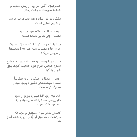
عصر ایران: آقای خرازی! از ریش سفید و
عمامه سیاهت خجالت بکش
بقائی: توافق ایران و عمان در مرحله بررسی
و تدوین نهایی است
روبیو: مذاکرات تنگه هرمز پیشرفت
داشته، ولی نهایی نشده است
پیشرفت در مذاکرات تنگه هرمز؛ بلومبرگ:
ایران اجازه عملیات مین‌روبی به اروپایی‌ها
را بررسی می‌کند
نتانیاهو با وجود دریافت تضمین درباره خلع
سلاح حماس، طرح مورد حمایت آمریکا برای
غزه را رد کرد
رویترز: آمریکا در جنگ با ایران «تقریباً
تمام» موشک‌های دقیق دوربرد خود را
مصرف کرده است
اتحادیه اروپا ۱.۴ میلیارد یورو از سود
دارایی‌های مسدودشده روسیه را به
اوکراین ‏اختصاص داد
کاهش تنش میان اسرائیل و حزب‌الله؛
بازگشت ۸۰۰ هزار آوارۀ لبنانی به خانه‌ آغاز
شد