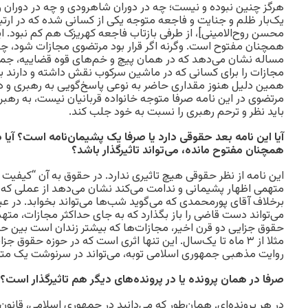
هرگز چنین نبوده و نیست؛ چه در دوران شاهرودی و چه در دوران روی
یک‌بار ظلم و جنایت و فاجعه‌ متوجه یکی از کسانی شده که در ارتبا
همچنان مفتوح است. وگرنه اگر قرار بود مرتضوی مجازات شود، چرا 
مساله نشان می‌دهد که در همان پیچ و خم‌های قوه قضاییه، ج
مجازات را برای کسانی که در ماشین سرکوب نقش داشته و دارند به
همین دلیل هنوز مقداری حاضر به نوعی پاسخ‌گویی به رهبری و 
مرتضوی در این نامه صرفا متوجه خانواده قربانیان نیست، به ره
باید نظر و ترحم رهبری را نسبت به خود جلب کند.
آیا این نامه بعد حقوقی دارد یا صرفا یک پشیمان‌نامه است؟ آیا د
همچنان مفتوح مانده، می‌تواند تاثیرگذار باشد؟
این نامه از نظر حقوقی هیچ‌ تاثیری ندارد. در حقوق به آن “کیفیت
متهمی اظهار پشیمانی و ندامت می‌کند نشان می‌دهد از عملی که
برخلاف آقای پورمحمدی که می‌گوید شب‌ها می‌تواند بخوابد. در عی
می‌تواند دست قاضی را باز بگذارد که به جای حداکثر مجازات، متهم
حقوق جزایی دو قرن اخیر، مجازات‌ها که بیشتر زندان است بین حد
مثلا از ۳ ماه تا یک‌سال. این تنها اثری است که در حوزه حقوق ج
روایت مذهبی جمهوری اسلامی توبه، می‌تواند در سرنوشت یک متهم 
صرفا در همان پرونده یا در پرونده‌های دیگر هم تاثیرگذار است؟
در هر پرونده‌ای. همان‌طور که می‌دانید در جمهوری اسلامی، قانو