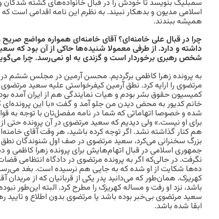
سمبلیک بنویسد تا خودش را در قبال خانواده‌های کشته ‌شدگان 
اسلامی مدیون و بدهکار نبیند. به نظرم این نامه اقدامی است که 
همیشه ببندند.
چرا در قبال علی خامنه‌ای؟ آقای خامنه‌ای همواره مواضع صریح
داشته و دارد. از طرفی معمولا شنیده‌ها حاکی از آن بود که سع
شخص رهبری برخوردار است و گزندی به او نمی‌رسد. چرا می‌گوی
مرتضوی را ارایه کرد. نطق آرمین کیفرخواستی علیه سعید مرتضوی ب
کمیسیون حقوق بشر بودم و هیات نمایندگی هم از ایران آمده بود. ی
خانم کدیور به محض دیدن من جلو آمد و گفت «با این پرونده‌ای
شده و خصوصا اتهاماتی که شما در نامه مفصل‌تان با توجه به قوانین
برای او نیست.» ولی دیدیم که سعید مرتضوی در آن پرونده حتی از
هم کنار گذاشته نشد. اگر توجه کرده باشید، هر وقت آقای خامنه
بزرگ سخنرانی می‌کرد، سعید مرتضوی در صف اول شنوندگان نطق ایش
جمهوری اسلامی در قبال اتهام‌هایش برای پرونده زهرا کاظمی و دیگ
نگرفت. در حالی‌که اگر به پرونده مرتضوی در دادگاه انتظامی 
ده‌ها شکایت از او شده که به جایی هم نرسیده است. بغد می‌رس
کهریزک. همان‌طور که می‌دانید پدر یکی از قربانیان که از مریدان آ
باشد، نزد او رفت و مساله کهریزک را مطرح کرد. البته این‌طور نبود
سعید مرتضوی بی‌خبر بوده باشد یا مرتضوی بدون اطلاع و تایید 
ابقا شده باشد.