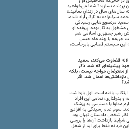
وی در حالی‌که مخاطبش او و
ن پرونده بسازید؟ شما می‌خواهید
که سال‌های سال در زندان بمانید.»‌
ت. محمد سیف‌زاده به تازگی آزاد شده.
 سعید مرتضوی‌هایی رسیدگی
شغول به کار بوده، پرونده او
 گوش رهبر جمهوری اسلامی هم
اخت جریمه یا چند ماه حبس
ی‌که این سیستم قضایی پابرجاست،
لانه قضاوت می‌کند، سعید
جود پیشینه‌ای که شما ذکر
ز معترضان مواجه نیست، بلکه
 بازداشتی‌ها اعمال شد. اگر
شد؟
 ارتکاب یافته است. اول بازداشت
 و بدرفتاری؛ تمامی این افراد
ازم مداوا یا دسترسی به پزشک
دند. سوم عدم رسیدگی به افرادی
 نظر شخص دادستان تهران بود.
شرایط بازداشت‌ آن‌ها را بررسی
ن فرد نه فقط برای ابد از شغل