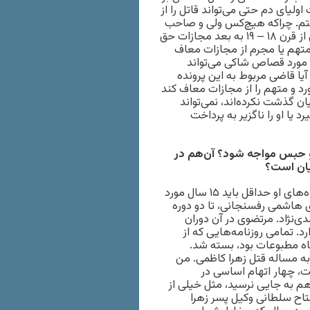
لیای دم حتی می‌تواند قاتل را از
نیستم. چراکه هیچ‌کس ولی و صاحب
خون فرد دیگری نیست. اما به هر حال در حقوق جزایی مدرن یعنی از قرن ۱۸ – ۱۹ به بعد مجازات حق
هم یا مجرم از مجازات معاف
 مورد قصاص شاکی می‌تواند
یا قاضی مربوط به این پرونده
رد و متهم را از مجازات معاف کند
ان گذشت نکرده‌اند، نمی‌تواند
 یا او را ناگزیر به پرداخت
ن و حبس مواجه شود؟ آن‌هم در
یان است؟
اگر بخواهند واقعا به اتهامات سعید مرتضوی رسیدگی کنند، پرونده‌های او حداقل باید ۱۵ سال مورد
 هاشمی رفسنجانی، تا دو دوره
مود احمدی‌نژاد. مرتضوی در آن دوران
 تمامی روزنامه‌هایی که از
ه مطبوعات بود، بسته شد.
م به مساله قتل زهرا کاظمی. من
یون اصل ۹۰ مجلس ششم رفت، چهار اتهام اساسی در
هم به جایی نرسید، مثل خیلی از
فتاح سلطانی وکیل پسر زهرا