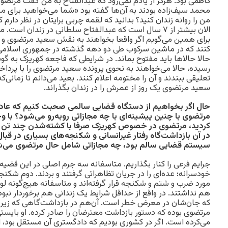
کاظمی بود. هرگز از یادم نمی‌رود که عبدالفتاح به من گفت مرتض
محمد سیف‌زاده بودند به آن‌ها گفته بود «شما می‌خواهید برای م
من را روانه زندان کنید؟ بدانید که لقمه چربی برایتان در نظر دارم 
الان بیشتر از ۷ سال است که عبدالفتاح سلطانی در زندان اس
برای همین می‌گویم اگر واقعا بخواهند به نقش سعید مرتضوی و
کنند که در ماشین سرکوب طی دو دهه گذشته در جمهوری اسلامی م
حالا حالاها باید مفتوح بماند. در شرایطی که فاجعه کهریزک به
رسیده، حالا می‌خواهند به نحوی پرونده سعید مرتضوی را با پرد
تعلیقی ببندند و آن را مختومه اعلام کنند. بعید می‌دانم تا زمان
سعید مرتضوی یک روز از عمرش را در زندان بگذراند.
حال اگر بخواهیم از دستگاه قضایی سالمی صحبت کنیم که عاد
مرتضوی با چنین پیشینه‌ای با چه مجازاتی روبه‌رو می‌شود؟ با و
کردید، مرتضوی در خصوص کهریزک صرفا با کشته‌شدن چند تن ا
در آن بازداشت‌گاه رفتار غیرانسانی و شکنجه‌های بسیاری در قبال
سیستم قضایی سالم بود، چه مجازاتی شامل حال مرتضوی می‌
جرایم فرعی را کنار بگذاریم. متاسفانه سه جرم اصلی در این قضیه
خودسرانه؛ عده‌ای را در جریان تظاهراتی گرفتند و بردند. دوم شکنجه
مورد ضرب و شتم و شکنجه قرار گرفته‌اند و متاسفانه هیچ‌گونه لو
هم نداشتند. در واقع از حداقل شرایط یک زندانی هم برخوردار نبو
که جان‌شان در معرض خطر است. آن‌هم در بازداشت‌گاهی که زیر
مرتضوی بوده که دستور بازداشت معترضان را صادر کرده. او بایستی 
می‌کرده است. اگر در کشوری بودیم که دادگستری آن مستقل بود، ای