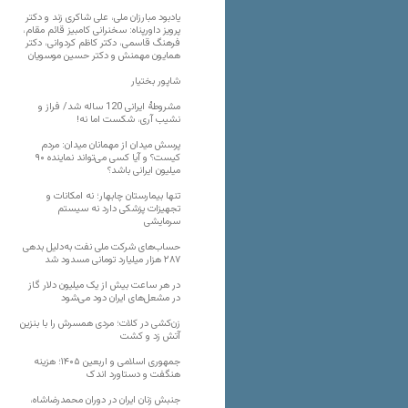
یادبود مبارزان ملی، علی شاکری زند و دکتر
پرویز داورپناه: سخنرانی کامبیز قائم مقام،
فرهنگ قاسمی، دکتر کاظم کردوانی، دکتر
همایون مهمنش و دکتر حسین موسویان
شاپور بختیار
مشروطۀ ایرانی 120 ساله شد/ فراز و
نشیب آری، شکست اما نه!
پرسش میدان از مهمانان میدان: مردم
کیست؟ و آیا کسی می‌تواند نماینده ۹۰
میلیون ایرانی باشد؟
تنها بیمارستان چابهار؛ نه امکانات و
تجهیزات پزشکی دارد نه سیستم
سرمایشی
حساب‌های شرکت ملی نفت به‌دلیل بدهی
۲۸۷ هزار میلیارد تومانی مسدود شد
در هر ساعت بیش از یک میلیون دلار گاز
در مشعل‌های ایران دود می‌شود
زن‌کشی در کلات؛ مردی همسرش را با بنزین
آتش زد و کشت
جمهوری اسلامی و اربعین ۱۴۰۵؛ هزینه
هنگفت و دستاورد اندک
جنبش زنان ایران در دوران محمدرضاشاه،