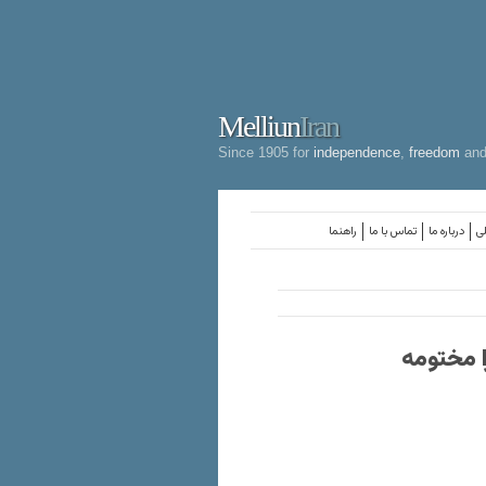
Melliun
Iran
Since 1905 for
independence
,
freedom
an
لی
درباره ما
تماس با ما
راهنما
ا مختومه