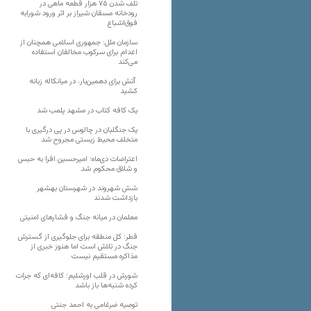
تلف شدن ۷۵ هزار قطعه ماهی در
رودخانه مسقان شیراز بر اثر ورود شورابه
فوق‌اشباع
سازمان ملل: جمهوری اسلامی همچنان از
اعدام برای سرکوب مخالفان استفاده
می‌کند
آتش برای دهمین‌بار، در میانکاله زبانه
کشید
یک کافه کتاب در مشهد پلمب شد
یک جنگلبان در چالوس در پی درگیری با
متخلف محیط زیستی مجروح شد
اعتراضات دی‌ماه؛ امیرحسین افرا به حبس
و شلاق محکوم شد
شش شهروند در شهرستان بهشهر
بازداشت شدند
معلمان در میانه جنگ و فشارهای امنیتی
قطر: کل منطقه برای جلوگیری از گسترش
جنگ در تلاش است اما هنوز خبری از
مذاکره مستقیم نیست
شورش در قلب اورشلیم؛ کافه‌ای که جرات
کرده شنبه‌ها باز باشد
توصیه ضرغامی به احمد جنتی