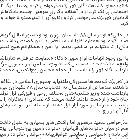
زیتون-آیدا قجر
:
ندامت‌نامه‌ای که یکشنبه از جانب سعید مرتضوی 
خانواده‌های کشته‌شدگان کهریزک عذرخواهی کرده بود، بار دیگر نام 
اجتماعی پررنگ کرد. او در آستانه برگزاری سومین جلسه دادگاه‌اش در
قربانیان کهریزک عذرخواهی کرد و وقایع آن را «غیرعمدی» خواند 
کرد.
در حالی‌که او در سال ۸۸ دادستان تهران بود و دستور ان
صادر کرده بود همواره اظهارات متناقضی در این خصوص داشت: «ز
دفاع از تز دکترایم در مرخصی بودم» یا «من و همکارانم هیچ نقشی
با این وجود اتهامات او از سوی دادگاه «معاونت در قتل»، «بازدا
واقع» شناخته شد. همچنین کمیته ویژه مجلس او را مسوول مرگ 
بازداشت‌گاه کهریزک دانست؛ از جمله محسن روح‌الامینی، محمد کام
در کهریزک که بعدها مسوولان بلندپایه جمهوری اسلامی در لفافه ب
داشتند، صدها تن از معترضان 
بازداشت شده و زیر شکنجه‌های مختلف روحی و فیزیکی قرار گرفتند
جان خود را از دست دادند. گفته می‌شد که تعدادی از بزه‌کاران را به
بودند تا معترضان را مورد آزار قرار دهند. از جمله ضرب و شتم‌های
آثار آن در رنج‌اند.
عذرخواهی سعید مرتضوی اما واکنش‌های بسیاری به دنبال داشت؛
هم در میان خانواده‌های قربانیان. خانواده رامین پوراندرجانی، پ
این نامه را «سیاسی و نمایشی عوام‌فریبانه» خواند و خانواده رامین 