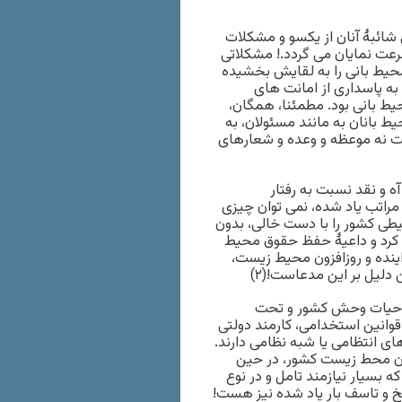
ائبۀ آنان از یکسو و مشکلات
رعت نمایان می گردد.! مشکلاتی
محیط بانی را به لقایش بخشیده
ه پاسداری از امانت های
یط بانی بود. مطمئنا، همگان،
یط بانان به مانند مسئولان، به
ت نه موعظه و وعده و شعارهای
 و نقد نسبت به رفتار
راتب یاد شده، نمی توان چیزی
طی کشور را با دست خالی، بدون
ظ کرد و داعیۀ حفظ حقوق محیط
راینده و روزافزون محیط زیست،
لیل بر این مدعاست!(۲)
و حیات وحش کشور و تحت
نین استخدامی، کارمند دولتی
ی انتظامی یا شبه نظامی دارند.
د نفر از محیط بانان محط زیست کشور، در حین
 ایران کشته شده‌اند(۳). مساله ای که بسیار نیازمند تامل و در نوع
لخ و تاسف بار یاد شده نیز هست!