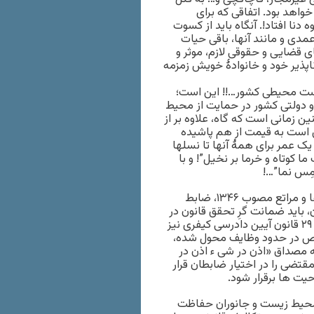
اهد بود. اتفاقی که برای
دنا افتاد!. آنگاه باید از کسوت
مدی و مانند آنها، باقی حیات
ی قضایی و حقوقی لازم، موثر و
 ناپذیر خود و خانوادۀ خویش زمزمه
یست محیطی کشور…!! این است؛
 دولتی کشور در حمایت از محیط
زمانی است که گاه، علاوه بر از
است به قیمت از هم پاشیده
یک عمر برای همۀ آنها تا نسلها
ا کوتاه و خرما بر نخیل”! و با
مِس نما”…!
محیط بانان طبق ماده ۵۴ قانون حفاظت و بهره برداری از جنگل ها و مراتع مصوب ۱۳۴۶، ضابط
باید ضمانت گرِ تحقق قانون در
حوزه مسوولیتی خود باشند. برابر بند ب اصلاحی ۲۴/۳/۱۳۹۴ ماده ۲۹ قانون آیین دادرسی کیفری نیز
ص در حدود وظایف محول شده،
مصداق «اذن در شی ء اذن در
قتضی را در اختیار ضابطان قرار
یت ها برقرار شود.
 محیط زیست و جانوران حفاظت