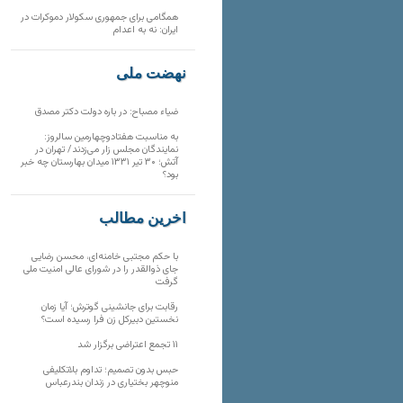
همگامی برای جمهوری سکولار دموکرات در
ایران: نه به اعدام
نهضت ملی
ضیاء مصباح: در باره دولت دکتر مصدق
به مناسبت هفتادوچهارمین سالروز:
نمایندگان مجلس زار می‌زدند/ تهران در
آتش؛ ۳۰ تیر ۱۳۳۱ میدان بهارستان چه خبر
بود؟
آخرین مطالب
با حکم مجتبی خامنه‌ای، محسن رضایی
جای ذوالقدر را در شورای عالی امنیت ملی
گرفت
رقابت برای جانشینی گوترش؛ آیا زمان
نخستین دبیرکل زن فرا رسیده است؟
۱۱ تجمع اعتراضی برگزار شد
حبس بدون تصمیم؛ تداوم بلاتکلیفی
منوچهر بختیاری در زندان بندرعباس