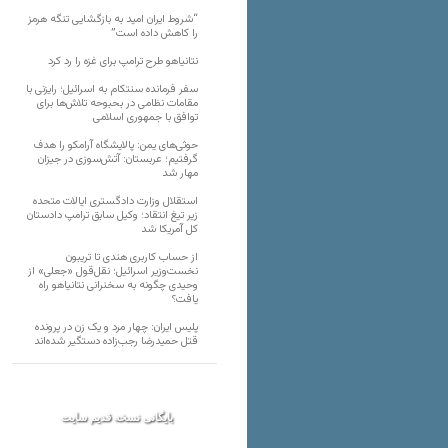
“شروط ایران امید به بازگشایی تنگه هرمز
را کاهش داده است”‌
نتانیاهو طرح ترامپ برای غزه را رد کرد
سفر فرمانده سنتکام به اسرائیل؛ رایزنی با
مقامات نظامی در بحبوحه تلاش‌ها برای
توافق با جمهوری اسلامی
حوثی‌های یمن: پالایشگاه آرامکو را هدف
گرفتیم؛ عربستان: آتش‌سوزی در جیزان
مهار شد
استقلال وزارت دادگستری ایالات متحده
زیر تیغ انتقاد‌؛ وکیل سابق ترامپ دادستان
کل آمریکا شد
از حساب کاربری هندی تا تریبون
نخست‌وزیر اسرائیل؛ نقل‌قول «جعلی» از
وحیدی چگونه به سخنرانی نتانیاهو راه
یافت؟
پلیس ایران: چهار مرد و یک زن در پرونده
قتل حمیدرضا رجب‌زاده دستگیر شده‌اند
بایگانی نسخه قدیم سایت