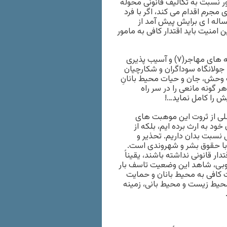
ر نسبت به تکالیف قانونی محوله
مجرم اقدام می کند، اگر با فرد
ساله ا ی برایش پیش آمد از
 امنیت باید اقتدار کافی به مامور
محیط زیست با گونه های جانوری در معرض خطر و انقراض و گونه های مهاجر(۷) و آسیب پذیری
 جولانگاه سوداگران و شکارچیان
وحش، جان و حیات محیط بانانِ
ر گونه مانعی را در سر راه
 را کامل نماید…!
لی از ثروت این موهبت های
خود به ارث برده ایم، بلکه از
ات دینی، ید امانی نسبت بدان داریم. تحذیر و
ا حقوق بشر و شهروندی است.
ر قانونی نداشته باشند، یقیناً
 این روزها نیز به خوبی، شاهد این وضعیت تاسف بار
ت کافی به محیط بانان و حمایت
محیط زیست و محیط بانی، زمینه