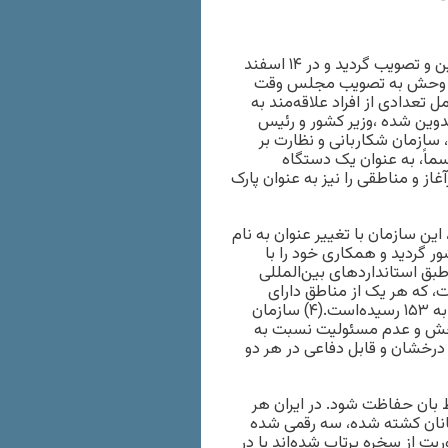
اولین احکام قانونی در باب شکار در تاریخ ۱۸ اردیبهشت ۱۳۰۷ تدوین و تصویب گردید و در ۱۴ اسفند
حیات وحش به تصویب مجلس وقت
تعدادی از افراد علاقه‌مند به
دوین شده ،وزیر کشور و رئیس
 سازمان شکاربانی و نظارت بر
ازمان رسماً، به عنوان یک دستگاه
ز و مناطقی را نیز به عنوان پارک
 این سازمان با تغییر عنوان به نام
ردید و همکاری خود را با
بق استانداردهای بین‌المللی
، که هر یک از مناطق دارای
شرایط و مقررات خاص بوده و هم اکنون، تعداد آن‌ها در کل کشور به ۱۵۳ رسیده‌است.(۴) سازمان
وحش و عدم مسئولیت نسبت به
 درخشان و قابل دفاعی در هر دو
باید توسط یک محیط بان حفاظت شود. در ایران هر
 محیط‌بانان کشته شده، سه رقمی شده
ت از سخره پرتاب شده‌اند یا در