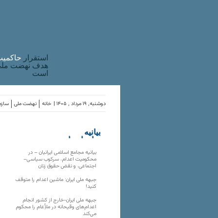
استقرار
حاکميت
هدف نهضت ملی 
است
دوشنبه, ۱۹ مرداد , ۱۴۰۵ |
خانه
نهضت ملی
سازما
بیانیه
سازمان‌های
ملی
بیانیه مجامع اسلامی ایرانیان – در
محکومیت اعدام، سرکوب سیاسی–
اجتماعی، و نقض حقوق زنان
جبهه ملی ایران: ماشین اعدام را متوقف
کنید!
جبهه ملی ایران-خارج از کشور انجام
اعدام‌های وقیحانه در ملأِعام را محکوم
می‌کند