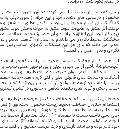
در مقام نکوداشت آن برآمد…!
زمانی که سخن از محیط بانان می گردد؛ عشق و شوق و خدمت بی ش
مشهود و نارسایی های متعدد آنها و این حرفه از سوی دیگر، به س
که اگر کسانی غیر از محیط بانان بودند تاکنون عطای این شغل و 
بودند. اگر عشق به طبیعت نبود، عشق به حیات وحش نبود، عشق ب
پروردگار نبود، این اتفاق می افتاد و آن هم، ترک خدمت مقدس مح
مشکلات محیط بانان را می دانند و به ابعاد آن آگاهند. مردم و مح
خوبی می دانند که برای حل این مشکلات ،گامهای اساسی نیاز اس
تکراری و بدون عمل و واقعیت!
این هم، یکی از معضلات اساسی محیط بانی است که جز تاسف و آه
غیرمسئولانۀ ناشی از بی مهری عینی و بی توجهی عملی نسبت به م
در این باره گفت…! نمی توان طبیعت و میراث طبیعی و زیست محی
امکانات و حمایت های قانونی، ملی و فنی لازم و همه جانبه حف
زیست را داشت و توهم غیر واقع آنرا نیز در سر پروراند..! تخریب ف
حیات وحش و گونه های متعدد گیاهی و جانوری در کشور، کمترین د
محیط‌بان، کسی است که به حفاظت و کنترلِ عرصه‌های طبیعی 
استخدام سازمان حفاظت محیط زیست مشغول است. وی از نظر قوا
به شمار رفته، اما نظر به شرایط کاری خویش، وضعیتی شبیه نیروها
جای بسی تاسف هست تا مهرماه ۱۳۹۳، یک ص
انجام مسئولیت محیط بانی در
خود نادر بوده و نیازمند بازنگری و درک درست حقایق و واقعیات ت