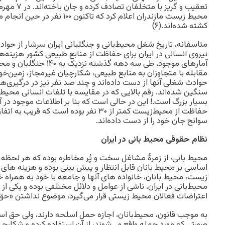
محیط زیست مازندران اعلام کرد که تاکن
کشته شده‌اند.(۶)
متاسفانه، تاریخ شغل محیط‌بانی و جنگلبانی ایران سرشار از حوا
نیروی انسانی در ایران برای حفاظت از منابع طبیعی کشور هزینه‌ها
آمارهای موجود، طی سه دهه گذشت
مقابله با متجاوزان به منابع طبیعی، شکارچیان غیر‌مجاز، زمین‌خوار
حوادث شغلی آنها از دست داده‌اند و چند صد نفر نیز در درگیری‌ه
سنگین شده‌اند. رقم بالایی که در مقایسه با تلفات انسانی محیط‌
حفاظت از محیط‌زیست کمتر از ۳۰ نفر بوده است 
سوانح جان خود را از دست داده‌اند.
نظام حقوقی محیط بانی در ایران
محیط بانی، از زمرۀ مشاغل سخت و پُر مخاطره بوده که هر لحظه 
اساسی بر محیط بانان قابل انتظار و پیش بینی بوده و هزینه های غ
زیست، محیط بانان، خانواده های آنها و جامعه با خود به همراه خ
محیط‌بانی در ایران، ناشی از عوامل و دلائل مختلفی بوده و یکی از د
اعتراضات فعالان محیط زیستی قرار می‌گیرد، موضوع نداشتن «حق 
به موجب قانون، محیط‌بانان، اجازه حمل اسلحه دارند، ولی حق استفاد
صورتی که مورد حمله واقع می‌شوند، از آن استفاده کرده و شکارچ