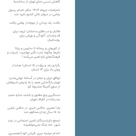
کاهش نسبی دمای تهران از سه‌شنبه
اعتراضات دی‌ماه ۱۴۰۴؛ حکم اعدام رسول
رضایی در دیوان عالی کشور تایید شد
بافت؛ یک زندانی از چوبه‌دار رهایی یافت
طالبان و تب طلای بدخشان؛ ثروت برای
قدرتمندان، آلودگی و ویرانی برای
روستاییان
از کوروش و ریحانه تا سایرس و ریانا؛
نام‌ها چگونه تحت تأثیر مهاجرت، ادبیات و
فرهنگ‌های تازه تغییر می‌کنند؟
رگبارو رعد و برق در ۱۵ استان/ هشدار
وزش باد برای ۱۳ استان‌
توافق ایران و عمان در آستانه نهایی‌شدن؛
تهران بازگشایی هرمز را به پذیرش شروطش
از سوی آمریکا مشروط کرد
دستگیری پنج مظنون و کشف جنازه حمید
رجب‌زاده در اطراف تهران
یلدا معیری، عکاس خبری، در حکمی غیابی
به ۱۵ سال زندان محکوم شد
تجمع بازنشستگان تامین اجتماعی در چند
شهر: «ما جنگ نمی‌خواهیم»
اعدام مرضیه نیری، قربانی کودک‌همسری،