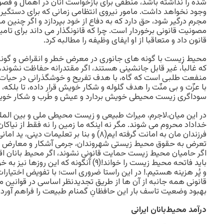
شده را نداشته باشد، منطقی برای بازخواست آنان در اهمال و قصو
وجود نخواهد داشت. مامور نیروی انتظامی زمانی که برای دستگیری 
مجرم درگیر شود، حق دارد که به دفاع از خود بپردازد و اگر چنین م
مصونیت قانونی برخوردار است. چرا که قانونگذار می داند برای تامین
قانون داد و متعاقبا از او ایفای وظیفه را مطالبه کرد.
که غالباً، غیر قابل جانشینی هستند، اگر مقتدرانه حفاظت نشوند،
منفعت طلبی است که گاه، با هدف تفریح و خوشگذرانی در حیات 
با عزّت و بی منّت را هدف گلوله و شکار خویش قرار داده، تا بلکه، ه
سوداگری زیست محیطی خویش بردارد و عیش و طَرب و شکار خویش
در این میان،لاجرم، میراث طبیعی و زیست محیطی ملی و بین المل
خداداد محروم می شوند. مگر نه اینکه ما زمین را نه فقط از نیاکان 
فرزندان مان به امانت گرفته ایم(۸) و بنا بر تعلیم
تعرض به حقوق محیط زیستی شهروندان، جرمی آشکار و معارض ب
اگر حامیان محیط زیست حمایت قانونی نشوند، اگر محیط بانان اقتدا
باید فاتحه محیط زیست را خواند!(۹) آنگونه که
و پُر هزینه هستیم.! در این راستا ضروری است؛ با تفویض اختیارا
قانونی همه جانبه از آن ها از طریق تجدیدنظر اساسی در قوانین 
بهبود وضعیت تاسف بار این حافظانِ گمنام طبیعت را فراهم آورد.
درآمد محیط‌بانان ایرانی