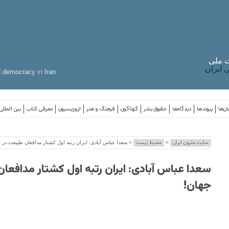
 ملی
ایران
d
democracy
in
Iran
ن‌ها
پیوندها
دیدگاه‌ها
حقوق بشر
گوناگون
فرهنگ و هنر
اپوزیسیون
معرفی کتاب
بین المللی
سایت ملیون ایران
محیط زیست
>
> سعدا عباس آبادی: ایران رتبه اول کشتار مدافعان طبیعت در 
سعدا عباس آبادی: ایران رتبه اول کشتار مدافعا
جهان!