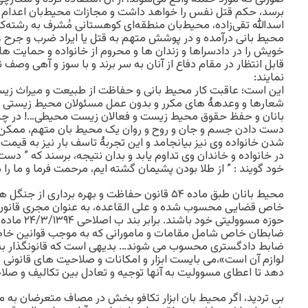
برسد، حکم قتل نفس را خواهد داشت و مجازات محیط‌بان اعدام خو
اسدالله تقی‌زاده، محیط‌بان منطقه‌ای کوهستانی مُشرف به رشته‌کوه 
محیط بانی درآمده و در پوشش متهم به قتل یا ایراد ضرب و جرح ع
خویش را در دادسراها و زندان ها و محروم از خانواده و حمایت ها
قابل انتظار در مقام دفاع از آنان به سر برند و با سوز و آهی وصف
نمایند:
این است؛ عاقبت کار محیط بانی و حفاظت از طبیعت و میراث ز
شعارها و وعدهۀ های مکرر و بدون عمل مسئولان محیط زیستی و
بانان و حفظ حقوق محیط زیست و فعالان زیست محیطی…! در چنین 
دست دادن جسم و جان و روح و روان یک محیط بان متهم، ممکن 
شدن خانواده وی نیز بیانجامد و این تجربۀ تاسف بار نیز به قیمت 
در خانواده و خاندان وی تداوم یابد و بدان نتیجه، برسند که ” دست م
خود گویند : ” از طلا بودن پشیمان گشته ایم، مرحمت فرما و ما را 
خاص قضایی محسوب شده و علی القاعده، به عنوان مجری قانون، 
ضابطان خاص شامل مقامات و مامورانی که به موجب قوانین خا
ضابط دادگستری محسوب می شوند… بدیهی است که قانونگذار به 
لوازم آن است»،می بایست ابزار و امکانات و صلاحیت های قانونی م
دهد تا اعطای مسوولیت به آنها توجیه و تعادل بین تکالیف و صلاح
بی تردید، اگر محیط بان ابزار تکافو بخش در مصاف متعرضان به