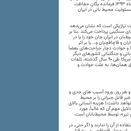
تعقیب و گریز با متخلفان تصادف کرده و جان باخته‌اند. در ۷ مهرماه ۱۳۹۳ فرمانده یگان حفاظت
ون ۱۰۰ نفر در حین انجام مسئولیت محیط بانی در ایران
دت تراژیکی است که نشان می‌دهد
ی سنگینی پرداخت می‌کند .بنا بر
ه نزدیک به ۱۴۰ جنگلبان و محیط‌بان در ایران جان خود را یا در
ان و قاچاقچیان و… یا بر اثر
ا و حوادث دچار جراحت‌های بعضاً
بانی و جنگلبانی کشورهای دیگر
بسیار بزرگ است.! این در حالی است که بنا بر اطلاعات موجود در آمریکا طی ۹۰ سال گذشته، تلفات
که قریب به اتفاق همان‌ها، به علت حوادث و
و هر روز، ورود آسیب های جدی و
یر قابل جبرانی را بر محیط
واهد داشت.! هزینه انسانی بالای
لایل مهم آن که غالباً، مورد
تیر»، توسط محیط‌بانان است.
ه از آن را ندارند و اگر حتی، در
ی غیرمجاز، قاچاقچی و… به قتل