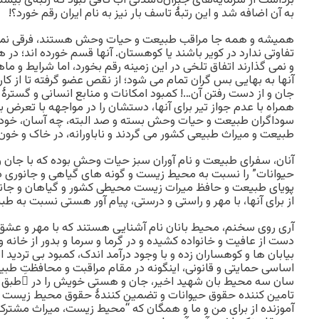
برداشت از سرمایه‌های جبران‌ناشدنی آب کافی نبود که رتبه‌ی بی
به آن اضافه شد و این رتبۀ تاسف بار نیز به نام ایران رقم خورد؟!
همیشه و همه جا مراقب طبیعت و حیات وحش هستند، فرقی نمی ک
تفاوتی ندارد در کویر باشند یا کوهستان. آنها قسم خورده اند؛ در
و نمی گذارند اتفاق تلخی در این زمینه رقم بخورد، اما شرایط و ماه
آنها به بهایی بس گران تمام می شود؛ از نقص عضو گرفته تا از کار
جان و از دست رفتن آن…! کمبود امکانات و منابع انسانی و گسترۀ
همراه با عدم جواز تیر برای آنها، دستشان را در مواجهه با تعرض 
سوداگران طبیعت و حیات وحش بسته و صد البته، چه آسان، خود د
طبیعت و میراث طبیعی کشور می گردند و ناباورانه، در خاک و خو
آنان، سفرای طبیعت و نام آوران سبز حیات وحش بوده که با جان 
حیوانات” را نسبت به محیط زیست و گونه های گیاهی و جانوری در 
پویای طبیعت و حافظ میرات زیست محیطی کشور و گیاهان و جاندار
از برای آنها، با مهر و راستی و درستی، پیام آور هستی نسبت به ط
آری روی سخنم، محیط بانان نام آشنایی هستند که با مهر و عش
دست از عافیت و خانواده کشیده و در گرما و سرما و بدور از خانه و
بیابان ها و کوهساران زده و با وجود درآمد اندک، کمبود بی تردید 
اساسی حمایتی و قانونی، اینگونه در مقام مراقبت و محافظتِ طبیع
سان سه محیط بان شهید اخیر، جان و هستی خویش را در َطبق ا
تامین کننده حقوق حیوانات و تضمین کنندۀ حقوق محیط زیست د