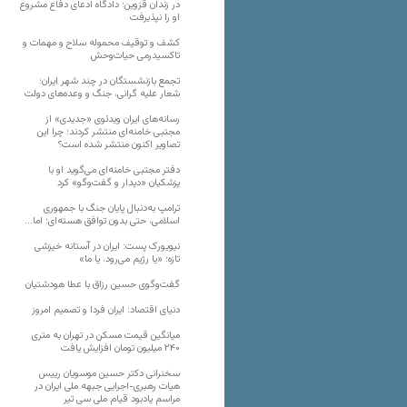
در زندان قزوین؛ دادگاه ادعای دفاع مشروع
او را نپذیرفت
کشف و توقیف محموله سلاح و مهمات و
تاکسیدرمی حیات‌وحش
تجمع بازنشستگان در چند شهر ایران؛
شعار علیه گرانی، جنگ و وعده‌های دولت
رسانه‌های ایران ویدئوی «جدیدی» از
مجتبی خامنه‌ای منتشر کردند؛ چرا این
تصاویر اکنون منتشر شده است؟
دفتر مجتبی خامنه‌ای می‌گوید او با
پزشکیان «دیدار و گفت‌وگو» کرد
ترامپ به‌دنبال پایان جنگ با جمهوری
اسلامی، حتی بدون توافق هسته‌ای؛ اما…
نیویورک پست: ایران در آستانه خیزشی
تازه؛ «یا رژیم می‌رود، یا ما»
گفت‌وگوی حسین رزاق با عطا هودشتیان
دنیای اقتصاد: ایران فردا و تصمیم امروز
میانگین قیمت مسکن در تهران به متری
۲۴۰ میلیون تومان افزایش یافت
سخنرانی دکتر حسین موسویان رییس
هیات رهبری-اجرایی جبهه ملی ایران در
مراسم یادبود قیام ملی سی تیر