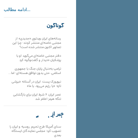
ادامه مطالب...
گوناگون
رسانه‌های ایران ویدئوی «جدیدی» از
مجتبی خامنه‌ای منتشر کردند؛ چرا این
تصاویر اکنون منتشر شده است؟
دفتر مجتبی خامنه‌ای می‌گوید او با
پزشکیان «دیدار و گفت‌وگو» کرد
ترامپ به‌دنبال پایان جنگ با جمهوری
اسلامی، حتی بدون توافق هسته‌ای؛ اما…
نیویورک پست: ایران در آستانه خیزشی
تازه؛ «یا رژیم می‌رود، یا ما»
عصر ایران: ۶ شرط ایران برای بازگشایی
تنگه هرمز اعلام شد
خبر از
تارنماهای دیگر
سنای آمریکا طرح تحریم روسیه و ایران را
تصویب کرد؛ مجلس نمایندگان ایستگاه
بعدی