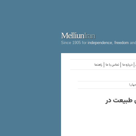
Melliun
Iran
Since 1905 for
independence
,
freedom
an
درباره ما
تماس با ما
راهنما
جهان!
ن طبیعت در