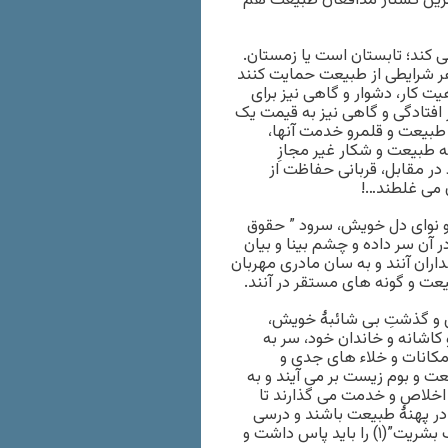
شترین کشتار مدافعان طبیعت هم
ند؛ تابستان است یا زمستان.
 هر شرایطی از طبیعت حمایت کنند
یت کار، دشوار و گاهی نیز برای
 افتادگی و گاهی نیز به قیمت یک
 طبیعت و قلمرو خدمت آنها،
به طبیعت و شکار غیر مجازِ
ر مقابل، قربانی حفاظت از
ن می غلطند…!
و نوای دل خویش، سرود ” حقوق
آن سر داده و چشم بینا و بیان
ان آنند و به سان مادری مهربان
بیعت و گونه های مستقر در آنند.
ق و گذشتِ بی شائبۀ خویش،
 کاشانه و خاندان خود، سر به
امکانات و خلاء های جدی و
ت و بوم زیست بر می آیند و به
خلاص و خدمت می گذارند تا
ر پهنۀ طبیعت باشند و درسی
آموزنده از برای من و ما و همگان که “محیط زیست، میراث مشترک بشریت”(۱) را باید پاس داشت و