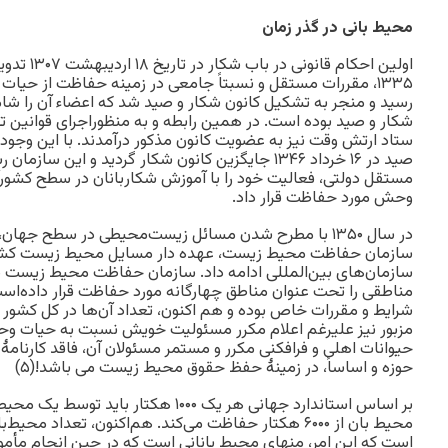
محیط بانی در گذر زمان
۱۳۳۵، مقررات مستقل و نسبتاً جامعی در زمینه حفاظت از 
رسید و منجر به تشکیل کانون شکار و صید شد که اعضاء آن را شامل 
شکار و صید بوده است. در همین رابطه و به منظوراجرای قوانین ت
ستاد ارتش وقت نیز به عضویت کانون مذکور درآمدند. با این وجود،
صید در ۱۶ خرداد ۱۳۴۶ جایگزین کانون شکار گردید و این س
مستقل دولتی، فعالیت خود را با آموزش شکاربانان در سطح کشورآغا
وحش مورد حفاظت قرار داد.
در سال ۱۳۵۰ با مطرح شدن مسائل زیست‌محیطی در سطح جهان،
سازمان حفاظت محیط زیست، عهده دار مسایل محیط زیست کشور گ
سازمان‌های بین‌المللی ادامه داد. سازمان حفاظت محیط زیست ط
مناطقی را تحت عنوان مناطق چهارگانه مورد حفاظت قرار داده‌است
مزبور نیز علیرغم اعلام مکرر مسئولیت خویش نسبت به حیات 
حیوانات اهلی و فرافکنی مکرر و مستمر مسئولان آن، فاقد کارنامۀ
حوزه و اساساً، در زمینۀ حفظ حقوق محیط زیست می باشد!(۵)
بر اساس استاندارد جهانی هر یک ۱۰۰۰ هکتار 
محیط بان از ۶۰۰۰ هکتار حفاظت می‌کند. هم‌اکنون، تعداد
است که این امر، منهای محیط بانانی است که در حین انجام مأموری