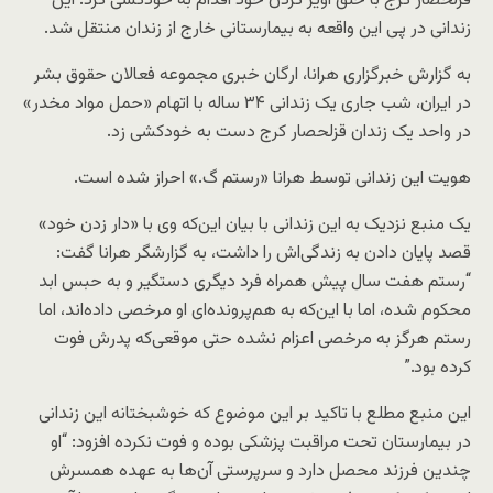
قزلحصار کرج با حلق آویز کردن خود اقدام به خودکشی کرد. این
زندانی در پی این واقعه به بیمارستانی خارج از زندان منتقل شد.
به گزارش خبرگزاری هرانا، ارگان خبری مجموعه فعالان حقوق بشر
در ایران، شب جاری یک زندانی ۳۴ ساله با اتهام «حمل مواد مخدر»
در واحد یک زندان قزلحصار کرج دست به خودکشی زد.
هویت این زندانی توسط هرانا «رستم گ.» احراز شده است.
یک منبع نزدیک به این زندانی با بیان این‌که وی با «دار زدن خود»
قصد پایان دادن به زندگی‌اش را داشت، به گزارشگر هرانا گفت:
“رستم هفت سال پیش همراه فرد دیگری دستگیر و به حبس ابد
محکوم شده، اما با این‌که به هم‌پرونده‌ای او مرخصی داده‌اند، اما
رستم هرگز به مرخصی اعزام نشده حتی موقعی‌که پدرش فوت
کرده بود.”
این منبع مطلع با تاکید بر این موضوع که خوشبختانه این زندانی
در بیمارستان تحت مراقبت پزشکی بوده و فوت نکرده افزود: “او
چندین فرزند محصل دارد و سرپرستی آن‌ها به عهده همسرش