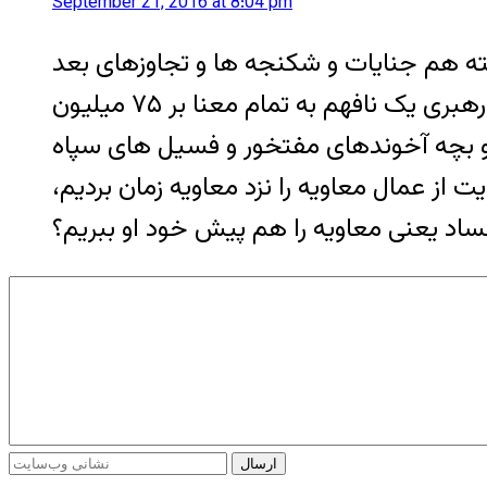
September 21, 2016 at 8:04 pm
خته هم جنایات و شکنجه ها و تجاوزهای بعد
از انتصابات ۱۳۸۸ رو فهمید، خامنه ای نفهمید؟ اگر اینقدر نفهم تشریف داره، چه اصراری بر رهبری یک نافهم به تمام معنا بر ۷۵ میلیون
ا و بچه آخوندهای مفتخور و فسیل های سپاه
ت از عمال معاویه را نزد معاویه زمان بردیم،
ساد یعنی معاویه را هم پیش خود او ببریم؟