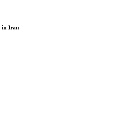
y
in
Iran