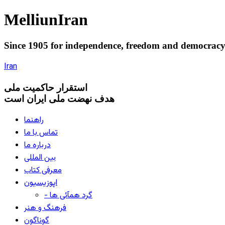
Melliun
Iran
Since 1905 for
independence
,
freedom
and
democrac
Iran
استقرار
حاکميت ملی
هدف نهضت ملی ایران است
راهنما
تماس با ما
درباره ما
بین المللی
معرفی کتاب
اپوزیسیون
- گرد همآئی ها
فرهنگ و هنر
گوناگون