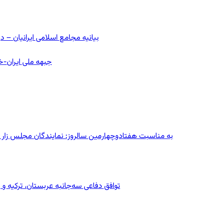
بیانیه مجامع اسلامی ایرانیان 
جبهه ملی ایران-خا
به مناسبت هفتادوچهارمین سالروز: نمایندگان مجلس زار می‌زدند/ تهران در آتش؛ ۳۰ تیر
توافق دفاعی سه‌جانبه عربستان، ترکیه 