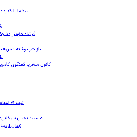
سولماز ایکدر: د
ش
فرشاد مؤمنی: شوک‌د
بازنشر نوشته معروف م
نق
کانون سخن: گفتگوی کامبیز ق
ثبت ۷۱ اعدام در ژوئیه؛ شمار اعدام‌ها در سال ۲۰۲۶ به دست‌کم ۴۴۴ نفر رسید
مستند یحیی سرخانی؛ ش
زندان اردبیل؛ احراز هویت ۵۴ شهرو