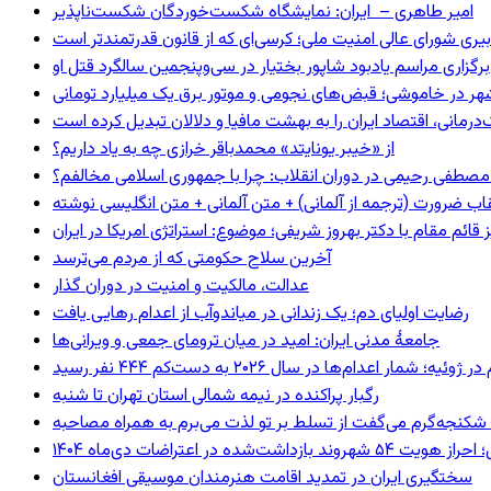
امیر طاهری – ایران: نمایشگاه شکست‌خوردگان شکست‌ناپذیر
بیری شورای عالی امنیت ملی؛ کرسی‌ای که از قانون قدرتمندتر است
برگزاری مراسم یادبود شاپور بختیار در سی‌وپنجمین سالگرد قتل او
هر در خاموشی؛ قبض‌های نجومی و موتور برق یک میلیارد تومانی
رمانی، اقتصاد ایران را به بهشت مافیا و دلالان تبدیل کرده است
از «خیبر یونایتد» محمدباقر خرازی چه به یاد داریم؟
صطفی رحیمی در دوران انقلاب: چرا با جمهوری اسلامی مخالفم؟
اب ضرورت (ترجمه از آلمانی) + متن آلمانی + متن انگلیسی نوشته
ائم مقام با دکتر بهروز شریفی؛ موضوع: استراتژی امریکا در ایران
آخرین سلاح حکومتی که از مردم می‌ترسد
عدالت، مالکیت و امنیت در دوران گذار
رضایت اولیای دم؛ یک زندانی در میاندوآب از اعدام رهایی یافت
جامعهٔ مدنی ایران: امید در میان ترومای جمعی و ویرانی‌ها
رگبار پراکنده در نیمه شمالی استان تهران تا شنبه
کنجه‌گرم می‌گفت از تسلط بر تو لذت می‌برم به همراه مصاحبه
ند بازداشت‌شده در اعتراضات دی‌ماه ۱۴۰۴
سختگیری ایران در تمدید اقامت هنرمندان موسیقی افغانستان