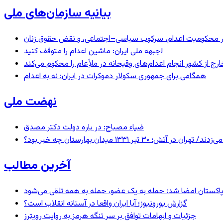
بیانیه سازمان‌های ملی
– در محکومیت اعدام، سرکوب سیاسی–اجتماعی، و نقض حقوق زنان
جبهه ملی ایران: ماشین اعدام را متوقف کنید!
رج از کشور انجام اعدام‌های وقیحانه در ملأِعام را محکوم می‌کند
همگامی برای جمهوری سکولار دموکرات در ایران: نه به اعدام
نهضت ملی
ضیاء مصباح: در باره دولت دکتر مصدق
 ۱۳۳۱ میدان بهارستان چه خبر بود؟
آخرین مطالب
و پاکستان امضا شد؛ حمله به یک عضو، حمله به همه تلقی می‌شود
گزارش یورونیوز؛ آیا ایران واقعا در آستانه انقلاب است؟
جزئیات و ابهامات توافق بر سر تنگه هرمز به روایت رویترز