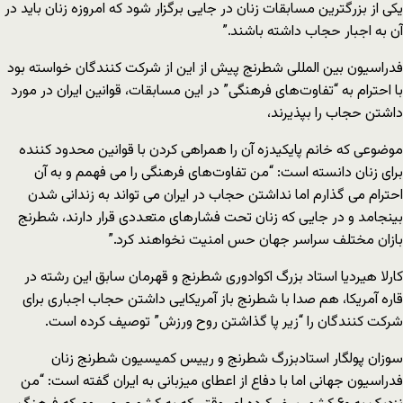
یکی از بزرگترین مسابقات زنان در جایی برگزار شود که امروزه زنان باید در
آن به اجبار حجاب داشته باشند.”
فدراسیون بین المللی شطرنج پیش از این از شرکت کنندگان خواسته بود
با احترام به “تفاوت‌های فرهنگی” در این مسابقات، قوانین ایران در مورد
داشتن حجاب را بپذیرند،
موضوعی که خانم پایکیدزه آن را همراهی کردن با قوانین محدود کننده
برای زنان دانسته است: “من تفاوت‌های فرهنگی را می فهمم و به آن
احترام می گذارم اما نداشتن حجاب در ایران می تواند به زندانی شدن
بینجامد و در جایی که زنان تحت فشارهای متعددی قرار دارند، شطرنج
بازان مختلف سراسر جهان حس امنیت نخواهند کرد.”
کارلا هیردیا استاد بزرگ اکوادوری شطرنج و قهرمان سابق این رشته در
قاره آمریکا، هم صدا با شطرنج باز آمریکایی داشتن حجاب اجباری برای
شرکت کنندگان را “زیر پا گذاشتن روح ورزش” توصیف کرده است.
سوزان پولگار استادبزرگ شطرنج و رییس کمیسیون شطرنج زنان
فدراسیون جهانی اما با دفاع از اعطای میزبانی به ایران گفته است: “من