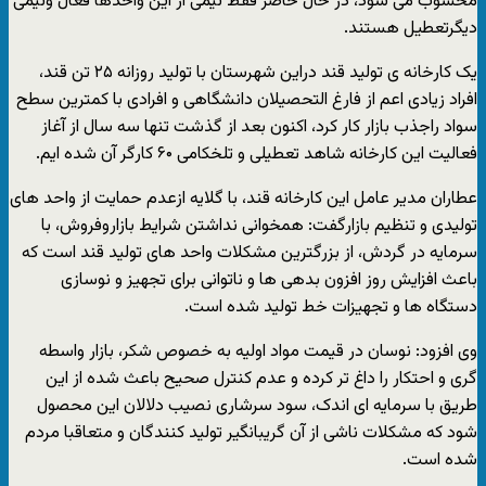
محسوب می شود، در حال حاضر فقط نیمی از این واحدها فعال ونیمی
دیگرتعطیل هستند.
یک کارخانه ی تولید قند دراین شهرستان با تولید روزانه ۲۵ تن قند،
افراد زیادی اعم از فارغ التحصیلان دانشگاهی و افرادی با کمترین سطح
سواد راجذب بازار کار کرد، اکنون بعد از گذشت تنها سه سال از آغاز
فعالیت این کارخانه شاهد تعطیلی و تلخکامی ۶۰ کارگر آن شده ایم.
عطاران مدیر عامل این کارخانه قند، با گلایه ازعدم حمایت از واحد های
تولیدی و تنظیم بازارگفت: همخوانی نداشتن شرایط بازاروفروش، با
سرمایه در گردش، از بزرگترین مشکلات واحد های تولید قند است که
باعث افزایش روز افزون بدهی ها و ناتوانی برای تجهیز و نوسازی
دستگاه ها و تجهیزات خط تولید شده است.
وی افزود: نوسان در قیمت مواد اولیه به خصوص شکر، بازار واسطه
گری و احتکار را داغ تر کرده و عدم کنترل صحیح باعث شده از این
طریق با سرمایه ای اندک، سود سرشاری نصیب دلالان این محصول
شود که مشکلات ناشی از آن گریبانگیر تولید کنندگان و متعاقبا مردم
شده است.