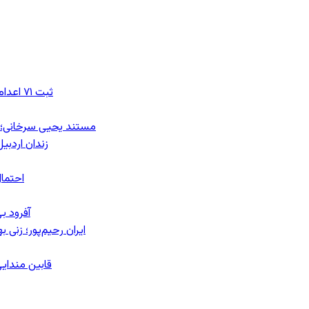
ثبت ۷۱ اعدام در ژوئیه؛ شمار اعدام‌ها در سال ۲۰۲۶ به دست‌کم ۴۴۴ نفر رسید
مستند یحیی سرخانی؛ ش
زندان اردبیل؛ احراز هویت ۵۴ شهرو
احتمال
آفرود ب
ایران رحیم‌پور؛ زنی 
قابین مندایی