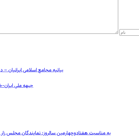
بیانیه مجامع اسلامی ایرانیان 
جبهه ملی ایران-خا
به مناسبت هفتادوچهارمین سالروز: نمایندگان مجلس زار می‌زدند/ تهران در آتش؛ ۳۰ تیر