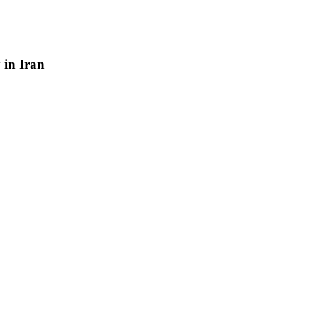
y
in
Iran