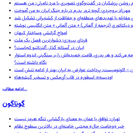
مهرزاد بروجردی: آنچه ترور پدرم درباره جنگ ایران به من آموخت
ای مقابله با تهدیدهای منطقه‌ای و حفاظت از کشتیرانی تشکیل شد
و دیکتاتوری (ترجمه از آلمانی) + متن آلمانی + متن انگلیسی نوشته
‌امواجِ گرانشی وساختارِ کیهان
فردای پیروزی؛ دشوارترین فصل یک ملت
ایران در آستانه گذار، آلترناتیو کجاست؟
مه می‌کند و هر پدری، قامت خمیده‌اش را بر سنگینی اندوه استوار
نگاه داشته است؟
ن – اکونومیست: پرداخت عوارض به ایران بهتر از ادامه تنش است
«اودیسه»؛ اسطوره در قاب آی‌مکس و تسخیر گیشه‌ها
ادامه مطالب...
گوناگون
تهران: توافق با عمان به معنای بازگشایی تنگه هرمز نیست
خبر «وخامت حال» مجتبی خامنه‌ای در بالاترین سطوح نظام