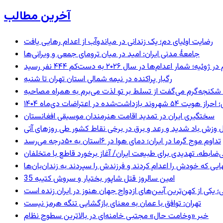
آخرین مطالب
رضایت اولیای دم؛ یک زندانی در میاندوآب از اعدام رهایی یافت
جامعهٔ مدنی ایران: امید در میان ترومای جمعی و ویرانی‌ها
رگبار پراکنده در نیمه شمالی استان تهران تا شنبه
کنجه‌گرم می‌گفت از تسلط بر تو لذت می‌برم به همراه مصاحبه
ند بازداشت‌شده در اعتراضات دی‌ماه ۱۴۰۴
سختگیری ایران در تمدید اقامت هنرمندان موسیقی افغانستان
 وزش باد شدید و رعد و برق در برخی نقاط کشور طی روزهای آتی
تداوم موج گرما در ایران؛ دمای هوا در ۶استان به ۵۰درجه می‌رسد
ی‌ضابطه، تهدیدی برای طبیعت ایران/ آغاز برخورد قاطع با متخلفان
بهایی که خودش را اعدام کردند و فرزندش را سپردند به زندان‌بان‌ها
35 امین سالروز قتل شاپور بختیار و سروش کتیبه
؛ یکی از کهن‌ترین آیین‌های ازدواج جهان هنوز در ایران زنده است
تهران: توافق با عمان به معنای بازگشایی تنگه هرمز نیست
خبر «وخامت حال» مجتبی خامنه‌ای در بالاترین سطوح نظام