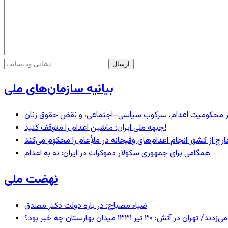
بیانیه سازمان‌های ملی
– در محکومیت اعدام، سرکوب سیاسی–اجتماعی، و نقض حقوق زنان
جبهه ملی ایران: ماشین اعدام را متوقف کنید!
رج از کشور انجام اعدام‌های وقیحانه در ملأِعام را محکوم می‌کند
همگامی برای جمهوری سکولار دموکرات در ایران: نه به اعدام
نهضت ملی
ضیاء مصباح: در باره دولت دکتر مصدق
 ۱۳۳۱ میدان بهارستان چه خبر بود؟