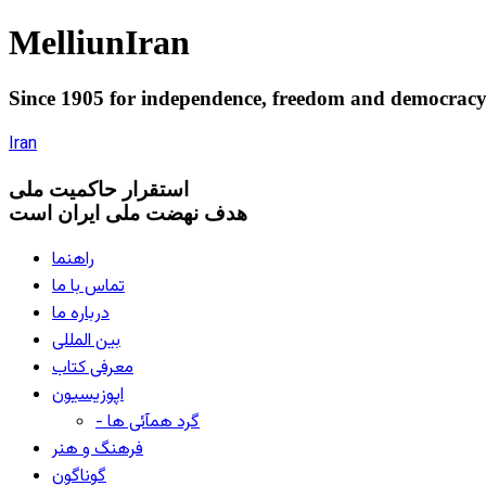
Melliun
Iran
Since 1905 for
independence
,
freedom
and
democrac
Iran
استقرار
حاکميت ملی
هدف نهضت ملی ایران است
راهنما
تماس با ما
درباره ما
بین المللی
معرفی کتاب
اپوزیسیون
- گرد همآئی ها
فرهنگ و هنر
گوناگون