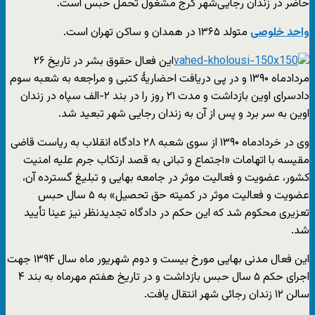
حاضر در زندان رجایی‌شهر کرج مشغول تحمل حبس است.
واحد خلوصی
متولد ۱۳۶۵ در همدان و ساکن تهران است.
این فعال حقوق بشر در تاریخ ۲۶
مردادماه ۱۳۹۰ و در پی دریافت احضاریهٔ کتبی و مراجعه به شعبه سوم
دادسرای اوین بازداشت و مدت ۲۱ روز را در بند ۲-الف سپاه در زندان
اوین به سر برد و پس از آن به زندان رجایى شهر تبعید شد.
وی در خردادماه ۱۳۹۰ از سوی شعبه ۲۸ دادگاه انقلاب به ریاست قاضی
مقیسه با اتهامات «اجتماع و تبانی به قصد ارتکاب جرم علیه امنیت
کشور، عضویت و فعالیت موثر در جامعه بهایی و تبلیغ گسترده آن،
عضویت و فعالیت موثر در کمیته حق تحصیل» به ۵ سال حبس
تعزیری محکوم شد که این حکم در دادگاه تجدیدنظر نیز عینا تأیید
شد.
این فعال مدنی بهایی مورخ بیست و دوم شهریور ماه سال ۱۳۹۴ جهت
اجرای حکم ۵ سال حبس بازداشت و در تاریخ هفتم مهرماه به بند ۴
سالن ۱۲ زندان رجائی شهر انتقال یافت.