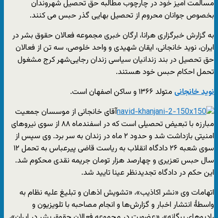
مسالمت آمیز خود در چارچوب مطالبه حق تحصیل شهروندان
بخصوص جوانان محروم از تحصیل بهایی گذر حبس می کنند.
به گزارش خبرگزاری هرانا، ارگان خبری مجموعه فعالان حقوق بشر در
ایران، نوید خانجانی، ایقان شهیدی و واحد خلوصی، سه تن از فعالان
حق تحصیل در بند زندانیان سیاسی زندان رجایی‌شهر کرج مشغول
تحمل احکام حبس خود هستند.
نوید خانجانی
متولد ۱۳۶۶ و ساکن اصفهان است.
آقای خانجانی از موسسان جمعیت
مبارزه با تبعیض تحصیلی است که در اسفندماه ۸۸ از سوی نیروهای
امنیتی بازداشت شد و حدود ۲ ماه در زندان به سر برد. وی سپس از
سوی شعبه ۲۶ دادگاه انقلاب به ریاست قاضی پیرعباس به تحمل ۱۲
سال حبس تعزیری و چهارصد هزار تومان جریمه نقدی محکوم شد.
این حکم در دادگاه تجدیدنظر عینا تایید شد.
اتهامات وی «نشر اکاذیب»، «تشویش اذهان و تبلیغ علیه نظام به
واسطهٔ انتشار اخبار و گزارش‌ها و انجام مصاحبه با تلویزیون و
رادیوهای بیگانه»، «عضویت در مجموعه فعالان حقوق بشر در ایران»،