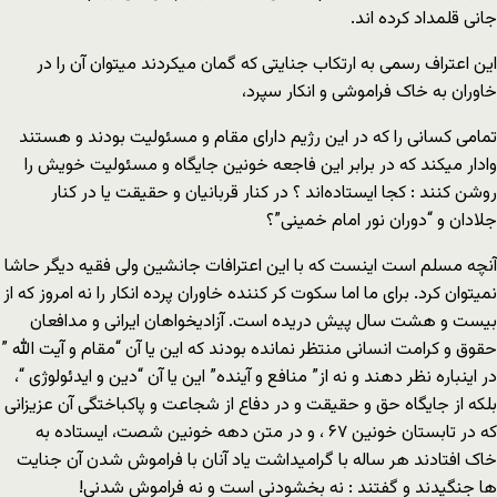
جانی قلمداد کرده اند.
این اعتراف رسمی به ارتکاب جنایتی که گمان میکردند میتوان آن را در
خاوران به خاک فراموشی و انکار سپرد،
تمامی کسانی را که در این رژیم دارای مقام و مسئولیت بودند و هستند
وادار میکند که در برابر این فاجعه خونین جایگاه و مسئولیت خویش را
روشن کنند : کجا ایستاده‌اند ؟ در کنار قربانیان و حقیقت یا در کنار
جلادان و “دوران نور امام خمینی”؟
آنچه مسلم است اینست که با این اعترافات جانشین ولی فقیه دیگر حاشا
نمیتوان کرد. برای ما اما سکوت کر کننده خاوران پرده انکار را نه امروز که از
بیست و هشت سال پیش دریده است. آزادیخواهان ایرانی و مدافعان
حقوق و کرامت انسانی منتظر نمانده بودند که این یا آن “مقام و آیت الله ”
در اینباره نظر دهند و نه از” منافع و آینده” این یا آن “دین و ایدئولوژی “،
بلکه از جایگاه حق و حقیقت و در دفاع از شجاعت و پاکباختگی آن عزیزانی
که در تابستان خونین ۶۷ ، و در متن دهه خونین شصت، ایستاده به
خاک افتادند هر ساله با گرامیداشت یاد آنان با فراموش شدن آن جنایت
ها جنگیدند و گفتند : نه بخشودنی است و نه فراموش شدنی!