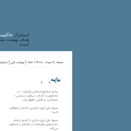
استقرار
حاکميت
هدف نهضت ملی 
است
جمعه, ۱۶ مرداد , ۱۴۰۵ |
خانه
نهضت ملی
سازمان
بیانیه
سازمان‌های
ملی
بیانیه مجامع اسلامی ایرانیان – در
محکومیت اعدام، سرکوب سیاسی–
اجتماعی، و نقض حقوق زنان
جبهه ملی ایران: ماشین اعدام را متوقف
کنید!
جبهه ملی ایران-خارج از کشور انجام
اعدام‌های وقیحانه در ملأِعام را محکوم
می‌کند