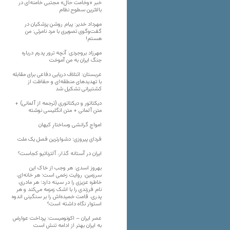
خبر «وخامت حال» مجتبی خامنه‌ای در
بالاترین سطوح نظام
مهرداد خدیر: پیام روشن پزشکیان در
گفت‌و‌گوی تصویری با مرد نامرئی: من
هستم!
مهرزاد بروجردی: آنچه ترور پدرم درباره
جنگ ایران به من آموخت
عربستان: ائتلاف دریایی دفاعی برای مقابله
با تهدیدهای منطقه‌ای و حفاظت از
کشتیرانی تشکیل شد
دیکتاتور و دیکتاتوری (ترجمه از آلمانی) +
متن آلمانی + متن انگلیسی نوشته
‌امواجِ گرانشی وساختارِ کیهان
فردای پیروزی؛ دشوارترین فصل یک ملت
ایران در آستانه گذار، آلترناتیو کجاست؟
بهروز اسدی: هر وجب از خاک‌ این
سرزمین، روایت زخمی است؛ هر خانه‌ای،
خاطره عزیزی را در سینه دارد؛ هر مادری،
نام فرزندی را با اشک زمزمه می‌کند و هر
پدری، قامت خمیده‌اش را بر سنگینی اندوه
استوار نگاه داشته است؟
عصر ایران – اکونومیست: پرداخت عوارض
به ایران بهتر از ادامه تنش است