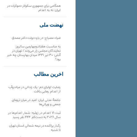
همگامی برای جمهوری سکولار دموکرات در
ایران: نه به اعدام
نهضت ملی
ضیاء مصباح: در باره دولت دکتر مصدق
به مناسبت هفتادوچهارمین سالروز:
نمایندگان مجلس زار می‌زدند/ تهران در
آتش؛ ۳۰ تیر ۱۳۳۱ میدان بهارستان چه خبر
بود؟
آخرین مطالب
رضایت اولیای دم؛ یک زندانی در میاندوآب
از اعدام رهایی یافت
جامعهٔ مدنی ایران: امید در میان ترومای
جمعی و ویرانی‌ها
ثبت ۷۱ اعدام در ژوئیه؛ شمار اعدام‌ها در
سال ۲۰۲۶ به دست‌کم ۴۴۴ نفر رسید
رگبار پراکنده در نیمه شمالی استان تهران
تا شنبه