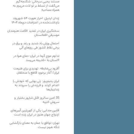
مستند یحیی سرخانی؛ شکنجه‌گرم
می‌گفت از تسلط بر تو لذت می‌برم به
همراه مصاحبه
زندان اردبیل؛ احراز هویت ۵۴ شهروند
بازداشت‌شده در اعتراضات دی‌ماه ۱۴۰۴
سختگیری ایران در تمدید اقامت هنرمندان
موسیقی افغانستان
احتمال وزش باد شدید و رعد و برق در
برخی نقاط کشور طی روزهای آتی
تداوم موج گرما در ایران؛ دمای هوا در
۶استان به ۵۰درجه می‌رسد
آفرود بی‌ضابطه، تهدیدی برای طبیعت
ایران/ آغاز برخورد قاطع با متخلفان
ایران رحیم‌پور؛ زنی بهایی که خودش را
اعدام کردند و فرزندش را سپردند به
زندان‌بان‌ها
35 امین سالروز قتل شاپور بختیار و
سروش کتیبه
قابین مندایی؛ یکی از کهن‌ترین آیین‌های
ازدواج جهان هنوز در ایران زنده است
تهران: توافق با عمان به معنای بازگشایی
تنگه هرمز نیست