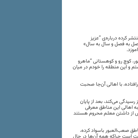
بان-۲۵ اکتبر) گزارشی را منتشر کرده درباره‌ی “عزیز
ری لرستان که ۱۷ سال است «فصل به فصل و سال به سال»
موزد.
ر، کوچ رو و کوهستانی “ماهرو
تم و این منطقه را خودم در میان
فتاده، با اهالی آن‌جا صحبت
سیدگی می‌کند، بعد از پایان
به اهالی این مناطق معرفی
نش از داشتن معلم محروم هستند
یش از ۱۷۰ دانش‌آموز را در مناطق صعب‌العبور باسواد کرده،
خت است چراکه همه آن‌ها در حال