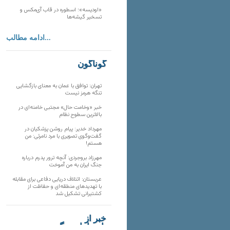
«اودیسه»؛ اسطوره در قاب آی‌مکس و
تسخیر گیشه‌ها
ادامه مطالب...
گوناگون
تهران: توافق با عمان به معنای بازگشایی
تنگه هرمز نیست
خبر «وخامت حال» مجتبی خامنه‌ای در
بالاترین سطوح نظام
مهرداد خدیر: پیام روشن پزشکیان در
گفت‌و‌گوی تصویری با مرد نامرئی: من
هستم!
مهرزاد بروجردی: آنچه ترور پدرم درباره
جنگ ایران به من آموخت
عربستان: ائتلاف دریایی دفاعی برای مقابله
با تهدیدهای منطقه‌ای و حفاظت از
کشتیرانی تشکیل شد
خبر از
تارنماهای دیگر