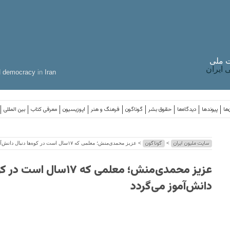
 ملی
ایران
d
democracy
in
Iran
‌ها
پیوندها
دیدگاه‌ها
حقوق بشر
گوناگون
فرهنگ و هنر
اپوزیسیون
معرفی کتاب
بین المللی
سایت ملیون ایران
گوناگون
>
> عزیز محمدی‌منش؛ معلمی که ۱۷سال است در کوه‌ها دنبال دانش‌آموز می‌گردد
عزیز محمدی‌منش؛ معلمی که ۱۷سا
دانش‌آموز می‌گردد