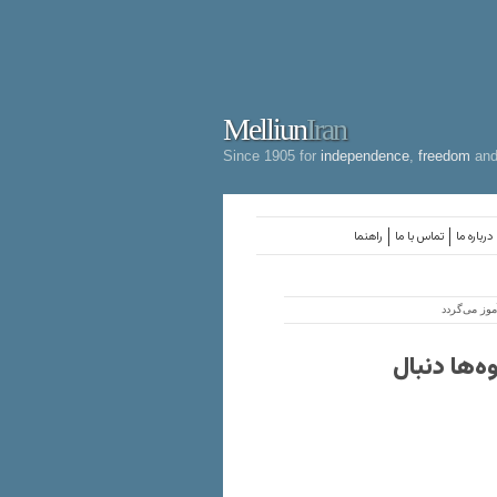
Melliun
Iran
Since 1905 for
independence
,
freedom
an
درباره ما
تماس با ما
راهنما
ل است در کوه‌ها دنبال