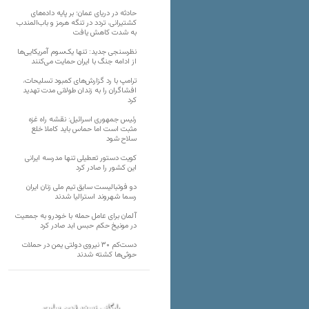
حادثه در دریای عمان؛ بر پایه داده‌های
کشتیرانی، تردد در تنگه هرمز و باب‌المندب
به شدت کاهش یافت
نظرسنجی جدید: تنها یک‌سوم آمریکایی‌ها
از ادامه جنگ با ایران حمایت می‌کنند
ترامپ با رد گزارش‌های کمبود تسلیحات،
افشاگران را به زندان طولانی مدت تهدید
کرد
رئیس‌ جمهوری اسرائیل: نقشه راه غزه
مثبت است اما حماس باید کاملا خلع
سلاح شود
کویت دستور تعطیلی تنها مدرسه ایرانی
این کشور را صادر کرد
دو فوتبالیست سابق تیم ملی زنان ایران
رسما شهروند استرالیا شدند
آلمان برای عامل حمله با خودرو به جمعیت
در مونیخ حکم حبس ابد صادر کرد
دست‌کم ۳۰ نیروی دولتی یمن در حملات
حوثی‌ها کشته شدند
بایگانی نسخه قدیم سایت