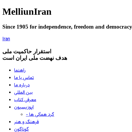
Melliun
Iran
Since 1905 for
independence
,
freedom
and
democrac
Iran
استقرار
حاکميت ملی
هدف نهضت ملی ایران است
راهنما
تماس با ما
درباره ما
بین المللی
معرفی کتاب
اپوزیسیون
- گرد همآئی ها
فرهنگ و هنر
گوناگون