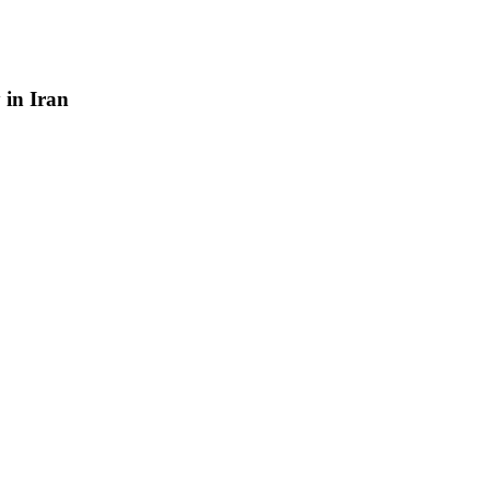
y
in
Iran