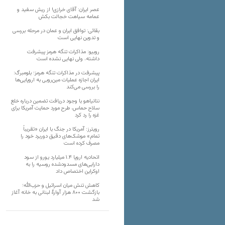
عصر ایران: آقای خرازی! از ریش سفید و
عمامه سیاهت خجالت بکش
بقائی: توافق ایران و عمان در مرحله بررسی
و تدوین نهایی است
روبیو: مذاکرات تنگه هرمز پیشرفت
داشته، ولی نهایی نشده است
پیشرفت در مذاکرات تنگه هرمز؛ بلومبرگ:
ایران اجازه عملیات مین‌روبی به اروپایی‌ها
را بررسی می‌کند
نتانیاهو با وجود دریافت تضمین درباره خلع
سلاح حماس، طرح مورد حمایت آمریکا برای
غزه را رد کرد
رویترز: آمریکا در جنگ با ایران «تقریباً
تمام» موشک‌های دقیق دوربرد خود را
مصرف کرده است
اتحادیه اروپا ۱.۴ میلیارد یورو از سود
دارایی‌های مسدودشده روسیه را به
اوکراین ‏اختصاص داد
کاهش تنش میان اسرائیل و حزب‌الله؛
بازگشت ۸۰۰ هزار آوارۀ لبنانی به خانه‌ آغاز
شد