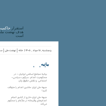
استقرار
حاکميت
هدف نهضت ملی 
است
پنجشنبه, ۱۵ مرداد , ۱۴۰۵ |
خانه
نهضت ملی
ساز
بیانیه
سازمان‌های
ملی
بیانیه مجامع اسلامی ایرانیان – در
محکومیت اعدام، سرکوب سیاسی–
اجتماعی، و نقض حقوق زنان
جبهه ملی ایران: ماشین اعدام را متوقف
کنید!
جبهه ملی ایران-خارج از کشور انجام
اعدام‌های وقیحانه در ملأِعام را محکوم
می‌کند