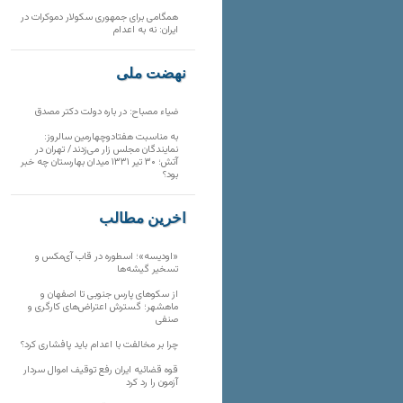
همگامی برای جمهوری سکولار دموکرات در
ایران: نه به اعدام
نهضت ملی
ضیاء مصباح: در باره دولت دکتر مصدق
به مناسبت هفتادوچهارمین سالروز:
نمایندگان مجلس زار می‌زدند/ تهران در
آتش؛ ۳۰ تیر ۱۳۳۱ میدان بهارستان چه خبر
بود؟
آخرین مطالب
«اودیسه»؛ اسطوره در قاب آی‌مکس و
تسخیر گیشه‌ها
از سکوهای پارس جنوبی تا اصفهان و
ماهشهر؛ گسترش اعتراض‌های کارگری و
صنفی
چرا بر مخالفت با اعدام باید پافشاری کرد؟
قوه قضائیه ایران رفع توقیف اموال سردار
آزمون را رد کرد