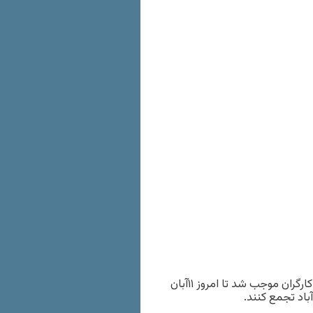
تداوم بحران درکارخانه کاشی نیلو و عدم پرداخت حقوق و دستمزد کارگران موجب شد تا امروز ۱۱آبان
آباد تجمع کنند.