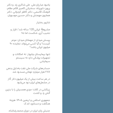
یادبود مبارزان ملی، علی شاکری زند و دکتر
پرویز داورپناه: سخنرانی کامبیز قائم مقام،
فرهنگ قاسمی، دکتر کاظم کردوانی، دکتر
همایون مهمنش و دکتر حسین موسویان
شاپور بختیار
مشروطۀ ایرانی 120 ساله شد/ فراز و
نشیب آری، شکست اما نه!
پرسش میدان از مهمانان میدان: مردم
کیست؟ و آیا کسی می‌تواند نماینده ۹۰
میلیون ایرانی باشد؟
تنها بیمارستان چابهار؛ نه امکانات و
تجهیزات پزشکی دارد نه سیستم
سرمایشی
حساب‌های شرکت ملی نفت به‌دلیل بدهی
۲۸۷ هزار میلیارد تومانی مسدود شد
در هر ساعت بیش از یک میلیون دلار گاز
در مشعل‌های ایران دود می‌شود
زن‌کشی در کلات؛ مردی همسرش را با بنزین
آتش زد و کشت
جمهوری اسلامی و اربعین ۱۴۰۵؛ هزینه
هنگفت و دستاورد اندک
جنبش زنان ایران در دوران محمدرضاشاه،