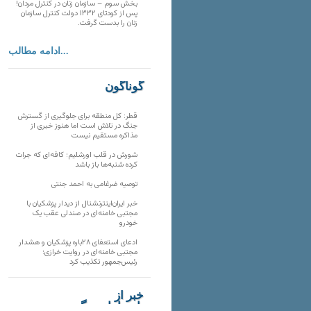
بخش سوم – سازمان زنان در کنترل مردان!
پس از کودتای ۱۳۳۲ دولت کنترل سازمان
زنان را بدست گرفت.
ادامه مطالب...
گوناگون
قطر: کل منطقه برای جلوگیری از گسترش
جنگ در تلاش است اما هنوز خبری از
مذاکره مستقیم نیست
شورش در قلب اورشلیم؛ کافه‌ای که جرات
کرده شنبه‌ها باز باشد
توصیه ضرغامی به احمد جنتی
خبر ایران‌اینترنشنال از دیدار پزشکیان با
مجتبی خامنه‌ای در صندلی عقب یک
خودرو
ادعای استعفای ۲۸باره پزشکیان و هشدار
مجتبی خامنه‌ای در روایت خرازی؛
رئیس‌جمهور تکذیب کرد
خبر از
تارنماهای دیگر