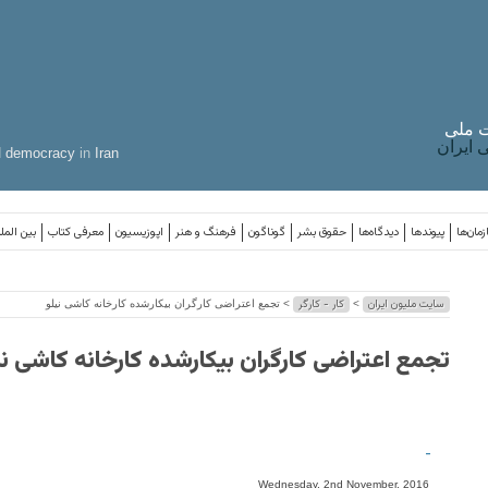
 ملی
ایران
d
democracy
in
Iran
مان‌ها
پیوندها
دیدگاه‌ها
حقوق بشر
گوناگون
فرهنگ و هنر
اپوزیسیون
معرفی کتاب
بین المل
سایت ملیون ایران
کار - کارگر
>
> تجمع اعتراضی کارگران بیکارشده کارخانه کاشی نیلو
تجمع اعتراضی کارگران بیکارشده کارخانه کاشی نی
-
Wednesday, 2nd November, 2016