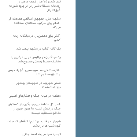
تلف شدن ۷۵ هزار قطعه ماهی در
رودخانه مسقان شیراز بر اثر ورود شورابه
فوق‌اشباع
سازمان ملل: جمهوری اسلامی همچنان از
اعدام برای سرکوب مخالفان استفاده
می‌کند
آتش برای دهمین‌بار، در میانکاله زبانه
کشید
یک کافه کتاب در مشهد پلمب شد
یک جنگلبان در چالوس در پی درگیری با
متخلف محیط زیستی مجروح شد
اعتراضات دی‌ماه؛ امیرحسین افرا به حبس
و شلاق محکوم شد
شش شهروند در شهرستان بهشهر
بازداشت شدند
معلمان در میانه جنگ و فشارهای امنیتی
قطر: کل منطقه برای جلوگیری از گسترش
جنگ در تلاش است اما هنوز خبری از
مذاکره مستقیم نیست
شورش در قلب اورشلیم؛ کافه‌ای که جرات
کرده شنبه‌ها باز باشد
توصیه ضرغامی به احمد جنتی