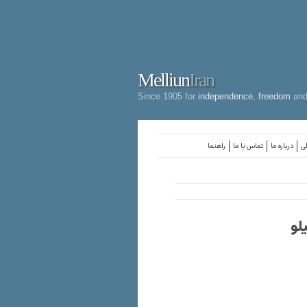
Melliun
Iran
Since 1905 for
independence
,
freedom
an
لی
درباره ما
تماس با ما
راهنما
لو