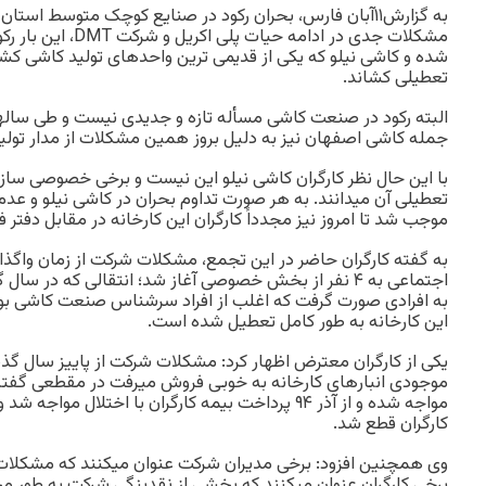
به گزارش۱۱آبان فارس، بحران رکود در صنایع کوچک متوسط است
مشکلات جدی در ادامه حی
شده و کاشی نیلو که یکی از قدیمی ترین واحدهای تولید کاشی ک
تعطیلی کشاند.
البته رکود در صنعت کاشی مسأله تازه و جدیدی نیست و طی ساله
جمله کاشی اصفهان نیز به دلیل بروز همین مشکلات از مدار تولید
با این حال نظر کارگران کاشی نیلو این نیست و برخی خصوصی ساز
تعطیلی آن میدانند. به هر صورت تداوم بحران در کاشی نیلو و عد
موجب شد تا امروز نیز مجدداً کارگران این کارخانه در مقابل دفتر 
به گفته کارگران حاضر در این تجمع، مشکلات شرکت از زمان واگذا
اجتماعی به ۴ نفر از بخش خصوصی آغاز شد؛ انتقالی که د
به افرادی صورت گرفت که اغلب از افراد سرشناس صنعت کاشی بودن
این کارخانه به طور کامل تعطیل شده است.
یکی از کارگران معترض اظهار کرد: مشکلات شرکت از پاییز سال گ
موجودی انبارهای کارخانه به خوبی فروش میرفت در مقطعی گفت
مواجه شده و از آذر ۹۴ پرداخت بیمه کارگران با اختلال م
کارگران قطع شد.
وی همچنین افزود: برخی مدیران شرکت عنوان میکنند که مشکلات ن
برخی کارگران عنوان میکنند که بخشی از نقدینگی شرکت به طور م